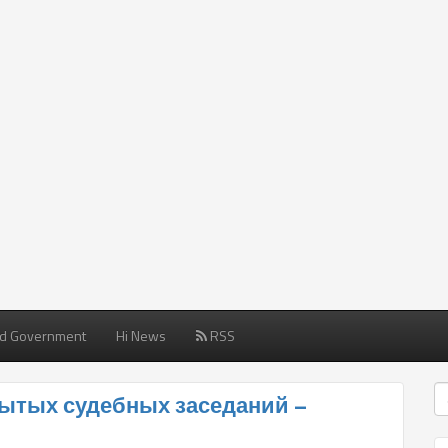
d Government
Hi News
RSS
рытых судебных заседаний –