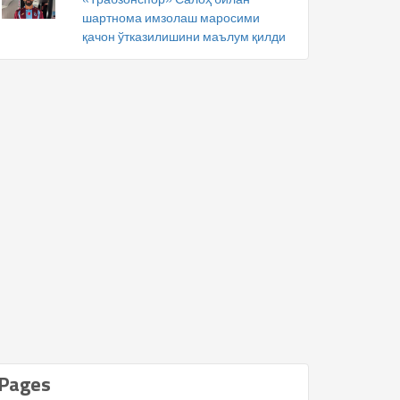
шартнома имзолаш маросими
қачон ўтказилишини маълум қилди
Pages