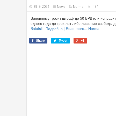
29-9-2025
News
Norma
134
Виновному грозит штраф до 50 БРВ или исправит
одного года до трех лет либо лишение свободы до
Batafsil | Подробно | Read more... Norma
Share
Tweet
+1