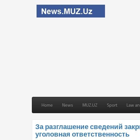
Home
News
MUZ.UZ
Sport
Law an
За разглашение сведений зак
уголовная ответственность