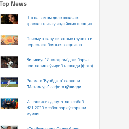
Top News
Что на самом деле означает
красная точка у индийских женщин
Почему в жару животные глупеют и
перестают бояться хищников
Винисиус "Инстаграм"даги барча
постларини ўчириб ташлади (фото)
Расман: "Бунёдкор" сардори
"Металлург" сафига қўшилди
Испаниялик депутатлар сабаб
ЖЧ-2030 мезбонлари ўзгариши
мумкин
«Трабзонспор» Салоҳ билан