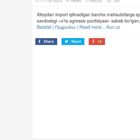
11-10-2025
News
Kun.uz
267
Xitoydan import qilinadigan barcha mahsulotlarga q
savdodagi «o‘ta agressiv pozitsiyasi» sabab bo‘lgan
Batafsil | Подробно | Read more... Kun.uz
Share
Tweet
+1