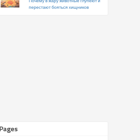
Почему в жару животные глупеют и
перестают бояться хищников
Pages