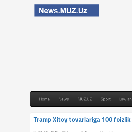
Home
News
MUZ.UZ
Sport
Law an
Tramp Xitoy tovarlariga 100 foizlik bo