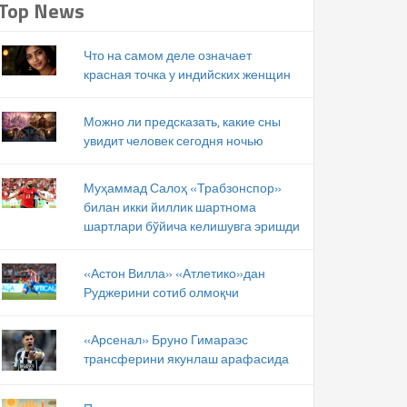
Top News
Что на самом деле означает
красная точка у индийских женщин
Можно ли предсказать, какие сны
увидит человек сегодня ночью
Муҳаммад Салоҳ «Трабзонспор»
билан икки йиллик шартнома
шартлари бўйича келишувга эришди
«Астон Вилла» «Атлетико»дан
Руджерини сотиб олмоқчи
«Арсенал» Бруно Гимараэс
трансферини якунлаш арафасида