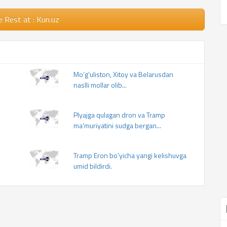
e Rest
at : Kun.uz
Mo‘g‘uliston, Xitoy va Belarusdan
naslli mollar olib...
Plyajga qulagan dron va Tramp
ma’muriyatini sudga bergan...
Tramp Eron bo‘yicha yangi kelishuvga
umid bildirdi.