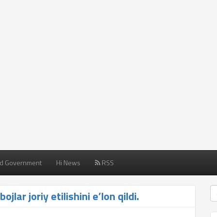
d Government
Hi News
RSS
jlar joriy etilishini e’lon qildi.