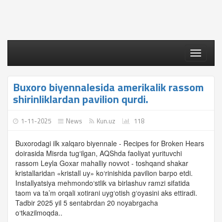
Toggle
navigati
Buxoro biyennalesida amerikalik rassom
shirinliklardan pavilion qurdi.
1-11-2025
News
Kun.uz
118
Buxorodagi ilk xalqaro biyennale - Recipes for Broken Hears
doirasida Misrda tug‘ilgan, AQShda faoliyat yurituvchi
rassom Leyla Goxar mahalliy novvot - toshqand shakar
kristallaridan «kristall uy» ko‘rinishida pavilion barpo etdi.
Installyatsiya mehmondo‘stlik va birlashuv ramzi sifatida
taom va ta’m orqali xotirani uyg‘otish g‘oyasini aks ettiradi.
Tadbir 2025 yil 5 sentabrdan 20 noyabrgacha
o‘tkazilmoqda..