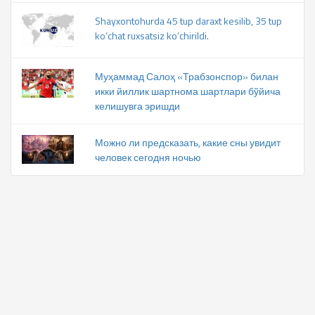
Shayxontohurda 45 tup daraxt kesilib, 35 tup
ko‘chat ruxsatsiz ko‘chirildi.
Муҳаммад Салоҳ «Трабзонспор» билан
икки йиллик шартнома шартлари бўйича
келишувга эришди
Можно ли предсказать, какие сны увидит
человек сегодня ночью