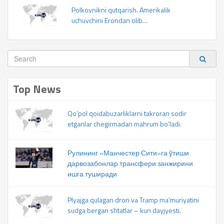
Polkovnikni qutqarish. Amerikalik
uchuvchini Erondan olib...
Top News
Qo‘pol qoidabuzarliklarni takroran sodir
etganlar chegirmadan mahrum bo‘ladi.
Рулининг «Манчестер Сити»га ўтиши
дарвозабонлар трансфери занжирини
ишга туширади
Plyajga qulagan dron va Tramp ma’muriyatini
sudga bergan shtatlar – kun dayjyesti.