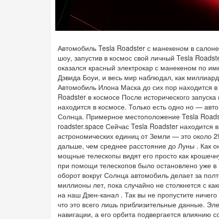
Автомобиль Tesla Roadster с манекеном в салоне
шоу, запустив в космос свой личный Tesla Roadst
оказался красный электрокар с манекеном по име
Дэвида Боуи, и весь мир наблюдал, как миллиар
Автомобиль Илона Маска до сих пор находится в 
Roadster в космосе После исторического запуска 
находится в космосе. Только есть одно но — авт
Солнца. Примерное местоположение Tesla Roadste
roadster.space Сейчас Tesla Roadster находится 
астрономических единиц от Земли — это около 29
дальше, чем среднее расстояние до Луны . Как о
мощные телескопы видят его просто как крошечн
при помощи телескопов было остановлено уже в 
оборот вокруг Солнца автомобиль делает за полт
миллионы лет, пока случайно не столкнется с к
на наш Дзен-канал . Так вы не пропустите ничего 
что это всего лишь приблизительные данные. Эле
навигации, а его орбита подвергается влиянию с