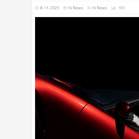
8-11-2025
Hi News
Hi News
161