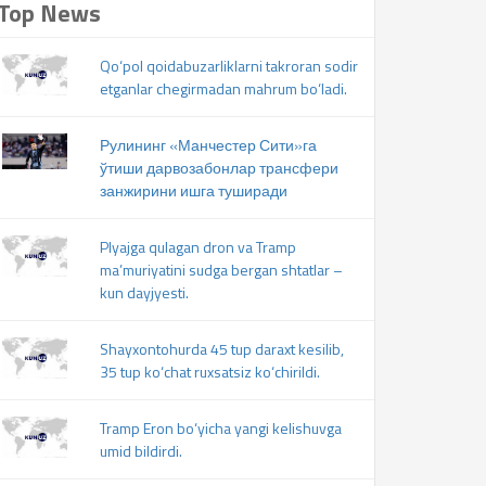
Top News
Qo‘pol qoidabuzarliklarni takroran sodir
etganlar chegirmadan mahrum bo‘ladi.
Рулининг «Манчестер Сити»га
ўтиши дарвозабонлар трансфери
занжирини ишга туширади
Plyajga qulagan dron va Tramp
ma’muriyatini sudga bergan shtatlar –
kun dayjyesti.
Shayxontohurda 45 tup daraxt kesilib,
35 tup ko‘chat ruxsatsiz ko‘chirildi.
Tramp Eron bo‘yicha yangi kelishuvga
umid bildirdi.