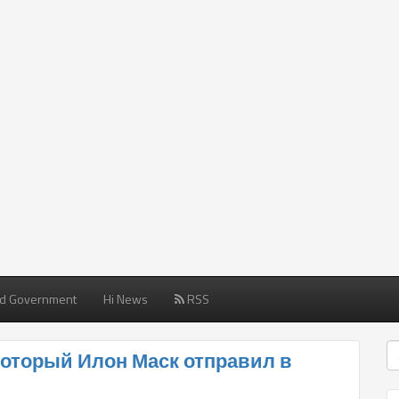
d Government
Hi News
RSS
 который Илон Маск отправил в