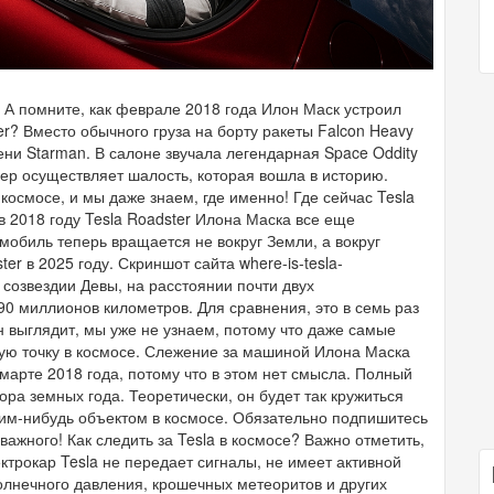
 А помните, как феврале 2018 года Илон Маск устроил
er? Вместо обычного груза на борту ракеты Falcon Heavy
ни Starman. В салоне звучала легендарная Space Oddity
дер осуществляет шалость, которая вошла в историю.
космосе, и мы даже знаем, где именно! Где сейчас Tesla
в 2018 году Tesla Roadster Илона Маска все еще
омобиль теперь вращается не вокруг Земли, а вокруг
r в 2025 году. Скриншот сайта where-is-tesla-
в созвездии Девы, на расстоянии почти двух
0 миллионов километров. Для сравнения, это в семь раз
н выглядит, мы уже не узнаем, потому что даже самые
ую точку в космосе. Слежение за машиной Илона Маска
марте 2018 года, потому что в этом нет смысла. Полный
ора земных года. Теоретически, он будет так кружиться
аким-нибудь объектом в космосе. Обязательно подпишитесь
важного! Как следить за Tesla в космосе? Важно отметить,
ктрокар Tesla не передает сигналы, не имеет активной
олнечного давления, крошечных метеоритов и других