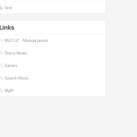
Test
Links
MUZ.UZ - Musiqa javoni
Texno News
Games
Search Music
MyIP