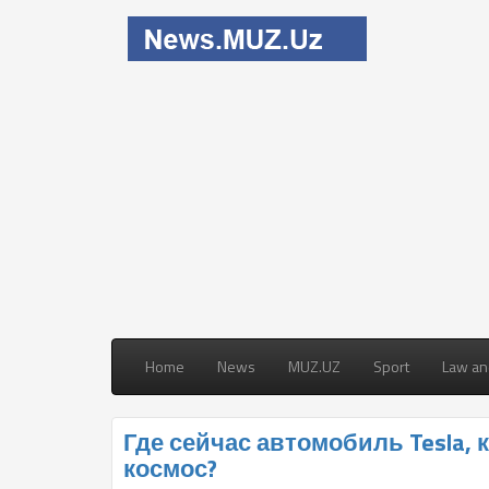
Home
News
MUZ.UZ
Sport
Law an
Где сейчас автомобиль Tesla,
космос?