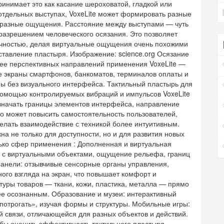
ринимает это как касание шероховатой, гладкой или
отдельных выступах, VoxeLite может формировать разные
, разные ощущения. Расстояние между выступами — чуть
разрешением человеческого осязания. Это позволяет
точностью, делая виртуальные ощущения очень похожими
ставление пластыря. Изображение: science.org Осязание
ее перспективных направлений применения VoxeLite —
 экраны смартфонов, банкоматов, терминалов оплаты и
ны без визуального интерфейса. Тактильный пластырь для
помощью контролируемых вибраций и импульсов VoxeLite
означать границы элементов интерфейса, направление
то может повысить самостоятельность пользователей,
лать взаимодействие с техникой более интуитивным.
на не только для доступности, но и для развития новых
ько сфер применения : Дополненная и виртуальная
е с виртуальными объектами, ощущение рельефа, границ
 панели: отзывчивые сенсорные органы управления,
ого взгляда на экран, что повышает комфорт и
туры товаров — ткани, кожи, пластика, металла — прямо
ее осознанным. Образование и музеи: интерактивный
 «потрогать», изучая формы и структуры. Мобильные игры:
й связи, отличающейся для разных объектов и действий.
бы оценить эффективность тактильного пластыря,