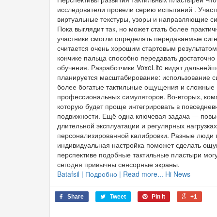
исследователи провели серию испытаний . Участ
виртуальные текстуры, узоры и направляющие сиг
Пока выглядит так, но может стать более практи
участники смогли определять передаваемые сигн
считается очень хорошим стартовым результатом.
кончике пальца способно передавать достаточн
обучения. Разработчики VoxeLite видят дальнейш
планируется масштабирование: использование си
более богатые тактильные ощущения и сложные 
профессиональных симуляторов. Во-вторых, ком
которую будет проще интегрировать в повседнев
подвижности. Ещё одна ключевая задача — повыс
длительной эксплуатации и регулярных нагрузка
персонализированной калибровки. Разные люди 
индивидуальная настройка поможет сделать ощ
перспективе подобные тактильные пластыри могу
сегодня привычны сенсорные экраны.
Batafsil | Подробно | Read more... Hi News
Share
Tweet
Pin it
+1