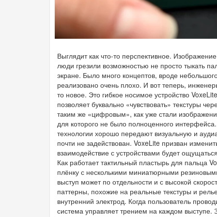
Выглядит как что-то перспективное. Изображение
люди грезили возможностью не просто тыкать паль
экране. Было много концептов, вроде небольшого
реализовано очень плохо. И вот теперь, инжене
то новое. Это гибкое носимое устройство VoxeLit
позволяет буквально «чувствовать» текстуры через
таким же «цифровым», как уже стали изображение
для которого не было полноценного интерфейса.
технологии хорошо передают визуальную и ауди
почти не задействован. VoxeLite призван изменит
взаимодействие с устройствами будет ощущаться
Как работает тактильный пластырь для пальца Vo
плёнку с несколькими миниатюрными резиновыми
выступ может по отдельности и с высокой скорос
паттерны, похожие на реальные текстуры и рел
внутренний электрод. Когда пользователь провод
система управляет трением на каждом выступе. З