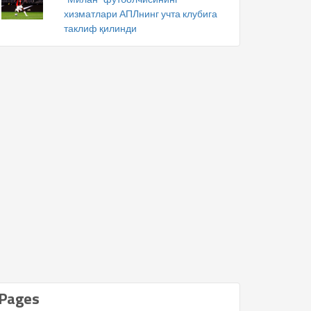
хизматлари АПЛнинг учта клубига
таклиф қилинди
Pages