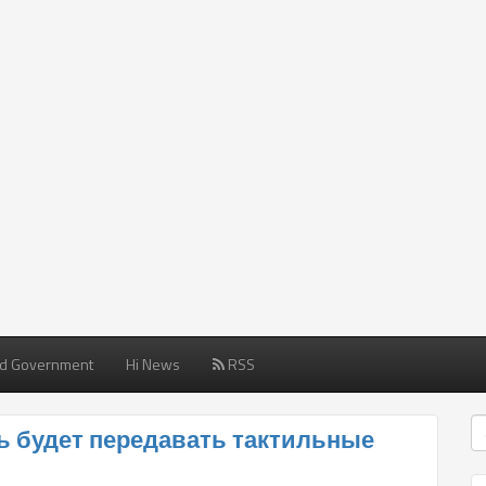
d Government
Hi News
RSS
 будет передавать тактильные