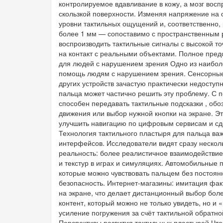
контролируемое вдавливание в кожу, а мозг восп
скользкой поверхности. Изменяя напряжение на 
уровни тактильных ощущений и, соответственно
более 1 мм — сопоставимо с пространственным 
воспроизводить тактильные сигналы с высокой 
на контакт с реальными объектами. Полное пред
для людей с нарушением зрения Одно из наибол
помощь людям с нарушением зрения. Сенсорные
других устройств зачастую практически недоступ
пальца может частично решить эту проблему. С 
способен передавать тактильные подсказки , об
движения или выбор нужной кнопки на экране. Э
улучшить навигацию по цифровым сервисам и сде
Технология тактильного пластыря для пальца важ
интерфейсов. Исследователи видят сразу нескол
реальность: более реалистичное взаимодействи
и текстур в играх и симуляциях. Автомобильные
которые можно чувствовать пальцем без постоянн
безопасность. Интернет-магазины: имитация фак
на экране, что делает дистанционный выбор бол
контент, который можно не только увидеть, но и
усиление погружения за счёт тактильной обратно
Перспективы развития тактильных пластырей Что