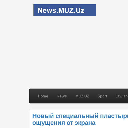
Home
News
MUZ.UZ
Sport
Law an
Новый специальный пластырь
ощущения от экрана