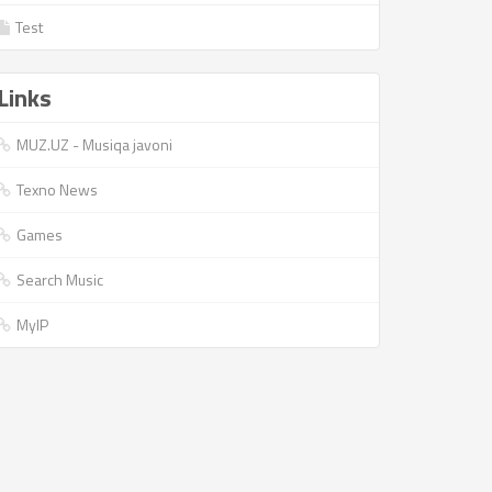
Test
Links
MUZ.UZ - Musiqa javoni
Texno News
Games
Search Music
MyIP