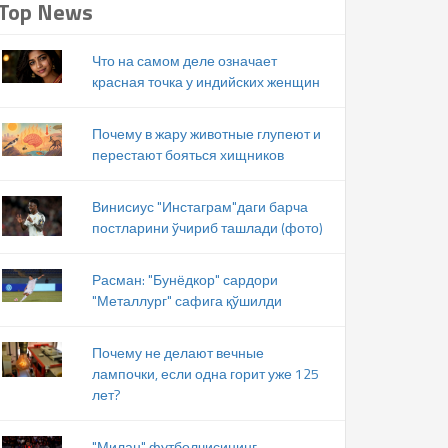
Top News
Что на самом деле означает
красная точка у индийских женщин
Почему в жару животные глупеют и
перестают бояться хищников
Винисиус "Инстаграм"даги барча
постларини ўчириб ташлади (фото)
Расман: "Бунёдкор" сардори
"Металлург" сафига қўшилди
Почему не делают вечные
лампочки, если одна горит уже 125
лет?
"Милан" футболчисининг