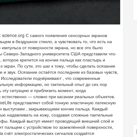
: science.org С самого появления сенсорных экранов
цем в бездушное стекло, а чувствовать то, что есть на
 импульса от поверхности экрана, но все это было
ры Северо-Западного университета США представили что-
e, которое крепится на кончик пальца как пластырь и
 экран. По сути, это шаг к тому, чтобы сделать осязание
 и звук. Осязание остаётся последним из базовых чувств,
 Исследователи подчёркивают , что современные
альную информацию, но тактильный опыт до сих пор
ь эту ситуацию и приблизить момент, когда
 естественно — словно при касании реальных объектов.
xeLite представляет собой тонкую эластичную латексную
 выступами , закрывающими кончик пальца. Каждый
тью надавливать на кожу, создавая сложные тактильные
ьефы. Каждый выступ имеет проводящий внешний слой и
ит пальцем с устройством по заземлённой поверхности,
а счёт электростатических сигналов создаётся