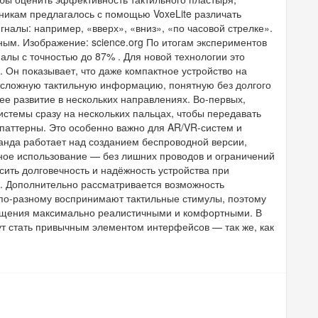
никам предлагалось с помощью VoxeLite различать
налы: например, «вверх», «вниз», «по часовой стрелке».
чным. Изображение: science.org По итогам экспериментов
алы с точностью до 87% . Для новой технологии это
 Он показывает, что даже компактное устройство на
о сложную тактильную информацию, понятную без долгого
ее развитие в нескольких направлениях. Во-первых,
стемы сразу на нескольких пальцах, чтобы передавать
паттерны. Это особенно важно для AR/VR-систем и
анда работает над созданием беспроводной версии,
ное использование — без лишних проводов и ограничений
ить долговечность и надёжность устройства при
х. Дополнительно рассматривается возможность
по-разному воспринимают тактильные стимулы, поэтому
ущения максимально реалистичными и комфортными. В
т стать привычным элементом интерфейсов — так же, как