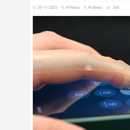
26-11-2025
Hi News
Hi News
245