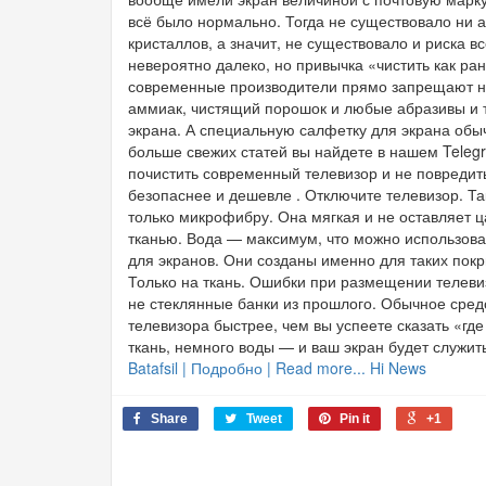
всё было нормально. Тогда не существовало ни а
кристаллов, а значит, не существовало и риска в
невероятно далеко, но привычка «чистить как ран
современные производители прямо запрещают не т
аммиак, чистящий порошок и любые абразивы и т
экрана. А специальную салфетку для экрана обы
больше свежих статей вы найдете в нашем Teleg
почистить современный телевизор и не повредит
безопаснее и дешевле . Отключите телевизор. Та
только микрофибру. Она мягкая и не оставляет 
тканью. Вода — максимум, что можно использова
для экранов. Они созданы именно для таких покр
Только на ткань. Ошибки при размещении телеви
не стеклянные банки из прошлого. Обычное сред
телевизора быстрее, чем вы успеете сказать «где
ткань, немного воды — и ваш экран будет служит
Batafsil | Подробно | Read more... Hi News
Share
Tweet
Pin it
+1