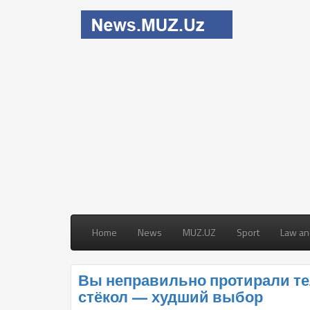
Home
News
MUZ.UZ
Sport
Law an
Вы неправильно протирали те
стёкол — худший выбор