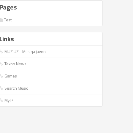
Pages
Test
Links
MUZ.UZ - Musiqa javoni
Texno News
Games
Search Music
MyIP