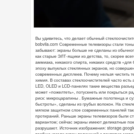
Вы удивитесь, что делает обычный стеклоочистит
bobvila.com Современные телевизоры стали тоньш
забывают: экраны больше не сделаны из обычного 
как старые ЭЛТ-ящики из детства, то, скорее вс
аммиака, никакого спирта, никаких средств «для
эпоху выпуклых стеклянных экранов, но соверш
современных дисплеев. Почему нельзя чистить 
химия. В составах стеклоочистителей часто есть 
LED, OLED и LCD-панелях такие вещества разъед
может «пожелтеть», потускнеть или покрыться ра
риск: микроцарапины . Бумажные полотенца и су
быстроты», сделаны из грубых волокон. На стекл
мягком защитном слое современных панелей так
протираний. Раньше экраны телевизоров были с
вариантом; сейчас экраны имеют деликатные пок
разрушают. Источник изображения: storage.googl
вообще имели экран величиной с почтовую марку