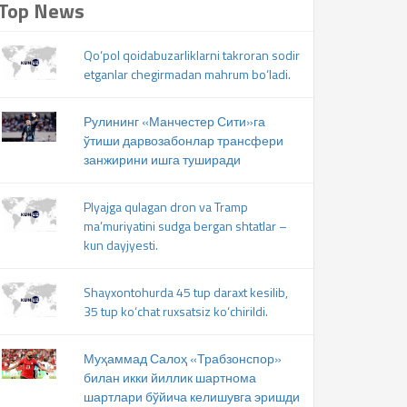
Top News
Qo‘pol qoidabuzarliklarni takroran sodir
etganlar chegirmadan mahrum bo‘ladi.
Рулининг «Манчестер Сити»га
ўтиши дарвозабонлар трансфери
занжирини ишга туширади
Plyajga qulagan dron va Tramp
ma’muriyatini sudga bergan shtatlar –
kun dayjyesti.
Shayxontohurda 45 tup daraxt kesilib,
35 tup ko‘chat ruxsatsiz ko‘chirildi.
Муҳаммад Салоҳ «Трабзонспор»
билан икки йиллик шартнома
шартлари бўйича келишувга эришди