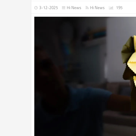
3-12-2025
Hi News
Hi News
195