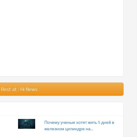
 Rest
at : Hi News
Почему ученые хотят жить 5 дней в
железном цилиндре на...