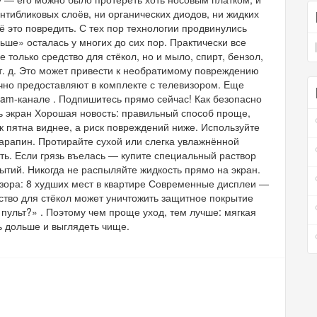
нтибликовых слоёв, ни органических диодов, ни жидких
сё это повредить. С тех пор технологии продвинулись
ьше» осталась у многих до сих пор. Практически все
олько средство для стёкол, но и мыло, спирт, бензол,
. д. Это может привести к необратимому повреждению
чно предоставляют в комплекте с телевизором. Еще
ram-канале . Подпишитесь прямо сейчас! Как безопасно
ь экран Хорошая новость: правильный способ проще,
к пятна виднее, а риск повреждений ниже. Используйте
царапин. Протирайте сухой или слегка увлажнённой
ть. Если грязь въелась — купите специальный раствор
ытий. Никогда не распыляйте жидкость прямо на экран.
зора: 8 худших мест в квартире Современные дисплеи —
ство для стёкол может уничтожить защитное покрытие
 пульт?» . Поэтому чем проще уход, тем лучше: мягкая
ь дольше и выглядеть чище.