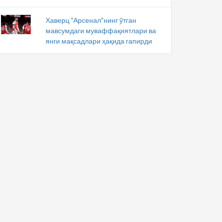
Хаверц "Арсенал"нинг ўтган
мавсумдаги муваффақиятлари ва
янги мақсадлари ҳақида гапирди