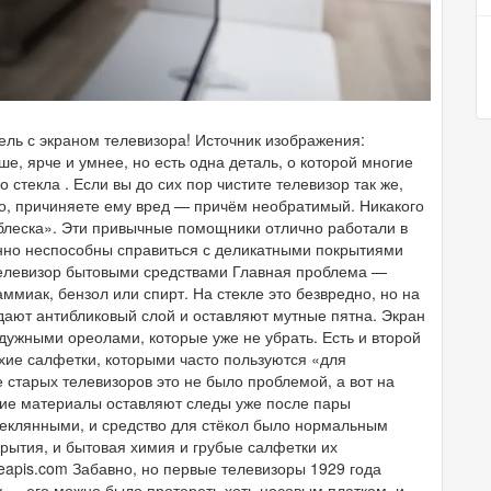
ель с экраном телевизора! Источник изображения:
е, ярче и умнее, но есть одна деталь, о которой многие
стекла . Если вы до сих пор чистите телевизор так же,
его, причиняете ему вред — причём необратимый. Никакого
 блеска». Эти привычные помощники отлично работали в
енно неспособны справиться с деликатными покрытиями
телевизор бытовыми средствами Главная проблема —
аммиак, бензол или спирт. На стекле это безвредно, но на
ают антибликовый слой и оставляют мутные пятна. Экран
дужными ореолами, которые уже не убрать. Есть и второй
хие салфетки, которыми часто пользуются «для
е старых телевизоров это не было проблемой, а вот на
ие материалы оставляют следы уже после пары
теклянными, и средство для стёкол было нормальным
рытия, и бытовая химия и грубые салфетки их
eapis.com Забавно, но первые телевизоры 1929 года
 — его можно было протереть хоть носовым платком, и