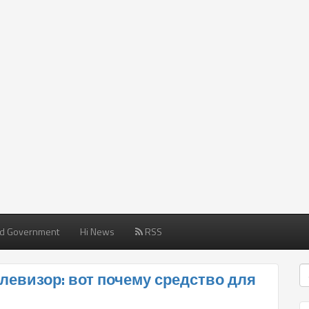
d Government
Hi News
RSS
левизор: вот почему средство для