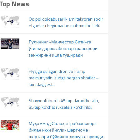
Top News
Qo‘pol qoidabuzarliklarni takroran sodir
etganlar chegirmadan mahrum bo‘ladi.
Рулининг «Манчестер Сити»га
ўтиши дарвозабонлар трансфери
занжирини ишга туширади
Plyajga qulagan dron va Tramp
ma’muriyatini sudga bergan shtatlar –
kun dayjyesti.
Shayxontohurda 45 tup daraxt kesilib,
35 tup ko‘chat ruxsatsiz ko‘chirildi.
Муҳаммад Салоҳ «Трабзонспор»
билан икки йиллик шартнома
шартлари бўйича келишувга эришди