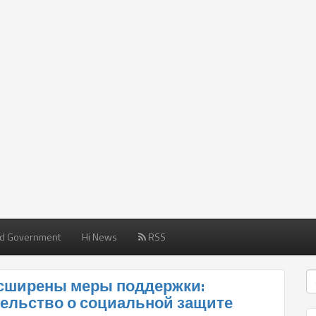
d Government
Hi News
RSS
асширены меры поддержки:
ельство о социальной защите