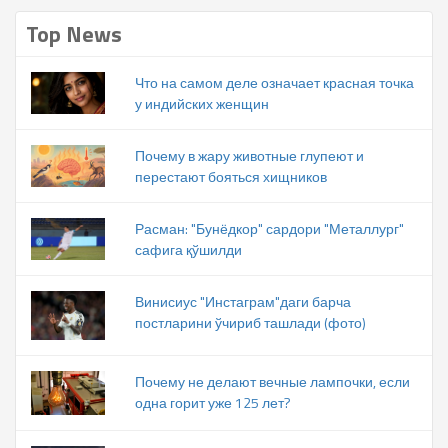
Top News
Что на самом деле означает красная точка
у индийских женщин
Почему в жару животные глупеют и
перестают бояться хищников
Расман: "Бунёдкор" сардори "Металлург"
сафига қўшилди
Винисиус "Инстаграм"даги барча
постларини ўчириб ташлади (фото)
Почему не делают вечные лампочки, если
одна горит уже 125 лет?