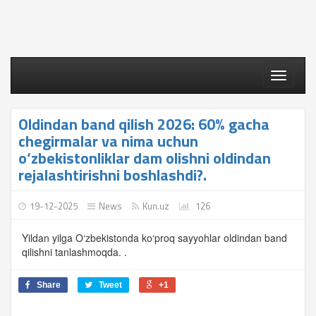
Toggle
navigati
Oldindan band qilish 2026: 60% gacha
chegirmalar va nima uchun
o‘zbekistonliklar dam olishni oldindan
rejalashtirishni boshlashdi?.
19-12-2025
News
Kun.uz
126
Yildan yilga O‘zbekistonda ko‘proq sayyohlar oldindan band
qilishni tanlashmoqda. .
Share
Tweet
+1