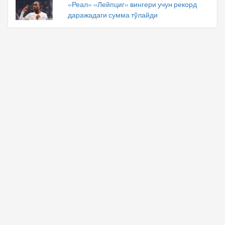
«Реал» «Лейпциг» вингери учун рекорд
даражадаги сумма тўлайди