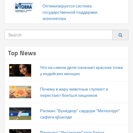
Оптимизируется система
государственной поддержки
агросектора
Top News
Что на самом деле означает красная точка
у индийских женщин
Почему в жару животные глупеют и
перестают бояться хищников
Расман: "Бунёдкор" сардори "Металлург"
сафига қўшилди
Винисиус "Инстаграм"даги барча