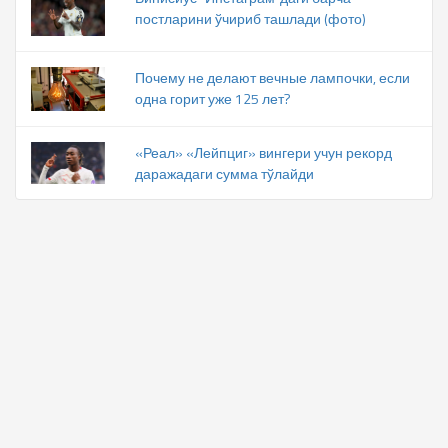
постларини ўчириб ташлади (фото)
Почему не делают вечные лампочки, если
одна горит уже 125 лет?
«Реал» «Лейпциг» вингери учун рекорд
даражадаги сумма тўлайди