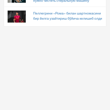
нужно чистить стиральную машину
Пеллегрини «Рома» билан шартномасини
бир йилга узайтириш бўйича келишиб олди