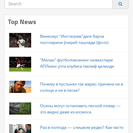
Top News
Винисиус "Инстаграм"даги барча
постларини ўчириб ташлади (фото)
"Милан" футболчисининг хизматлари
АПЛнинг учта клубига таклиф қилинди
Почему в пустынях так жарко: причина не в
солнце и не в песке?
Осины могут остановить лесной пожар —
это видно даже из космоса
Раз в полгода — слишком редко? Как часто