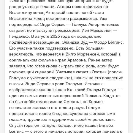
«Охота» расскажет законченную историю и не будет
растянута на две части. Актеры нового фильма по
Властелину колец Актерский состав новой части
Властелина колец постепенно раскрывается. Уже
подтверждены: Энди Серкис — Голлум. Актер не только
сыграет, но и выступит режиссером. Иэн Маккеллен —
Гэндальф. В августе 2025 года он официально
подтвердил возвращение. Элайджа Вуд — Фродо Бэггинс.
Его участие также подтверждено. Есть большая
вероятность, что вернется и Вигго Мортенсен, который в
оригинальном фильме играл Арагорна. Ранее актер
заявлял, что готов снова сыграть свою роль, если будет
подходящий сценарий. Учитывая сюжет «Охоты» (поиски
Голлума с участием следопыта), шансы на его появление
высоки. Энди Серкис в роли Голлума. Источник
изображения: economist.com Кто такой Голлум Голлум —
один из самых известных персонажей Толкина. Когда-то
он был хоббитом по имени Смеагол, но Кольцо
всевластия исказило его тело и разум. Голлум
превратился в тощее бледное существо с огромными
глазами, трусливое и одержимое своей «прелестью».
Спустя годы он потерял Кольцо, и его нашел Бильбо
Бэггинс — с этого и началась история, которая привела к