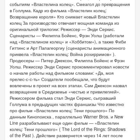
событиям «Властелина колец». Смеагол до превращения
в Голлума. Кадр из фильма «Властелин колец:
Возвращение короля» Кто снимает новый Властелин
колец За производство отвечает мощная команда из
оригинальной трилогии: Режиссер — Энди Серкис.
Сценаристы — Филиппа Бойенс, Фрэн Уолш (работали
над «Властелином колец» и «Хоббитом»), а также Фиби
Гиттинс и Арт Папагеоргиу (сценаристы анимационного
приквела «Властелин колец: Война рохирримов» ).
Продюсеры — Питер Джексон, Филиппа Бойенс и Фрэн
Уолш. Режиссер Энди Серкис прокомментировал новости
о начале работы над фильмом словами: «Да, моя
прелес-с-с-ть» Создатели пообещали, что будут
вовлечены в проект на всех этапах. Сам Джексон назвал
возвращение в Средиземье «честью и привилегией».
Режиссером фильма стал Энди Серкис, сыгравший
Голлума в предыдущих частях франшизы Что известно
про фильм «Властелин колец: Тени прошлого» По
данным Кинопоиска , параллельно Warner Bros. и New
Line разрабатывают еще один фильм — «Властелин
колец: Тени прошлого» ( The Lord of the Rings: Shadows
of the Past ). Действие развернется через 14 лет после