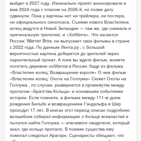
выйдет в 2027 году. Изначально проект анонсировали в
мае 2024 года с планом на 2026-й, но позже дату
сдвинули. Пока у картины нет ни трейлера, ни постера,
ни официального синопсиса. Съемки нового Властелина
колец ведутся в Новой Зеландии — там же, где снимали и
оригинальную трилогию, и «Хоббита». Что касается
России: Warner Bros. не выпускает свои фильмы в стране
с 2022 года. По данным Лента.ру , с большой
вероятностью картина доберется до зрителей через
параллельный прокат. А пока вы ждете фильм, можете
посетить деревню хоббитов в России. Кадр из фильма
«Властелин колец: Возвращение короля» О чем фильм
«Властелин колец: Охота на Голлума» Сюжет Охоты на
Голлума , по слухам, развернется в промежутке между
прологом «Братства Кольца» и основными событиями
истории. Если помните, в фильме между 111-м днем
рождения Бильбо и возвращением Гэндальфа в Шир
проходит 17 лет. В книгах этот период описан подробнее:
волшебник собирал информацию о Кольце всевластия и
пытался найти Голлума — ключевого свидетеля, который
знал, где кольцо пропало. В поимке существа ему
помогал следопыт Арагорн. Сценаристы обещают, что