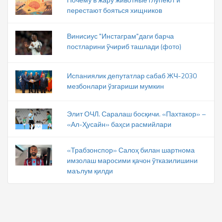
перестают бояться хищников
Винисиус "Инстаграм"даги барча
постларини ўчириб ташлади (фото)
Испаниялик депутатлар сабаб ЖЧ-2030
мезбонлари ўзгариши мумкин
Элит ОЧЛ. Саралаш босқичи. «Пахтакор» –
«Ал-Ҳусайн» баҳси расмийлари
«Трабзонспор» Салоҳ билан шартнома
имзолаш маросими қачон ўтказилишини
маълум қилди