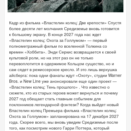
Кадр из фильма «Властелин колец: Две крепости» Спустя
более десяти лет молчания Средиземье вновь готовится
к большому экрану. В конце 2027 года нас ждет
«Властелин колец: Охота за Голлумом» — первый
полнометражный фильм по вселенной Толкина со
времен «Хоббита». Энди Серкис возвращается к своей
культовой роли, но на этот раз он не только
перевоплотится в одержимое Кольцом существо, но и
сам сядет в режиссерское кресло. И это лишь верхушка
айсберга: пока одни фанаты ждут «Охоту», студии Warner
Bros. и New Line уже анонсировали еще один проект —
«Властелин колец: Тень прошлого» . Что известно о
сюжете, кто из старых героев может вернуться и почему
2027 год обещает стать главным событием для
поклонников легендарной фэнтези? Когда выйдет новый
Властелин колец Премьера фильма «Властелин колец:
Охота за Голлумом» запланирована на 17 декабря 2027
года. Скорее всего, мы вновь увидим Средиземье после
того, как посмотрим нового Гарри Поттера, который