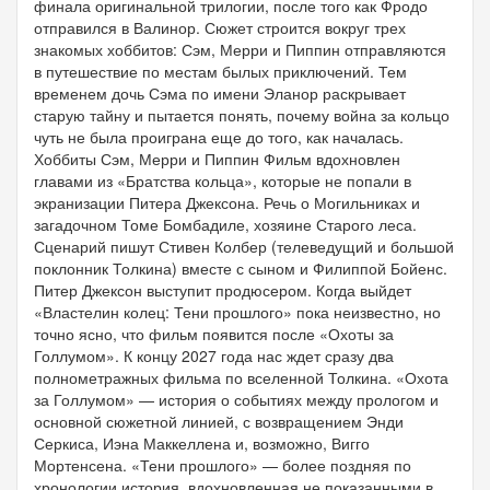
финала оригинальной трилогии, после того как Фродо
отправился в Валинор. Сюжет строится вокруг трех
знакомых хоббитов: Сэм, Мерри и Пиппин отправляются
в путешествие по местам былых приключений. Тем
временем дочь Сэма по имени Эланор раскрывает
старую тайну и пытается понять, почему война за кольцо
чуть не была проиграна еще до того, как началась.
Хоббиты Сэм, Мерри и Пиппин Фильм вдохновлен
главами из «Братства кольца», которые не попали в
экранизации Питера Джексона. Речь о Могильниках и
загадочном Томе Бомбадиле, хозяине Старого леса.
Сценарий пишут Стивен Колбер (телеведущий и большой
поклонник Толкина) вместе с сыном и Филиппой Бойенс.
Питер Джексон выступит продюсером. Когда выйдет
«Властелин колец: Тени прошлого» пока неизвестно, но
точно ясно, что фильм появится после «Охоты за
Голлумом». К концу 2027 года нас ждет сразу два
полнометражных фильма по вселенной Толкина. «Охота
за Голлумом» — история о событиях между прологом и
основной сюжетной линией, с возвращением Энди
Серкиса, Иэна Маккеллена и, возможно, Вигго
Мортенсена. «Тени прошлого» — более поздняя по
хронологии история, вдохновленная не показанными в