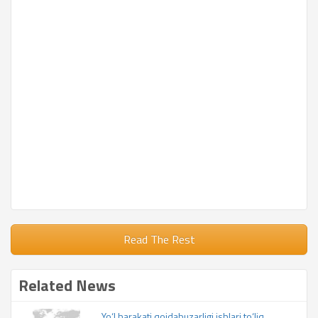
Read The Rest
Related News
Yo‘l harakati qoidabuzarligi ishlari to‘liq