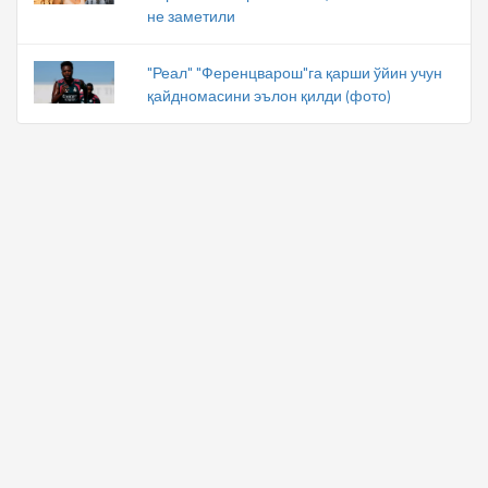
не заметили
"Реал" "Ференцварош"га қарши ўйин учун
қайдномасини эълон қилди (фото)