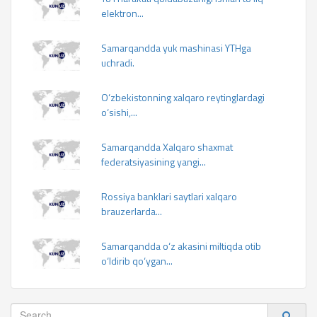
elektron...
Samarqandda yuk mashinasi YTHga
uchradi.
O‘zbekistonning xalqaro reytinglardagi
o‘sishi,...
Samarqandda Xalqaro shaxmat
federatsiyasining yangi...
Rossiya banklari saytlari xalqaro
brauzerlarda...
Samarqandda o‘z akasini miltiqda otib
o‘ldirib qo‘ygan...