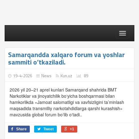
Toggle
navigati
Samarqandda xalqaro forum va yoshlar
sammiti o‘tkaziladi.
19-4-2026
News
Kun.uz
89
2026 yil 20–21 aprel kunlari Samarqand shahrida BMT
Narkotiklar va jinoyatchilik bo‘yicha boshqarmasi bilan
hamkorlikda «Jamoat salomatligi va xavfsizligini ta’minlash
maqsadida transmilliy narkotahdidlarga qarshi kurashish»
mavzusida global forum bo‘lib o‘tadi..
Share
Tweet
+1