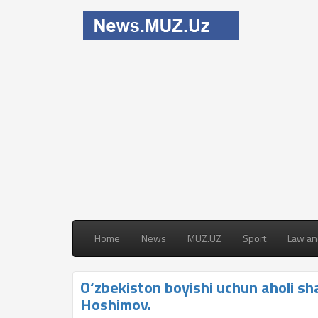
Home
News
MUZ.UZ
Sport
Law an
O‘zbekiston boyishi uchun aholi sh
Hoshimov.