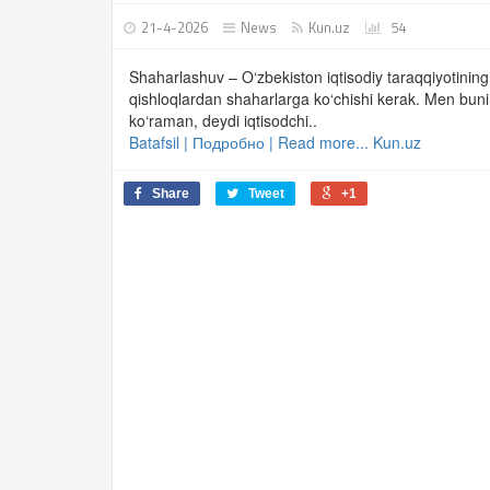
21-4-2026
News
Kun.uz
54
Shaharlashuv – O‘zbekiston iqtisodiy taraqqiyotining 
qishloqlardan shaharlarga ko‘chishi kerak. Men buni
ko‘raman, deydi iqtisodchi..
Batafsil | Подробно | Read more... Kun.uz
Share
Tweet
+1