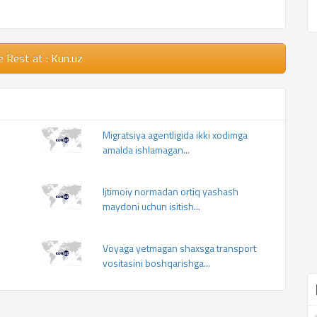
e Rest
at : Kun.uz
Migratsiya agentligida ikki xodimga
amalda ishlamagan...
Ijtimoiy normadan ortiq yashash
maydoni uchun isitish...
Voyaga yetmagan shaxsga transport
vositasini boshqarishga...