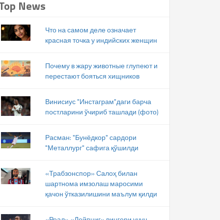
Top News
Что на самом деле означает
красная точка у индийских женщин
Почему в жару животные глупеют и
перестают бояться хищников
Винисиус "Инстаграм"даги барча
постларини ўчириб ташлади (фото)
Расман: "Бунёдкор" сардори
"Металлург" сафига қўшилди
«Трабзонспор» Салоҳ билан
шартнома имзолаш маросими
қачон ўтказилишини маълум қилди
«Реал» «Лейпциг» вингери учун