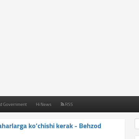
d Government
Hi News
RSS
aharlarga ko‘chishi kerak - Behzod