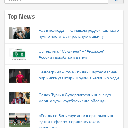
Top News
Раз в полгода — слишком редко? Как часто
нужно чистить стиральную машину
Суперлига. "Сўғдиёна" – "Андижон":
Асосий таркиблар маълум
Пеллегрини «Рома» билан шартномасини
бир йилга узайтириш бўйича келишиб олди
Салоҳ Туркия Суперлигасининг энг кўп
маош олувчи футболчисига айланди
«Реал» ва Винисиус янги шартноманинг
сўнгги тафсилотларини муҳокама
қилишмоқда