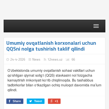
Toggle
navigati
Umumiy ovqatlanish korxonalari uchun
QQSni nolga tushirish taklif qilindi
24-4-2026
News
12news.uz
66
O‘zbekistonda umumiy ovqatlanish sohasi vakillari uchun
qo‘shilgan qiymat solig‘i (QQS) stavkasini nol foizgacha
kamaytirish imkoniyati ko‘rib chiqilmoqda. Bu tashabbus
tadbirkorlar bilan o‘tkazilgan ochiq muloqot davomida ma’lum
qilindi.
Share
Tweet
+1