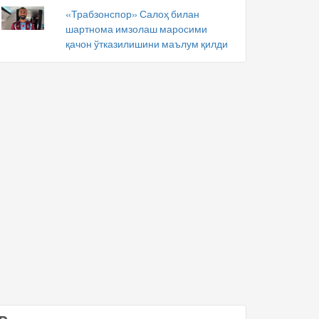
«Трабзонспор» Салоҳ билан
шартнома имзолаш маросими
қачон ўтказилишини маълум қилди