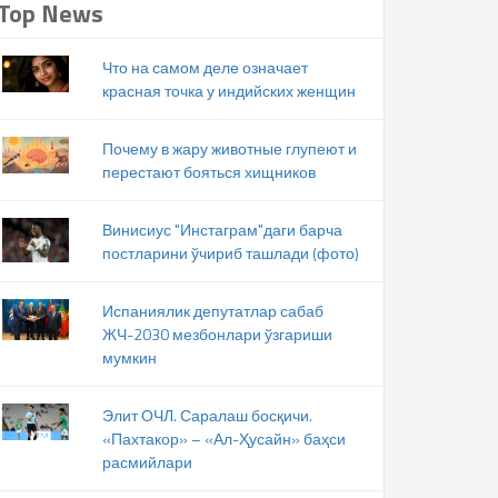
Top News
Что на самом деле означает
красная точка у индийских женщин
Почему в жару животные глупеют и
перестают бояться хищников
Винисиус "Инстаграм"даги барча
постларини ўчириб ташлади (фото)
Испаниялик депутатлар сабаб
ЖЧ-2030 мезбонлари ўзгариши
мумкин
Элит ОЧЛ. Саралаш босқичи.
«Пахтакор» – «Ал-Ҳусайн» баҳси
расмийлари