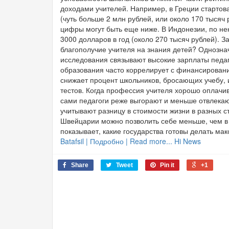
доходами учителей. Например, в Греции стартова
(чуть больше 2 млн рублей, или около 170 тысяч 
цифры могут быть еще ниже. В Индонезии, по н
3000 долларов в год (около 270 тысяч рублей). 
благополучие учителя на знания детей? Однозначн
исследования связывают высокие зарплаты педаго
образования часто коррелирует с финансировани
снижает процент школьников, бросающих учебу, 
тестов. Когда профессия учителя хорошо оплачив
сами педагоги реже выгорают и меньше отвлека
учитывают разницу в стоимости жизни в разных с
Швейцарии можно позволить себе меньше, чем в д
показывает, какие государства готовы делать ма
Batafsil | Подробно | Read more... Hi News
Share
Tweet
Pin it
+1