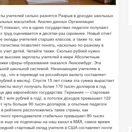
аты учителей сильно разнятся Разрыв в доходах школьных
сальных масштабов. Анализ данных Организации
) показал, что в одних государствах педагоги получают
х труд оценивается в десятки раз скромнее. Новый отчет
е оклады учителей старших классов, а также то, как
татистика позволяет понять, насколько по-разному в
о учит детей. Читайте также: Сколько рублей нужно
мые высокие зарплаты учителей в мире Абсолютным
жки сферы образования оказался Люксембург. Эта
ильной школьной системой. Начинающим учителям в
год , что в переводе на российскую валюту составляет
ублей в месяц). Спустя 15 лет стажа эта сумма вырастает
исты могут получать более 170 тысяч долларов в год.
е два европейских государства: Германия — стартовая
8,1 млн рублей в год), а потолок доходов превышает 122
 чуть больше 90 тысяч долларов, а опытные педагоги
 в рейтинге расположились такие страны, как
ытного преподавателя стабильно превышает 80 тысяч
 все еще не подписаны на наш канал в MAX, самое время
Средний стартовый оклад учителя в США составляет почти