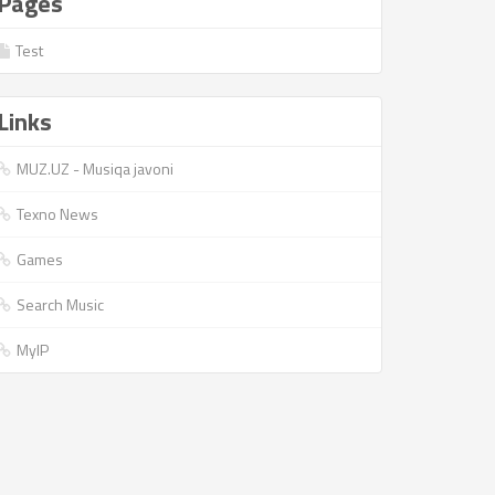
Pages
Test
Links
MUZ.UZ - Musiqa javoni
Texno News
Games
Search Music
MyIP