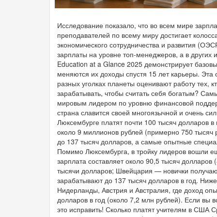
Исследование показало, что во всем мире зарпл
преподавателей по всему миру достигает колос
экономического сотрудничества и развития (ОЭСР
зарплаты на уровне топ-менеджеров, а в других и
Education at a Glance 2025 демонстрирует базовы
меняются их доходы спустя 15 лет карьеры. Эта с
разных уголках планеты оценивают работу тех, кт
зарабатывать, чтобы считать себя богатым? Са
мировым лидером по уровню финансовой поддер
страна славится своей многоязычной и очень с
Люксембурге платят почти 100 тысяч долларов в 
около 9 миллионов рублей (примерно 750 тысяч р
до 137 тысяч долларов, а самые опытные специал
Помимо Люксембурга, в тройку лидеров вошли ещ
зарплата составляет около 90,5 тысяч долларов (
тысячи долларов; Швейцария — новички получают
зарабатывают до 137 тысяч долларов в год. Ниже
Нидерланды, Австрия и Австралия, где доход оп
долларов в год (около 7,2 млн рублей). Если вы
это исправить! Сколько платят учителям в США 