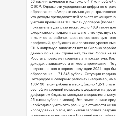
53 тысячи долларов в год (около 4,7 млн рублей
ОЭСР. Однако эти усредненные цифры не отража
образования в Америке сильно децентрализован
что доходы преподавателей зависят от конкретн
учителя превышает 100 тысяч долларов (более 9 
показатель в два раза ниже, около 48,9 тысяч 
американские педагоги заявляют, что чувствуют
и количество рабочих часов не соответствуют оп
профессий, требующих аналогичного уровня выс
США напрямую зависит от штата Сколько зараба
данных по нашей стране нет, так как Россия не я
Росстата позволяет сравнить эти показатели. Ка
доходах в зависимости от места проживания. П
педагогов школ в первом полугодии 2024 года был
образования — 71 345 рублей. Ситуация кардинал
Петербурге и северных регионах (например, на 
100-130 тысяч рублей в месяц (около 1,2-1,5 млн
республик средний показатель держится на уровн
дефицитом бюджета молодые специалисты могут
25 тысяч рублей в месяц). Это заметно ниже сре
необходимо учитывать разницу в стоимости жизни
исследования о том, что низкая зарплата разруш
успеваемость школьников В нижней части рейти