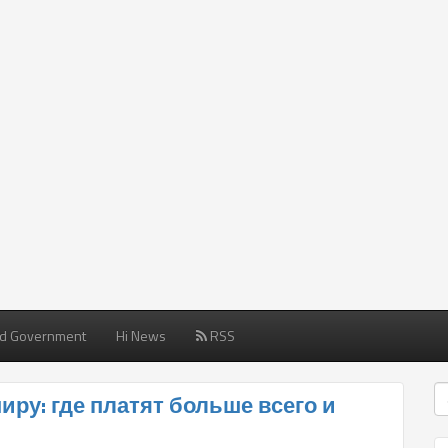
d Government
Hi News
RSS
иру: где платят больше всего и