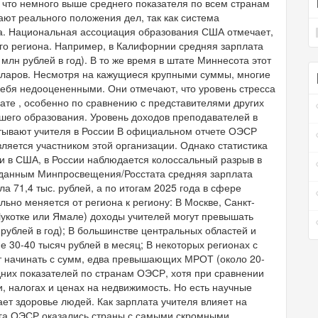
), что немного выше среднего показателя по всем странам
ют реального положения дел, так как система
а. Национальная ассоциация образования США отмечает,
ого региона. Например, в Калифорнии средняя зарплата
млн рублей в год). В то же время в штате Миннесота этот
долларов. Несмотря на кажущиеся крупными суммы, многие
 себя недооцененными. Они отмечают, что уровень стресса
лате , особенно по сравнению с представителями других
шего образования. Уровень доходов преподавателей в
тывают учителя в России В официальном отчете ОЭСР
вляется участником этой организации. Однако статистика
к и в США, в России наблюдается колоссальный разрыв в
о данным Минпросвещения/Росстата средняя зарплата
а 71,4 тыс. рублей, а по итогам 2025 года в сфере
ьно меняется от региона к региону: В Москве, Санкт-
Чукотке или Ямале) доходы учителей могут превышать
 рублей в год); В большинстве центральных областей и
е 30-40 тысяч рублей в месяц; В некоторых регионах с
 начинать с сумм, едва превышающих МРОТ (около 20-
дних показателей по странам ОЭСР, хотя при сравнении
, налогах и ценах на недвижимость. Но есть научные
ает здоровье людей. Как зарплата учителя влияет на
нга ОЭСР оказались страны с самыми скромными