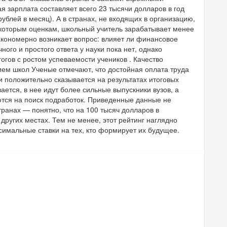
я зарплата составляет всего 23 тысячи долларов в год
рублей в месяц). А в странах, не входящих в организацию,
екоторым оценкам, школьный учитель зарабатывает менее
Закономерно возникает вопрос: влияет ли финансовое
ого и простого ответа у науки пока нет, однако
гов с ростом успеваемости учеников . Качество
ем школ Ученые отмечают, что достойная оплата труда
и положительно сказывается на результатах итоговых
ается, в нее идут более сильные выпускники вузов, а
ются на поиск подработок. Приведенные данные не
транах — понятно, что на 100 тысяч долларов в
ругих местах. Тем не менее, этот рейтинг наглядно
ксимальные ставки на тех, кто формирует их будущее.