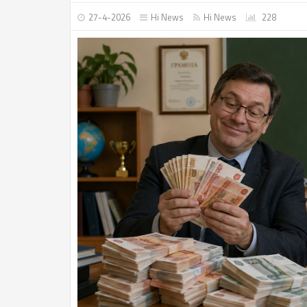
27-4-2026
Hi News
Hi News
228