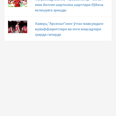
икки йиллик шартнома шартлари бўйича
келишувга эришди
Хаверц "Арсенал"нинг ўтган мавсумдаги
муваффақиятлари ва янги мақсадлари
ҳақида гапирди