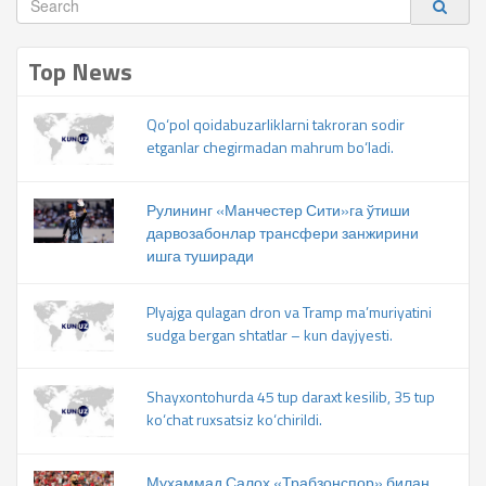
Top News
Qo‘pol qoidabuzarliklarni takroran sodir
etganlar chegirmadan mahrum bo‘ladi.
Рулининг «Манчестер Сити»га ўтиши
дарвозабонлар трансфери занжирини
ишга туширади
Plyajga qulagan dron va Tramp ma’muriyatini
sudga bergan shtatlar – kun dayjyesti.
Shayxontohurda 45 tup daraxt kesilib, 35 tup
ko‘chat ruxsatsiz ko‘chirildi.
Муҳаммад Салоҳ «Трабзонспор» билан