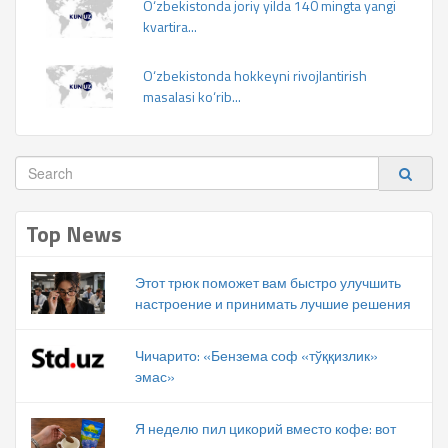
O‘zbekistonda joriy yilda 140 mingta yangi
kvartira...
O‘zbekistonda hokkeyni rivojlantirish
masalasi ko‘rib...
Top News
Этот трюк поможет вам быстро улучшить
настроение и принимать лучшие решения
Чичарито: «Бензема соф «тўққизлик»
эмас»
Я неделю пил цикорий вместо кофе: вот