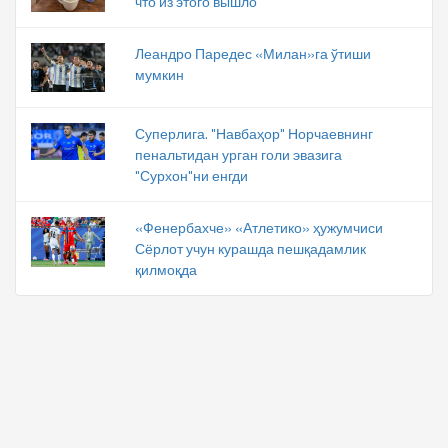
что из этого вышло
Леандро Паредес «Милан»га ўтиши
мумкин
Суперлига. "Навбаҳор" Норчаевнинг
пенальтидан урган голи эвазига
"Сурхон"ни енгди
«Фенербахче» «Атлетико» ҳужумчиси
Сёрлот учун курашда пешқадамлик
қилмоқда