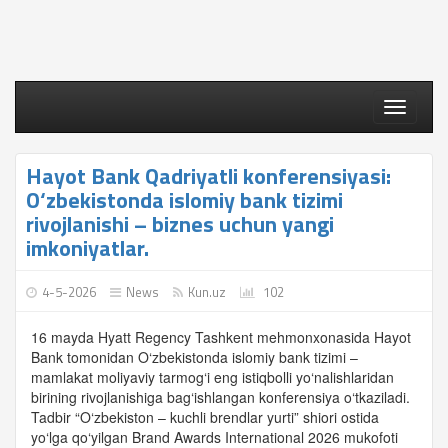
Toggle
navigati
Hayot Bank Qadriyatli konferensiyasi:
O‘zbekistonda islomiy bank tizimi
rivojlanishi – biznes uchun yangi
imkoniyatlar.
4-5-2026
News
Kun.uz
102
16 mayda Hyatt Regency Tashkent mehmonxonasida Hayot
Bank tomonidan O‘zbekistonda islomiy bank tizimi –
mamlakat moliyaviy tarmog‘i eng istiqbolli yo‘nalishlaridan
birining rivojlanishiga bag‘ishlangan konferensiya o‘tkaziladi.
Tadbir “O‘zbekiston – kuchli brendlar yurti” shiori ostida
yo‘lga qo‘yilgan Brand Awards International 2026 mukofoti