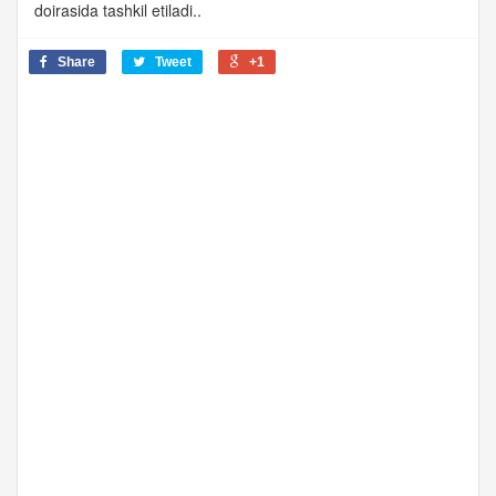
doirasida tashkil etiladi..
Share
Tweet
+1