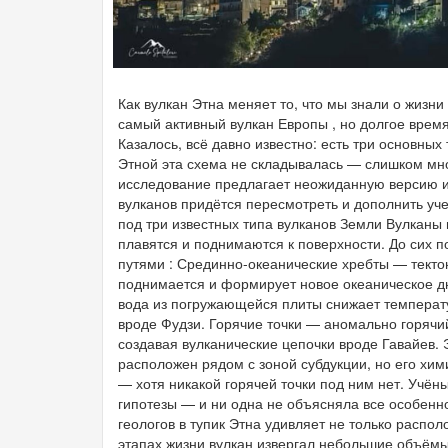
Как вулкан Этна меняет то, что мы знали о жизни
самый активный вулкан Европы , но долгое время
Казалось, всё давно известно: есть три основных
Этной эта схема не складывалась — слишком мно
исследование предлагает неожиданную версию и
вулканов придётся пересмотреть и дополнить уч
под три известных типа вулканов Земли Вулканы
плавятся и поднимаются к поверхности. До сих п
путями : Срединно-океанические хребты — текто
поднимается и формирует новое океаническое дн
вода из погружающейся плиты снижает температ
вроде Фудзи. Горячие точки — аномально горячи
создавая вулканические цепочки вроде Гавайев. Э
расположен рядом с зоной субдукции, но его хим
— хотя никакой горячей точки под ним нет. Учён
гипотезы — и ни одна не объясняла все особенно
геологов в тупик Этна удивляет не только распо
этапах жизни вулкан извергал небольшие объёмы