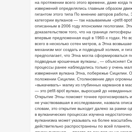
на протяжении всего этого времени, даже когда 
извержений определялись главным образом движен
гигантом этого типа По мнению авторов работы,
категории вулканов — так называемым «petit-sp
описанным в 2006 году японскими геологами. Э
доказательством того, что на границе литосфер
впервые предложенная ещё в 1960-х годах. Но вот
всего в несколько сотен метров, а Этна возвышае
механизм мог создать и подводный холмик, и гиг
предполагает, что Этна могла сформироваться п
подводные крошечные вулканы , — объясняет Се
процессы ранее наблюдались только у очень мал
извержения вулкана Этна, побережье Сицилии. От
положении Сицилии. Столкновение двух огромных
«выкачивать» магму из глубинных карманов в ма
— это petit-spot вулкан, выросший до невиданны
Открытие Этны поможет точнее прогнозировать 
не участвовавшая в исследовании, назвала опис
словам, это открытие выходит далеко за рамки о
в вулканических процессах изучена недостаточно.
вулканизма может указывать на более масштабн
действительно распространены по всей планете, 
других вулканов — просто до сих пор их не искал