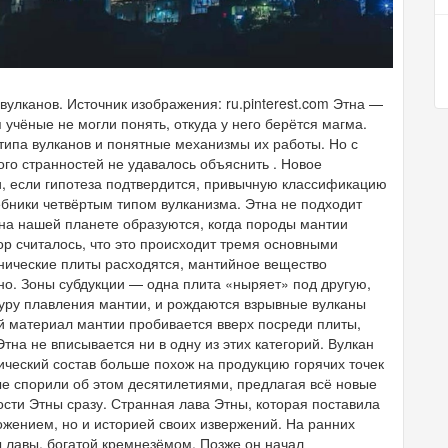
 вулканов. Источник изображения: ru.pinterest.com Этна —
 учёные не могли понять, откуда у него берётся магма.
 типа вулканов и понятные механизмы их работы. Но с
го странностей не удавалось объяснить . Новое
, если гипотеза подтвердится, привычную классификацию
ебники четвёртым типом вулканизма. Этна не подходит
 на нашей планете образуются, когда породы мантии
ор считалось, что это происходит тремя основными
нические плиты расходятся, мантийное вещество
о. Зоны субдукции — одна плита «ныряет» под другую,
уру плавления мантии, и рождаются взрывные вулканы
й материал мантии пробивается вверх посреди плиты,
тна не вписывается ни в одну из этих категорий. Вулкан
ический состав больше похож на продукцию горячих точек
ые спорили об этом десятилетиями, предлагая всё новые
сти Этны сразу. Странная лава Этны, которая поставила
ложением, но и историей своих извержений. На ранних
 лавы, богатой кремнезёмом. Позже он начал