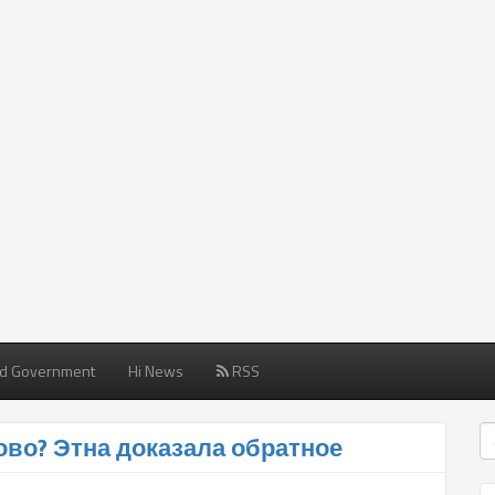
d Government
Hi News
RSS
во? Этна доказала обратное