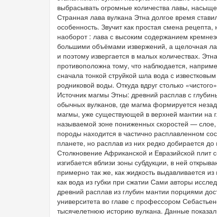
выбрасывать огромные количества лавы, насыщ
Странная лава вулкана Этна долгое время ставил
особенность. Звучит как простая смена рецепта, 
наоборот : лава с высоким содержанием кремне
большими объёмами извержений, а щелочная лав
и поэтому извергается в малых количествах. Эт
противоположна тому, что наблюдается, например
сначала тонкой струйкой шла вода с известковы
родниковой воды. Откуда вдруг столько «чистого
Источник магмы Этны: древний расплав с глубины
обычных вулканов, где магма формируется незад
магмы, уже существующей в верхней мантии на гл
называемой зоне пониженных скоростей — слое, 
породы находится в частично расплавленном сос
планете, но расплав из них редко добирается до
Столкновение Африканской и Евразийской плит с
изгибается вблизи зоны субдукции, в ней открыв
примерно так же, как жидкость выдавливается из
как вода из губки при сжатии Сами авторы иссле
древний расплав из глубин мантии порциями дос
университета во главе с профессором Себастьен
тысячелетнюю историю вулкана. Данные показали