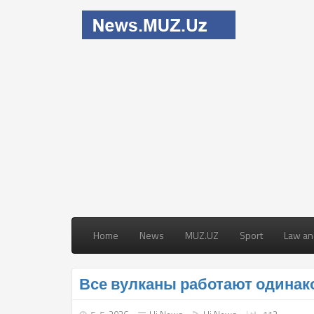
Home
News
MUZ.UZ
Sport
Law an
Все вулканы работают одинако