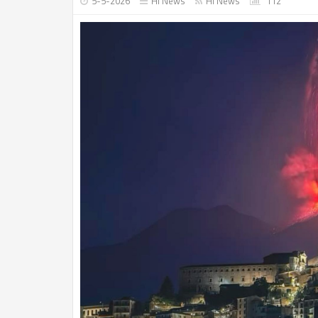
5-5-2026
Hi News
Hi News
112