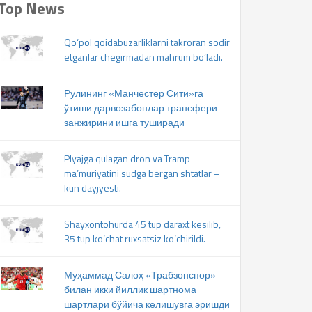
Top News
Qo‘pol qoidabuzarliklarni takroran sodir
etganlar chegirmadan mahrum bo‘ladi.
Рулининг «Манчестер Сити»га
ўтиши дарвозабонлар трансфери
занжирини ишга туширади
Plyajga qulagan dron va Tramp
ma’muriyatini sudga bergan shtatlar –
kun dayjyesti.
Shayxontohurda 45 tup daraxt kesilib,
35 tup ko‘chat ruxsatsiz ko‘chirildi.
Муҳаммад Салоҳ «Трабзонспор»
билан икки йиллик шартнома
шартлари бўйича келишувга эришди