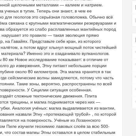
енной щелочными металлами — калием и натрием.
а ученых в тупик. Теперь они знают, в чем ее
но для геологов это серьёзная головоломка. Обычно всё
зёма связана с крупными магматическими резервуарами и
а образуется из слабо расплавленных мантийных пород
на нарушает это правило — такая эволюция прямо
, на Гавайях. Представьте себе кран, из которого
м налётом, а потом вдруг хлынул мощный поток чистейшей
» материала? Именно это и озадачивало вулканологов.
 80 км Новое исследование показывает: в отличие от
олго до извержения, Этну питают небольшие порции
убине около 80 километров. Эта магма хранится в так
где сейсмические волны замедляются, потому что часть
тоянии. Такие зоны, вероятно, распространены по всей
 поверхности. У Сицилии ситуация особенная.
оздаёт сложные тектонические движения. Плита
аются трещины, и магма поднимается через них —
 губки. Аналогия учёных: магма выдавливается из мантии,
дования назвали Этну «протекающей трубой» , по которой
тавляется на поверхность. Учёные из Лозаннского
ом Пиле изучили геохимию лавовых слоёв за всю 500-
, что состав магмы Этны оставался в целом стабильным