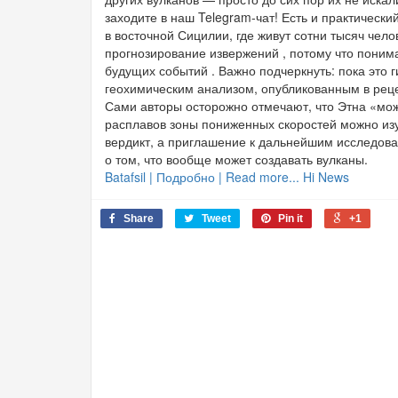
заходите в наш Telegram-чат! Есть и практическ
в восточной Сицилии, где живут сотни тысяч чел
прогнозирование извержений , потому что поним
будущих событий . Важно подчеркнуть: пока это 
геохимическим анализом, опубликованным в реценз
Сами авторы осторожно отмечают, что Этна «мож
расплавов зоны пониженных скоростей можно изу
вердикт, а приглашение к дальнейшим исследов
о том, что вообще может создавать вулканы.
Batafsil | Подробно | Read more... Hi News
Share
Tweet
Pin it
+1