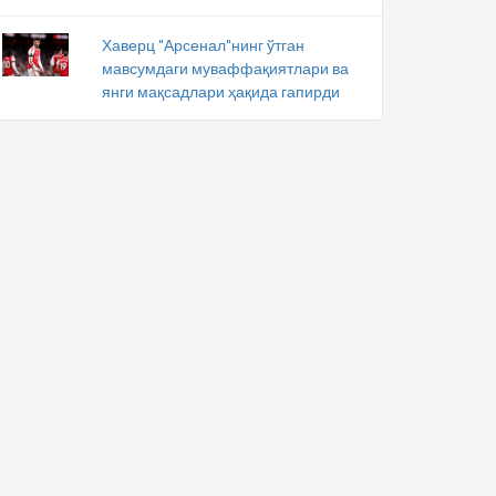
Хаверц "Арсенал"нинг ўтган
мавсумдаги муваффақиятлари ва
янги мақсадлари ҳақида гапирди