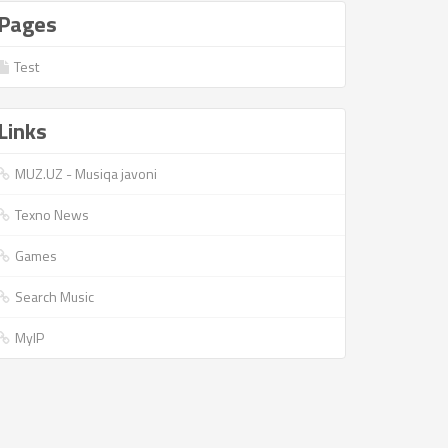
Pages
Test
Links
MUZ.UZ - Musiqa javoni
Texno News
Games
Search Music
MyIP