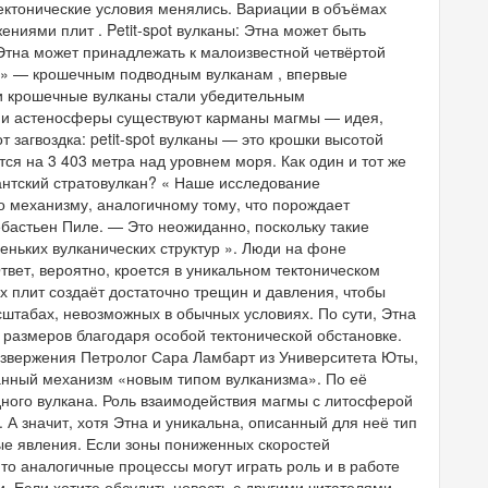
тектонические условия менялись. Вариации в объёмах
иями плит . Petit-spot вулканы: Этна может быть
 Этна может принадлежать к малоизвестной четвёртой
ot» — крошечным подводным вулканам , впервые
ти крошечные вулканы стали убедительным
ы и астеносферы существуют карманы магмы — идея,
 загвоздка: petit-spot вулканы — это крошки высотой
тся на 3 403 метра над уровнем моря. Как один и тот же
антский стратовулкан? « Наше исследование
о механизму, аналогичному тому, что порождает
бастьен Пиле. — Это неожиданно, поскольку такие
еньких вулканических структур ». Люди на фоне
вет, вероятно, кроется в уникальном тектоническом
 плит создаёт достаточно трещин и давления, чтобы
сштабах, невозможных в обычных условиях. По сути, Этна
х размеров благодаря особой тектонической обстановке.
извержения Петролог Сара Ламбарт из Университета Юты,
анный механизм «новым типом вулканизма». По её
дного вулкана. Роль взаимодействия магмы с литосферой
 А значит, хотя Этна и уникальна, описанный для неё тип
ые явления. Если зоны пониженных скоростей
то аналогичные процессы могут играть роль и в работе
и. Если хотите обсудить новость с другими читателями,