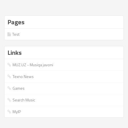
Pages
Test
Links
MUZ.UZ - Musiqa javoni
Texno News
Games
Search Music
MyIP