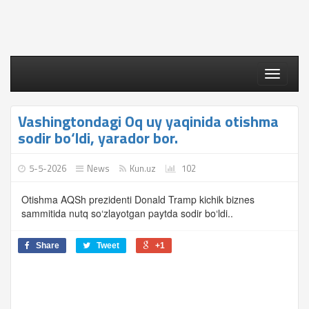
Toggle
navigati
Vashingtondagi Oq uy yaqinida otishma
sodir bo‘ldi, yarador bor.
5-5-2026
News
Kun.uz
102
Otishma AQSh prezidenti Donald Tramp kichik biznes
sammitida nutq so‘zlayotgan paytda sodir bo‘ldi..
Share
Tweet
+1