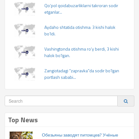
Qo‘pol qoidabuzarliklarni takroran sodir
etganlar...
Aydaho shtatida otishma: 3 kishi halok
bo‘ldi.
Vashingtonda otishma ro‘y berdi, 3 kishi
halok bo‘lgan.
Zangiotadagi “zapravka”da sodir bo‘lgan
portlash sababi...
Top News
Обезьяны заводят питомцев? Учёные