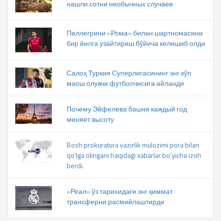
нашли сотни необычных случаев
Пеллегрини «Рома» билан шартномасини
бир йилга узайтириш бўйича келишиб олди
Салоҳ Туркия Суперлигасининг энг кўп
маош олувчи футболчисига айланди
Почему Эйфелева башня каждый год
меняет высоту
Bosh prokuratura vazirlik mulozimi pora bilan
qo‘lga olingani haqidagi xabarlar bo‘yicha izoh
berdi.
«Реал» ўз тарихидаги энг қиммат
трансферни расмийлаштирди