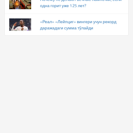
одна горит уже 125 лет?
«Реал» «Лейпциг» вингери учун рекорд
даражадаги сумма тўлайди