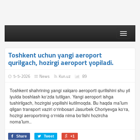
Toggle
navigati
Toshkent uchun yangi aeroport
qurilgach, hozirgi aeroport yopiladi.
5-5-2026
News
Kun.uz
89
Toshkent shahrining yangi xalqaro aeroporti qurilishini shu yil
iyulda boshlash ko‘zda tutilgan. Yangi aeroport ishga
tushirilgach, hozirgisi yopilishi kutilmoqda. Bu haqda ma’lum
qilgan transport vaziri o‘rinbosari Jasurbek Choriyevga ko‘ra,
hozirgi aeroportning o‘rnida nima bo‘lishi hozircha
noma’lum..
Share
Tweet
+1