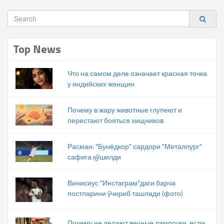
Top News
Что на самом деле означает красная точка
у индийских женщин
Почему в жару животные глупеют и
перестают бояться хищников
Расман: "Бунёдкор" сардори "Металлург"
сафига қўшилди
Винисиус "Инстаграм"даги барча
постларини ўчириб ташлади (фото)
Почему не делают вечные лампочки, если