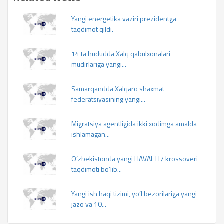
Yangi energetika vaziri prezidentga
taqdimot qildi.
14 ta hududda Xalq qabulxonalari
mudirlariga yangi...
Samarqandda Xalqaro shaxmat
federatsiyasining yangi...
Migratsiya agentligida ikki xodimga amalda
ishlamagan...
O‘zbekistonda yangi HAVAL H7 krossoveri
taqdimoti bo‘lib...
Yangi ish haqi tizimi, yo‘l bezorilariga yangi
jazo va 10...