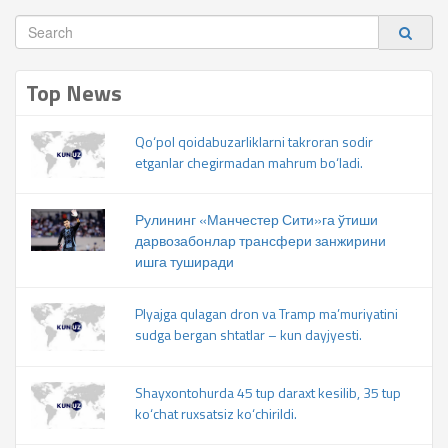
Top News
Qo‘pol qoidabuzarliklarni takroran sodir
etganlar chegirmadan mahrum bo‘ladi.
Рулининг «Манчестер Сити»га ўтиши
дарвозабонлар трансфери занжирини
ишга туширади
Plyajga qulagan dron va Tramp ma’muriyatini
sudga bergan shtatlar – kun dayjyesti.
Shayxontohurda 45 tup daraxt kesilib, 35 tup
ko‘chat ruxsatsiz ko‘chirildi.