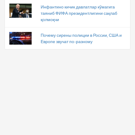
Инфантино кичик давлатлар кўмагига
таяниб ФИФА президентлигини сақлаб
қолмоқчи
Почему сирены полиции в России, США и
Европе звучат по-разному