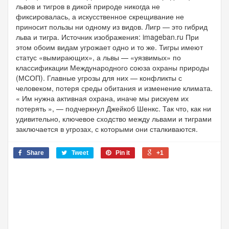
львов и тигров в дикой природе никогда не
фиксировалась, а искусственное скрещивание не
приносит пользы ни одному из видов. Лигр — это гибрид
льва и тигра. Источник изображения: imageban.ru При
этом обоим видам угрожает одно и то же. Тигры имеют
статус «вымирающих», а львы — «уязвимых» по
классификации Международного союза охраны природы
(МСОП). Главные угрозы для них — конфликты с
человеком, потеря среды обитания и изменение климата.
« Им нужна активная охрана, иначе мы рискуем их
потерять », — подчеркнул Джейкоб Шенкс. Так что, как ни
удивительно, ключевое сходство между львами и тиграми
заключается в угрозах, с которыми они сталкиваются.
Share
Tweet
Pin it
+1