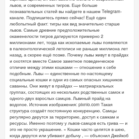
львов, и современных тигров. Еще больше
познавательных статей вы найдете в нашем Telegram-
канале. Подпишитесь прямо сейчас! Ещё один
любопытный факт: тигры как вид значительно старше
львов. Самые древние предположительные
окаменелости тигров датируются примерно 2
миллионами лет, тогда как ископаемые львы появляются
в палеонтологической летописи не раньше миллиона лет
назад, а скорее ещё позже. Почему львы живут в прайдах
и охотятся вместе Самое заметное поведенческое
отличие между этими кошками — отношение к себе
подобным. Львы — единственные по-настоящему
социальные кошки и одни из самых опасных хищников
саванны. Они живут в прайдах — матриархальных
группах, состоящих из нескольких родственных самок и
одного-двух взрослых самцов. Львиный прайд на
водопое. Источник изображения: pixnio.com Такая
структура создаёт постоянную конкуренцию. Самцы
регулярно дерутся за территорию, доступ к самкам и
ресурсы. Именно поэтому у львов-самцов есть грива — и
это не просто украшение. « Кошки часто целятся в шею,
когда дерутся или убивают добычу , — объяснил Джейкоб