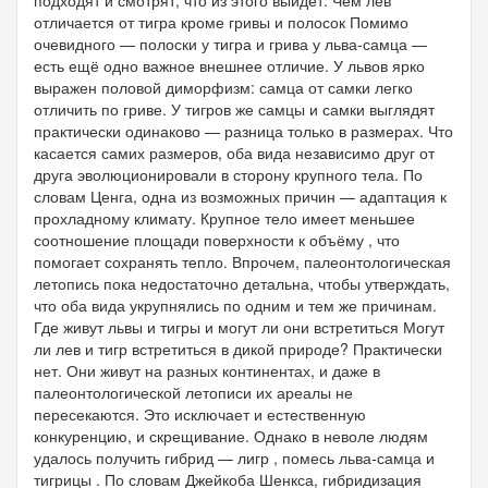
отличается от тигра кроме гривы и полосок Помимо
очевидного — полоски у тигра и грива у льва-самца —
есть ещё одно важное внешнее отличие. У львов ярко
выражен половой диморфизм: самца от самки легко
отличить по гриве. У тигров же самцы и самки выглядят
практически одинаково — разница только в размерах. Что
касается самих размеров, оба вида независимо друг от
друга эволюционировали в сторону крупного тела. По
словам Ценга, одна из возможных причин — адаптация к
прохладному климату. Крупное тело имеет меньшее
соотношение площади поверхности к объёму , что
помогает сохранять тепло. Впрочем, палеонтологическая
летопись пока недостаточно детальна, чтобы утверждать,
что оба вида укрупнялись по одним и тем же причинам.
Где живут львы и тигры и могут ли они встретиться Могут
ли лев и тигр встретиться в дикой природе? Практически
нет. Они живут на разных континентах, и даже в
палеонтологической летописи их ареалы не
пересекаются. Это исключает и естественную
конкуренцию, и скрещивание. Однако в неволе людям
удалось получить гибрид — лигр , помесь льва-самца и
тигрицы . По словам Джейкоба Шенкса, гибридизация