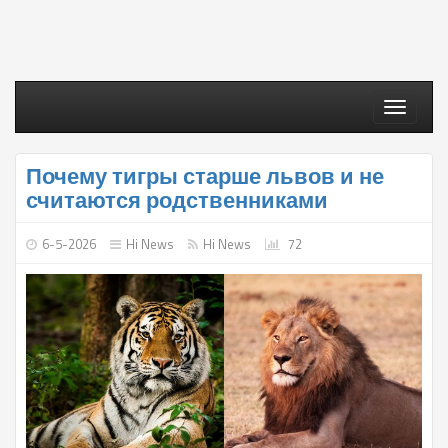
Toggle
navigati
Почему тигры старше львов и не
считаются родственниками
6-5-2026
Hi News
Hi News
72