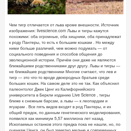
Чем тигр отличается от льва кроме внешности. Источник
изображения: livescience.com Львы и тигры кажутся
похожими: оба огромные, оба хищники, оба принадлежат
к роду Пантеры, то есть к большим кошкам . Но между
ними больше различий, чем можно подумать — от
социального поведения и способов общения до
эволюционной истории. Причём они даже не являются
ближайшими родственниками друг другу. Львы и тигры —
не ближайшие родственники Многие считают, что лев и
тигр — это что-то вроде двоюродных братьев среди
больших кошек. На самом деле это не так. Как объяснил
палеонтолог Джек Ценг из Калифорнийского
университета в Беркли изданию Live Science , тигры
ближе к снежным барсам, а львы — к леопардам и
ягуарам . Все пять видов входят в род Пантеры, и их
общий предок, по данным генетического моделирования,
появился как минимум 5,57 миллиона лет назад.
Ископаемых останков этого предка пока не нашли, но, по
оценкам Ценга, он был заметно мельче и современных