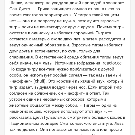
Шенкс, менеджер по уходу за дикой природой в зоопарке
Сан-Диего. — Грива защищает самцов от ран в шею во
время схваток за территорию ». У тигров такой защиты
нет — она им попросту не нужна, потому что взрослые
тигры почти не контактируют друг с другом. Почему тигры
охотятся в одиночку и избегают сородичей Тигрята
остаются с матерью около двух лет, а затем расходятся и
ведут одиночный образ жизни. Взрослые тигры избегают
друг друга и встречаются, по сути, только для
спаривания. В естественной среде обитания тигры ведут
себя иначе, чем львы. Источник изображения: reactor.cc
Но когда тигру всё-таки нужно приблизиться к другой
особи, он использует особый сигнал — так называемый
«чаффинг» (chuff). Это короткий пыхтящий звук, который
тигр издаёт, выдувая воздух через нос. Если второй тигр
согласен на сближение, он «чаффит» в ответ. Так
устроен один из необычных способов, которыми
животные общаются между собой. « Тигры — одни из
немногих кошек, которые используют этот звук », —
рассказала Делл Гульельмо, смотритель больших кошек в
Национальном зоопарке Смитсоновского института. Львы
так не делают. Они полагаются на язык тела или просто
подходят и смотрят, что из этого выйдет. Чем лев