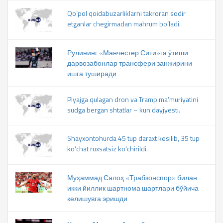
Qo‘pol qoidabuzarliklarni takroran sodir
etganlar chegirmadan mahrum bo‘ladi.
Рулининг «Манчестер Сити»га ўтиши
дарвозабонлар трансфери занжирини
ишга туширади
Plyajga qulagan dron va Tramp ma’muriyatini
sudga bergan shtatlar – kun dayjyesti.
Shayxontohurda 45 tup daraxt kesilib, 35 tup
ko‘chat ruxsatsiz ko‘chirildi.
Муҳаммад Салоҳ «Трабзонспор» билан
икки йиллик шартнома шартлари бўйича
келишувга эришди