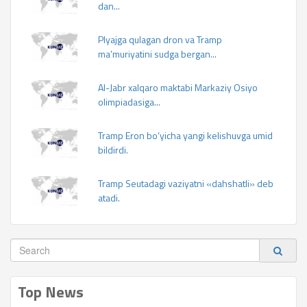
dan...
Plyajga qulagan dron va Tramp
ma’muriyatini sudga bergan...
Al-Jabr xalqaro maktabi Markaziy Osiyo
olimpiadasiga...
Tramp Eron bo‘yicha yangi kelishuvga umid
bildirdi.
Tramp Seutadagi vaziyatni «dahshatli» deb
atadi.
Top News