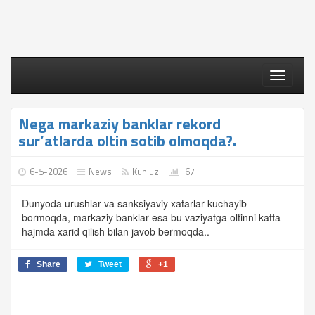
Toggle
navigati
Nega markaziy banklar rekord
sur’atlarda oltin sotib olmoqda?.
6-5-2026
News
Kun.uz
67
Dunyoda urushlar va sanksiyaviy xatarlar kuchayib
bormoqda, markaziy banklar esa bu vaziyatga oltinni katta
hajmda xarid qilish bilan javob bermoqda..
Share
Tweet
+1