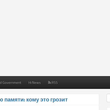
d Government
Hi News
RSS
 памяти: кому это грозит