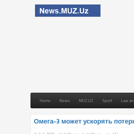
Home
News
MUZ.UZ
Sport
Law an
Омега-3 может ускорять потерю