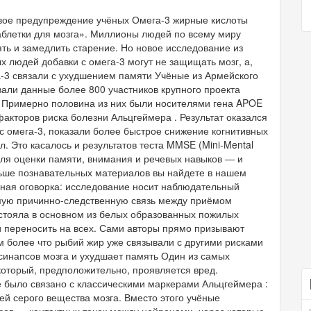
овое предупреждение учёных Омега-3 жирные кислоты
аблетки для мозга». Миллионы людей по всему миру
ть и замедлить старение. Но новое исследование из
ых людей добавки с омега-3 могут не защищать мозг, а,
га-3 связали с ухудшением памяти Учёные из Армейского
али данные более 800 участников крупного проекта
NI). Примерно половина из них были носителями гена APOE
факторов риска болезни Альцгеймера . Результат оказался
 омега-3, показали более быстрое снижение когнитивных
. Это касалось и результатов теста MMSE (Mini-Mental
для оценки памяти, внимания и речевых навыков — и
льше познавательных материалов вы найдете в нашем
жная оговорка: исследование носит наблюдательный
рямую причинно-следственную связь между приёмом
стояла в основном из белых образованных пожилых
и переносить на всех. Сами авторы прямо призывают
 более что рыбий жир уже связывали с другими рисками
 синапсов мозга и ухудшает память Один из самых
оторый, предположительно, проявляется вред.
 было связано с классическими маркерами Альцгеймера :
й серого вещества мозга. Вместо этого учёные
сов — контактных точек между нейронами, через которые