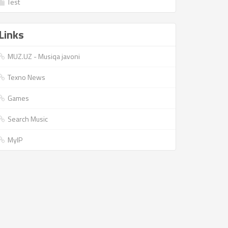
Test
Links
MUZ.UZ - Musiqa javoni
Texno News
Games
Search Music
MyIP