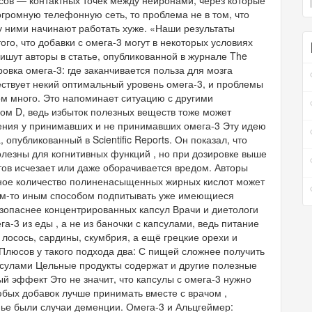
огромную телефонную сеть, то проблема не в том, что
у ними начинают работать хуже. «Наши результаты
го, что добавки с омега-3 могут в некоторых условиях
пишут авторы в статье, опубликованной в журнале The
зировка омега-3: где заканчивается польза для мозга
ествует некий оптимальный уровень омега-3, и проблемы
ом много. Это напоминает ситуацию с другими
ом D, ведь избыток полезных веществ тоже может
жения у принимавших и не принимавших омега-3 Эту идею
опубликованный в Scientific Reports. Он показал, что
олезны для когнитивных функций , но при дозировке выше
тов исчезает или даже оборачивается вредом. Авторы
чное количество полиненасыщенных жирных кислот может
ким-то иным способом подпитывать уже имеющиеся
езопаснее концентрированных капсул Врачи и диетологи
а-3 из еды , а не из баночки с капсулами, ведь питание
 лосось, сардины, скумбрия, а ещё грецкие орехи и
Плюсов у такого подхода два: С пищей сложнее получить
псулами Цельные продукты содержат и другие полезные
й эффект Это не значит, что капсулы с омега-3 нужно
бых добавок лучше принимать вместе с врачом ,
мье были случаи деменции. Омега-3 и Альцгеймер: