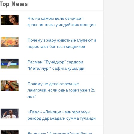
Top News
Что на самом деле означает
красная точка у индийских женщин
Почему в жару животные глупеют и
перестают бояться хищников
Расман: "Бунёдкор" сардори
"Металлург" сафига қўшилди
Почему не делают вечные
лампочки, если одна горит уже 125
лет?
«Реал» «Лейпциг» вингери учун
рекорд даражадаги сумма тўлайди
Винисиус "Инстаграм"даги барча