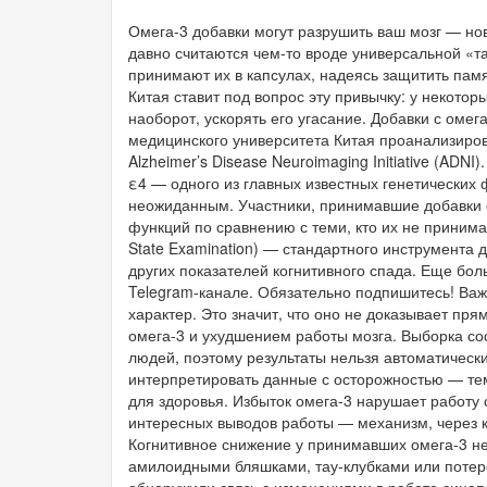
Омега-3 добавки могут разрушить ваш мозг — н
давно считаются чем-то вроде универсальной «т
принимают их в капсулах, надеясь защитить памя
Китая ставит под вопрос эту привычку: у некотор
наоборот, ускорять его угасание. Добавки с оме
медицинского университета Китая проанализиров
Alzheimer’s Disease Neuroimaging Initiative (AD
ε4 — одного из главных известных генетических 
неожиданным. Участники, принимавшие добавки с
функций по сравнению с теми, кто их не принимал
State Examination) — стандартного инструмента 
других показателей когнитивного спада. Еще бо
Telegram-канале. Обязательно подпишитесь! Ва
характер. Это значит, что оно не доказывает п
омега-3 и ухудшением работы мозга. Выборка со
людей, поэтому результаты нельзя автоматическ
интерпретировать данные с осторожностью — тем
для здоровья. Избыток омега-3 нарушает работу
интересных выводов работы — механизм, через к
Когнитивное снижение у принимавших омега-3 не
амилоидными бляшками, тау-клубками или потере
обнаружили связь с изменениями в работе синап