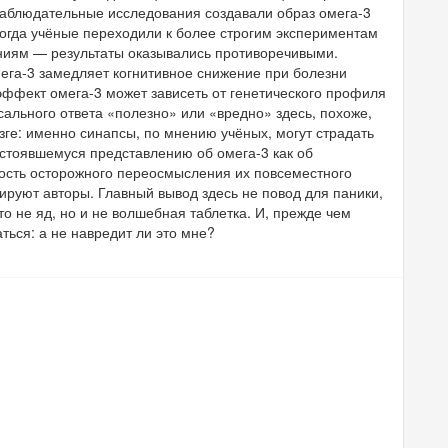
наблюдательные исследования создавали образ омега-3
когда учёные переходили к более строгим экспериментам
иям — результаты оказывались противоречивыми.
мега-3 замедляет когнитивное снижение при болезни
эффект омега-3 может зависеть от генетического профиля
сального ответа «полезно» или «вредно» здесь, похоже,
зге: именно синапсы, по мнению учёных, могут страдать
устоявшемуся представлению об омега-3 как об
ость осторожного переосмысления их повсеместного
руют авторы. Главный вывод здесь не повод для паники,
о не яд, но и не волшебная таблетка. И, прежде чем
аться: а не навредит ли это мне?