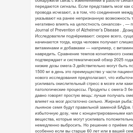
передаются сигналы. Если представить мозг как 
провода исчезают, а в том, что соединения межд
указывают на ранее непризнанную возможность то
негативно влиять на целостность синапсов» , — 
Journal of Prevention of Alzheimer’s Disease . До
Исследователи подчёркивают: скорее всего, сущ
начинаются тогда, когда человек получает слишк
витаминами и добавками — например, с витамин
навредить. Сравнение темпов когнитивного сни
подтверждает и систематический обзор 2025 года, 
низкие дозы омега-3 действительно могут быть п
1500 мг в день это преимущество у части пациен
нового исследования предполагают, что избыто
усиливать окислительный стресс в мозге или ка
патологические процессы. Продукты с омега-3 б
давно говорят простую вещь: лучше получать омег
влияет на мозг достаточно сильно. Жирная рыба:
льняное семя будут правильной заменой БАДов. 
избыточную дозу, чем с концентрированными ка
вещества, которые могут усиливать положительны
немедленно выбросить. Но решение о приёме лю
особенно если вы старше 60 лет или в вашей се