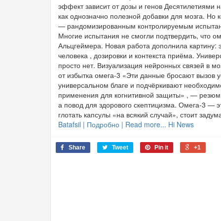
эффект зависит от дозы и генов Десятилетиями 
как однозначно полезной добавки для мозга. Но 
— рандомизированным контролируемым испытан
Многие испытания не смогли подтвердить, что о
Альцгеймера. Новая работа дополнила картину: 
человека , дозировки и контекста приёма. Универ
просто нет. Визуализация нейронных связей в мо
от избытка омега-3 «Эти данные бросают вызов 
универсальном благе и подчёркивают необходим
применения для когнитивной защиты» , — резюми
а повод для здорового скептицизма. Омега-3 — эт
глотать капсулы «на всякий случай», стоит задум
Batafsil | Подробно | Read more... Hi News
Share
Tweet
Pin it
+1