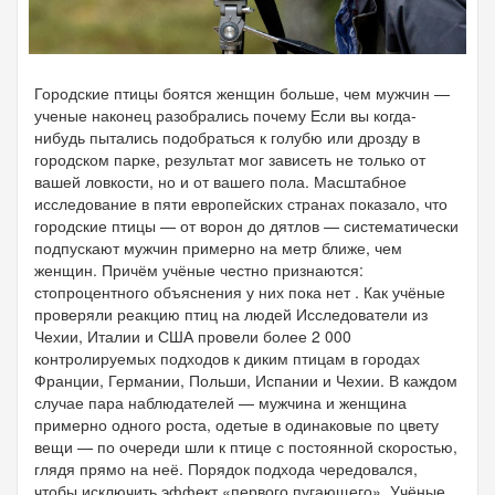
Городские птицы боятся женщин больше, чем мужчин —
ученые наконец разобрались почему Если вы когда-
нибудь пытались подобраться к голубю или дрозду в
городском парке, результат мог зависеть не только от
вашей ловкости, но и от вашего пола. Масштабное
исследование в пяти европейских странах показало, что
городские птицы — от ворон до дятлов — систематически
подпускают мужчин примерно на метр ближе, чем
женщин. Причём учёные честно признаются:
стопроцентного объяснения у них пока нет . Как учёные
проверяли реакцию птиц на людей Исследователи из
Чехии, Италии и США провели более 2 000
контролируемых подходов к диким птицам в городах
Франции, Германии, Польши, Испании и Чехии. В каждом
случае пара наблюдателей — мужчина и женщина
примерно одного роста, одетые в одинаковые по цвету
вещи — по очереди шли к птице с постоянной скоростью,
глядя прямо на неё. Порядок подхода чередовался,
чтобы исключить эффект «первого пугающего». Учёные