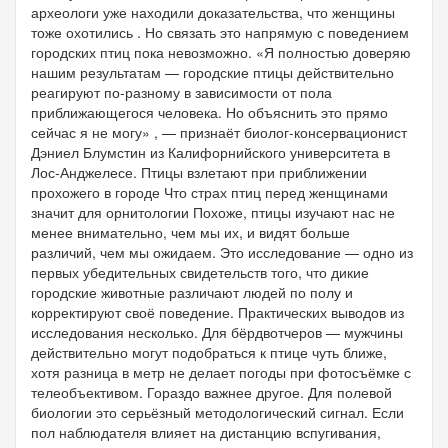
археологи уже находили доказательства, что женщины
тоже охотились . Но связать это напрямую с поведением
городских птиц пока невозможно. «Я полностью доверяю
нашим результатам — городские птицы действительно
реагируют по-разному в зависимости от пола
приближающегося человека. Но объяснить это прямо
сейчас я не могу» , — признаёт биолог-консервационист
Дэниел Блумстин из Калифорнийского университета в
Лос-Анджелесе. Птицы взлетают при приближении
прохожего в городе Что страх птиц перед женщинами
значит для орнитологии Похоже, птицы изучают нас не
менее внимательно, чем мы их, и видят больше
различий, чем мы ожидаем. Это исследование — одно из
первых убедительных свидетельств того, что дикие
городские животные различают людей по полу и
корректируют своё поведение. Практических выводов из
исследования несколько. Для бёрдвотчеров — мужчины
действительно могут подобраться к птице чуть ближе,
хотя разница в метр не делает погоды при фотосъёмке с
телеобъективом. Гораздо важнее другое. Для полевой
биологии это серьёзный методологический сигнал. Если
пол наблюдателя влияет на дистанцию вспугивания,