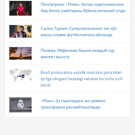
Пеллегрини «Рома» билан шартномасини
бир йилга узайтириш бўйича келишиб олди
Салоҳ Туркия Суперлигасининг энг кўп
маош олувчи футболчисига айланди
Почему Эйфелева башня каждый год
меняет высоту
Bosh prokuratura vazirlik mulozimi pora bilan
qo‘lga olingani haqidagi xabarlar bo‘yicha izoh
berdi.
«Реал» ўз тарихидаги энг қиммат
трансферни расмийлаштирди