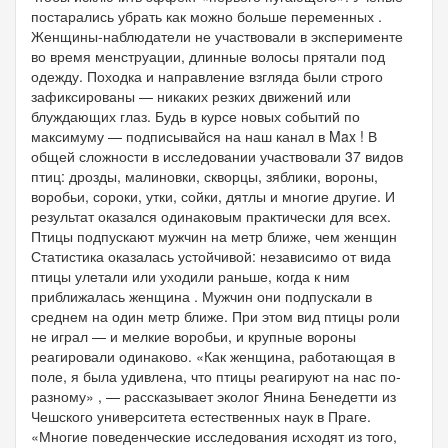
постарались убрать как можно больше переменных .
Женщины-наблюдатели не участвовали в эксперименте
во время менструации, длинные волосы прятали под
одежду. Походка и направление взгляда были строго
зафиксированы — никаких резких движений или
блуждающих глаз. Будь в курсе новых событий по
максимуму — подписывайся на наш канал в Max ! В
общей сложности в исследовании участвовали 37 видов
птиц: дрозды, малиновки, скворцы, зяблики, вороны,
воробьи, сороки, утки, сойки, дятлы и многие другие. И
результат оказался одинаковым практически для всех.
Птицы подпускают мужчин на метр ближе, чем женщин
Статистика оказалась устойчивой: независимо от вида
птицы улетали или уходили раньше, когда к ним
приближалась женщина . Мужчин они подпускали в
среднем на один метр ближе. При этом вид птицы роли
не играл — и мелкие воробьи, и крупные вороны
реагировали одинаково. «Как женщина, работающая в
поле, я была удивлена, что птицы реагируют на нас по-
разному» , — рассказывает эколог Янина Бенедетти из
Чешского университета естественных наук в Праге.
«Многие поведенческие исследования исходят из того,