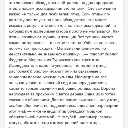
что человек-наблюдатель нейтрален, но для городских
птиц в нашем исследовании это не так» . Это замечание
важно не только для любителей птиц. Если птицы по-
разному реагируют на пол наблюдателя, это может
искажать результаты десятков полевых исследований , в
которых пол экспериментатора просто не учитывался. Как
птицы различают мужчин и женщин Вот тут начинается
самое интересное — и самое честное. Учёные не знают,
почему так происходит. «Мы выявили феномен, но
действительно не знаем его причину» , — говорит биолог
Федерико Морелли из Туринского университета.
Исследователи даже не уверены, что именно птицы
распознают: биологический пол или связанные с
гендером поведенческие сигналы. Несмотря на все
попытки уравнять внешний вид и манеру движения,
какие-то тонкие различия всё равно оставались. Ворона
наблюдает за прохожим с ветки дерева Одна из гипотез
связана с обонянием. Долгое время считалось, что у птиц
слабое обоняние, но недавние исследования опровергли
этот миф — многие виды птиц обладают мощной
обонятельной системой . У голубей, например, запахи
могут работать почти как внутренний навигатор .
Возможно, птицы буквально «чуют» гормональные