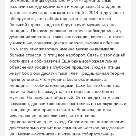
различия между мужчинами и женщинами. Эта идея не
такая экзотическая, как кажется. Ещё в 2014 году учёные
обнаружили , что лабораторные мыши испытывают
больший стресс, когда их берут в руки мужчины, а не
женщины. Похожие реакции на стресс наблюдались и у
домашних животных, таких как лошади , коровы , а также
у животных, содержащихся в неволе, включая обезьян .
Но у всех этих животных именно мужчины вызывали
больше стресса. У птиц всё наоборот. Связь с эволюцией
охотников и собирателей Ещё одна возможная линия
объяснения уходит в глубокое прошлое. Люди и птицы
живут бок о бок десятки тысяч лет. Традиционная теория
предполагала, что мужчины были охотниками, а
женщины — собирательницами. Если бы это было так,
логично было бы ожидать, что птицы сильнее боятся
мужчин. Но результат обратный. Это наводит на мысль:
возможно, древние женщины охотились на мелкую дичь и
птиц чаще, чем принято считать. Впрочем, авторы
исследования подчёркивают, что это лишь
предположение, а не вывод. Современная антропология
действительно ставит под сомнение жёсткое разделение
на «мужчин-охотников» и «женщин-собирательниц»: