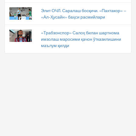
Элит ОЧЛ. Саралаш босқичи. «Пахтакор» –
«Ал-Ҳусайн» баҳси расмийлари
«Трабзонспор» Салоҳ билан шартнома
имзолаш маросими қачон ўтказилишини
маълум қилди