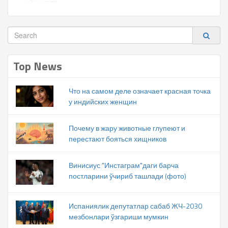
Top News
Что на самом деле означает красная точка
у индийских женщин
Почему в жару животные глупеют и
перестают бояться хищников
Винисиус "Инстаграм"даги барча
постларини ўчириб ташлади (фото)
Испаниялик депутатлар сабаб ЖЧ-2030
мезбонлари ўзгариши мумкин