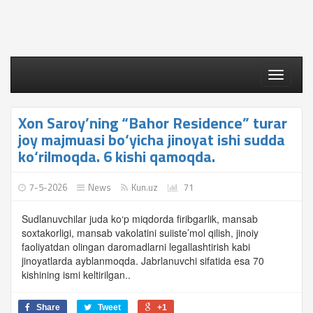
Toggle
navigati
Xon Saroy’ning “Bahor Residence” turar
joy majmuasi bo‘yicha jinoyat ishi sudda
ko‘rilmoqda. 6 kishi qamoqda.
7-5-2026
News
Kun.uz
71
Sudlanuvchilar juda ko‘p miqdorda firibgarlik, mansab
soxtakorligi, mansab vakolatini suiiste’mol qilish, jinoiy
faoliyatdan olingan daromadlarni legallashtirish kabi
jinoyatlarda ayblanmoqda. Jabrlanuvchi sifatida esa 70
kishining ismi keltirilgan..
Share
Tweet
+1