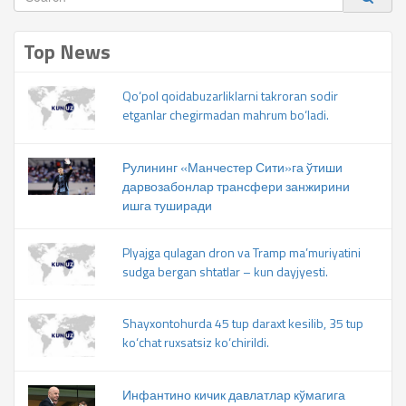
Top News
Qo‘pol qoidabuzarliklarni takroran sodir
etganlar chegirmadan mahrum bo‘ladi.
Рулининг «Манчестер Сити»га ўтиши
дарвозабонлар трансфери занжирини
ишга туширади
Plyajga qulagan dron va Tramp ma’muriyatini
sudga bergan shtatlar – kun dayjyesti.
Shayxontohurda 45 tup daraxt kesilib, 35 tup
ko‘chat ruxsatsiz ko‘chirildi.
Инфантино кичик давлатлар кўмагига