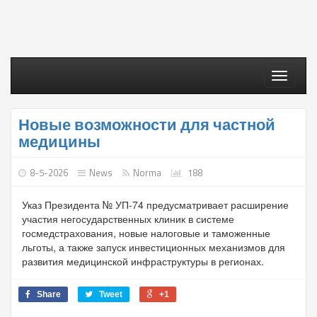
Toggle
navigati
Новые возможности для частной
медицины
8-5-2026
News
Norma
188
Указ Президента № УП-74 предусматривает расширение
участия негосударственных клиник в системе
госмедстрахования, новые налоговые и таможенные
льготы, а также запуск инвестиционных механизмов для
развития медицинской инфраструктуры в регионах.
Share
Tweet
+1