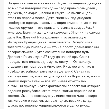
Но дело не только в названии. Кодекс поведения джедаев
во многом повторяет бусидо — свод правил самураев ,
где честь, самодисциплина и служение высшей цели
стоят на первом месте. Даже внешний вид джедаев —
свободные одежды, напоминающие кимоно, и мечи как
главное оружие — это прямая отсылка к самурайской
культуре. Были ли женщины-самураи в Японии на самом
деле Как Древний Рим вдохновил Галактическую
Империю Превращение Галактической Республики в
тоталитарную Империю — это не просто драматический
поворот сюжета. Лукас сознательно повторил путь
Древнего Рима , где в 27 году до нашей эры Сенат
передал всю власть одному человеку — Октавиану,
ставшему императором Августом. Римское влияние в
«Звёздных войнах» заметно и в деталях: Сенат как
институт власти, архитектура зданий на Корусанте, тоги и
мантии персонажей — всё это имеет отчётливый
античный привкус. Лукас фактически пересказал историю
падения республиканского строя, только перенёс её в
космос. Именно поэтому эту линию можно читать шире —
как историю о том, как умирают цивилизации , когда
власть постепенно концентрируется в одних руках.