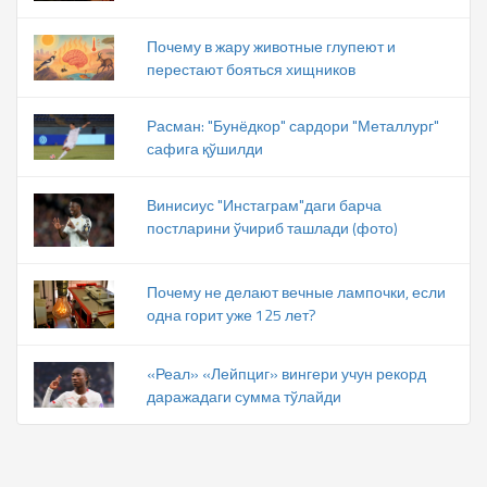
Почему в жару животные глупеют и
перестают бояться хищников
Расман: "Бунёдкор" сардори "Металлург"
сафига қўшилди
Винисиус "Инстаграм"даги барча
постларини ўчириб ташлади (фото)
Почему не делают вечные лампочки, если
одна горит уже 125 лет?
«Реал» «Лейпциг» вингери учун рекорд
даражадаги сумма тўлайди