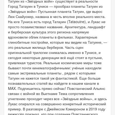
Татуин из «Звёздных войн» существует в реальности
Город Татауин в Тунисе — прообраз планеты Татуин из
«Звёздных войн» Пустынная планета Татуин, где вырос
Люк Скайуокер, названа в честь вполне реального места.
На юге Туниса есть город Татауин (Tataouine), и Лукас не
просто позаимствовал название. Архитектура, ландшафт
и берберская культура этого региона напрямую
вдохновили облик планеты в фильмах. Характерные
глинобитные постройки, которые мы видим на Татуине, —
это реальные жилища берберов. Часть сцен
оригинальной трилогии снималась именно в Тунисе, и
сегодня некоторые декорации всё ещё стоят в пустыне,
привлекая туристов. Реальные космические миры тоже
бывают почти кинематографичными: учёные находили
самые экстремальные планеты , рядом с которыми
Татуин не кажется такой уж фантастикой. Еще больше
познавательных статей вы найдете в нашем канале в
MAX. Подпишитесь прямо сейчас! Повстанческий Альянс
связан с войной во Вьетнаме Тема сопротивления
угнетению проходит через все «Звёздные войны», и здесь
Лукас опирался на совершенно конкретный исторический
пример. В разговоре с Джеймсом Кэмероном в 2019 году
режиссёр признал, что при создании Повстанческого