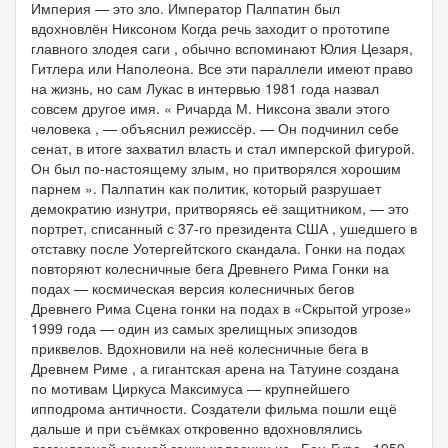
Империя — это зло. Император Палпатин был
вдохновлён Никсоном Когда речь заходит о прототипе
главного злодея саги , обычно вспоминают Юлия Цезаря,
Гитлера или Наполеона. Все эти параллели имеют право
на жизнь, но сам Лукас в интервью 1981 года назвал
совсем другое имя. « Ричарда М. Никсона звали этого
человека , — объяснил режиссёр. — Он подчинил себе
сенат, в итоге захватил власть и стал имперской фигурой.
Он был по-настоящему злым, но притворялся хорошим
парнем ». Палпатин как политик, который разрушает
демократию изнутри, притворяясь её защитником, — это
портрет, списанный с 37-го президента США , ушедшего в
отставку после Уотергейтского скандала. Гонки на подах
повторяют колесничные бега Древнего Рима Гонки на
подах — космическая версия колесничных бегов
Древнего Рима Сцена гонки на подах в «Скрытой угрозе»
1999 года — один из самых зрелищных эпизодов
приквелов. Вдохновили на неё колесничные бега в
Древнем Риме , а гигантская арена на Татуине создана
по мотивам Циркуса Максимуса — крупнейшего
ипподрома античности. Создатели фильма пошли ещё
дальше и при съёмках откровенно вдохновлялись