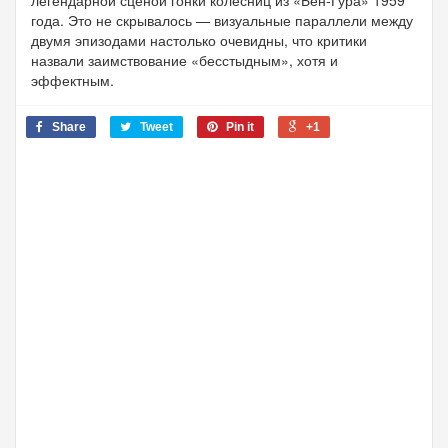
легендарной сценой гонки колесниц из «Бен-Гура» 1959
года. Это не скрывалось — визуальные параллели между
двумя эпизодами настолько очевидны, что критики
назвали заимствование «бесстыдным», хотя и
эффектным.
Share
Tweet
Pin it
+1