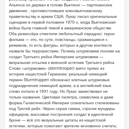
Альянса он держал в голове Вьетконг — партизанское
движение , противостоявшее южновьетнамскому
правительству и армии США. Лукас писал оригинальные
сценарии в первой половине 1970-х, когда Вьетнамская
война была главной темой в американском обществе.
Оба режиссёра отметили любопытный парадокс: герои
фильма — это, по сути, повстанцы, сражающиеся с
режимом, то есть фигуры, которых в другом контексте
назвали бы террористами. Почему штурмовики похожи на
солдат Третьего рейха Имперские штурмовики —
визуальная отсылка к военной эстетике Третьего рейха
Слово «штурмовик» (stormtrooper) взято прямо из
истории нацистской Германии: реальный немецкий
термин Sturmtruppen обозначал элитные штурмовые
подразделения немецкой армии, а в английский язык
слово попало в 1931 году. Но Лукас заимствовал не
только название. Цветовая палитра, символика и даже
форма Галактической Империи сознательно стилизованы
под Третий рейх. Чёрно-серая гамма, строгие мундиры
офицеров, массовые построения солдат в идентичной
броне — всё это визуальные цитаты из нацистской
эстетики, которые помогают зрителю мгновенно считать: