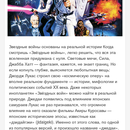
Звездные войны основаны на реальной истории Когда
смотришь «Звёздные войны», легко решить, что вся эта
вселенная придумана с нуля. Световые мечи, Сила,
Джабба Хатт — фантазия, кажется, не знает границ. Но
если копнуть глубже, выясняется любопытная вещь:
Джордж Лукас строил свою «космическую оперу» на
вполне реальном фундаменте — истории, мифологии и
политических событий XX века. Даже некоторых
инопланетян «Звёздных войн» можно найти в реальной
природе. Джедаи появились под влиянием японских
самураев Лукас не раз признавался, что огромное
влияние на него оказали фильмы Акиры Куросавы —
японские исторические эпосы, известные как
«дзидайгэки» (jidaigeki). Именно от этого слова, по одной
из популярных версий, и произошло название «джедаи».