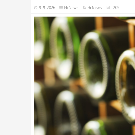
9-5-2026
Hi News
Hi News
209