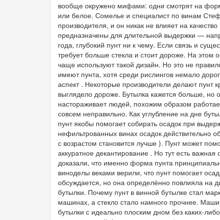
вообще окружено мифами: одни смотрят на форму
или белое. Сомелье и специалист по винам Стеф
производителя, и он никак не влияет на качество
предназначены для длительной выдержки — напри
года, глубокий пунт ни к чему. Если связь и суще
требует больше стекла и стоит дороже. На этом
чаще используют такой дизайн. Но это не прави
имеют пунта, хотя среди рислингов немало доро
аспект . Некоторые производители делают пунт 
выглядело дороже. Бутылка кажется больше, но о
настораживает людей, похожим образом работае
совсем неправильно. Как углубление на дне бут
пунт якобы помогает собирать осадок при выдерж
нефильтрованных винах осадок действительно обр
с возрастом становится лучше ). Пунт может помо
аккуратное декантирование . Но тут есть важная
доказали, что именно форма пунта принципиальн
виноделы веками верили, что пунт помогает осад
обсуждается, но она определённо повлияла на ди
бутылки. Почему пунт в винной бутылке стал ма
машинах, а стекло стало намного прочнее. Маши
бутылки с идеально плоским дном без каких-либо