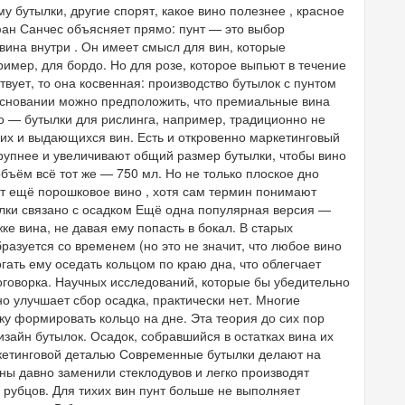
 бутылки, другие спорят, какое вино полезнее , красное
ан Санчес объясняет прямо: пунт — это выбор
 вина внутри . Он имеет смысл для вин, которые
мер, для бордо. Но для розе, которое выпьют в течение
ствует, то она косвенная: производство бутылок с пунтом
 основании можно предположить, что премиальные вина
ло — бутылки для рислинга, например, традиционно не
гих и выдающихся вин. Есть и откровенно маркетинговый
крупнее и увеличивают общий размер бутылки, чтобы вино
бъём всё тот же — 750 мл. Но не только плоское дно
т ещё порошковое вино , хотя сам термин понимают
ылки связано с осадком Ещё одна популярная версия —
ке вина, не давая ему попасть в бокал. В старых
азуется со временем (но это не значит, что любое вино
гать ему оседать кольцом по краю дна, что облегчает
 оговорка. Научных исследований, которые бы убедительно
о улучшает сбор осадка, практически нет. Многие
ку формировать кольцо на дне. Эта теория до сих пор
зайн бутылок. Осадок, собравшийся в остатках вина их
ркетинговой деталью Современные бутылки делают на
ны давно заменили стеклодувов и легко производят
 рубцов. Для тихих вин пунт больше не выполняет