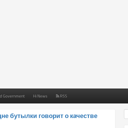
d Government
Hi News
RSS
дне бутылки говорит о качестве