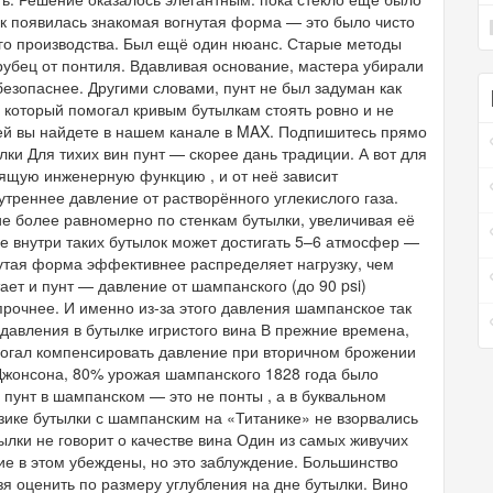
ак появилась знакомая вогнутая форма — это было чисто
го производства. Был ещё один нюанс. Старые методы
рубец от понтиля. Вдавливая основание, мастера убирали
езопаснее. Другими словами, пунт не был задуман как
который помогал кривым бутылкам стоять ровно и не
ей вы найдете в нашем канале в MAX. Подпишитесь прямо
лки Для тихих вин пунт — скорее дань традиции. А вот для
оящую инженерную функцию , и от неё зависит
утреннее давление от растворённого углекислого газа.
ие более равномерно по стенкам бутылки, увеличивая её
ие внутри таких бутылок может достигать 5–6 атмосфер —
нутая форма эффективнее распределяет нагрузку, чем
ает и пунт — давление от шампанского (до 90 psi)
прочнее. И именно из-за этого давления шампанское так
давления в бутылке игристого вина В прежние времена,
могал компенсировать давление при вторичном брожении
Джонсона, 80% урожая шампанского 1828 года было
й пунт в шампанском — это не понты , а в буквальном
зике бутылки с шампанским на «Титанике» не взорвались
ылки не говорит о качестве вина Один из самых живучих
ие в этом убеждены, но это заблуждение. Большинство
ьзя оценить по размеру углубления на дне бутылки. Вино