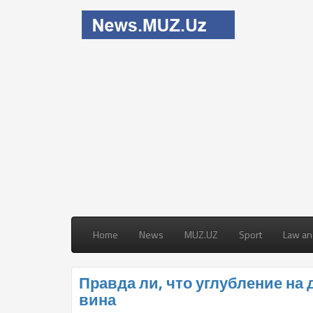
Home
News
MUZ.UZ
Sport
Law an
Правда ли, что углубление на 
вина