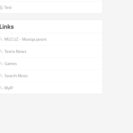
Test
Links
MUZ.UZ - Musiqa javoni
Texno News
Games
Search Music
MyIP