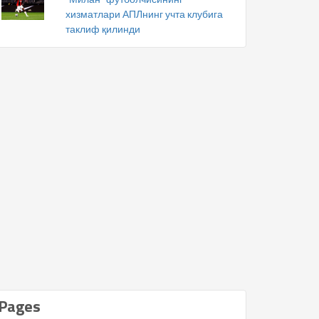
хизматлари АПЛнинг учта клубига
таклиф қилинди
Pages