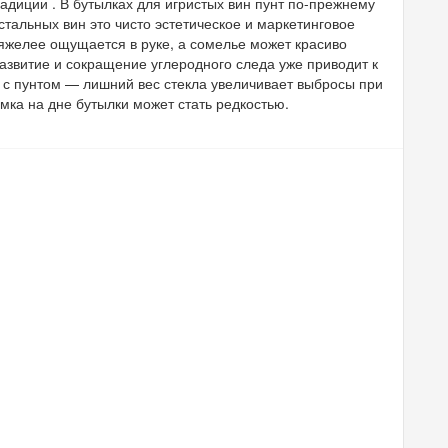
адиции . В бутылках для игристых вин пунт по-прежнему
стальных вин это чисто эстетическое и маркетинговое
тяжелее ощущается в руке, а сомелье может красиво
развитие и сокращение углеродного следа уже приводит к
и с пунтом — лишний вес стекла увеличивает выбросы при
мка на дне бутылки может стать редкостью.