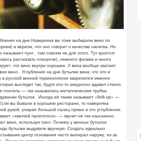
бления на дне Наверняка вы тоже выбирали вино по
иев) и верили, что оно говорит о качестве напитка. Но
 называют пунт , там совсем не для этого. Тут кроется
араюсь рассказать покороче), немного физики и много
тирует, что вино внутри хорошее. У вина вообще хватает
ое вино . Углубление на дне бутылки вина: что это и
но в русской винной терминологии закрепился именно
торая выглядит так, будто кто-то аккуратно вдавил стекло
ли понтиль — так называлась металлическая трубка,
увании бутылок . Иногда её также называют «kick-up» —
 Если вы бывали в хорошем ресторане, то наверняка
ой рукой, упирая большой палец прямо в это углубление.
вают «хваткой проктолога» — звучит не так изысканно,
ают вино, используя пант. Почему у винных бутылок
когда бутылки выдували вручную. Создать идеально
стывании центр основания часто выпирал наружу, из-за
ять. Решение оказалось элегантным: пока стекло ещё было