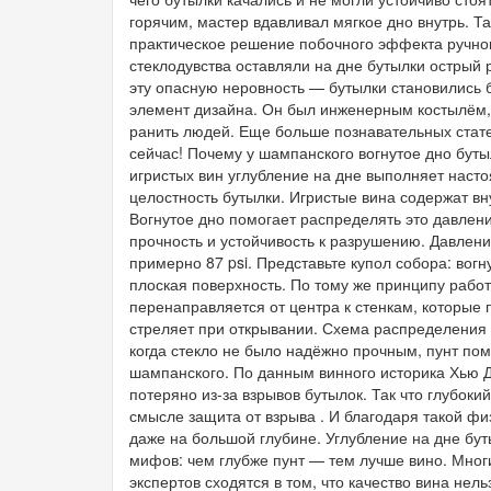
горячим, мастер вдавливал мягкое дно внутрь. Т
практическое решение побочного эффекта ручно
стеклодувства оставляли на дне бутылки острый 
эту опасную неровность — бутылки становились б
элемент дизайна. Он был инженерным костылём, 
ранить людей. Еще больше познавательных стат
сейчас! Почему у шампанского вогнутое дно буты
игристых вин углубление на дне выполняет наст
целостность бутылки. Игристые вина содержат вн
Вогнутое дно помогает распределять это давлен
прочность и устойчивость к разрушению. Давлен
примерно 87 psi. Представьте купол собора: вог
плоская поверхность. По тому же принципу работ
перенаправляется от центра к стенкам, которые 
стреляет при открывании. Схема распределения 
когда стекло не было надёжно прочным, пунт по
шампанского. По данным винного историка Хью 
потеряно из-за взрывов бутылок. Так что глубоки
смысле защита от взрыва . И благодаря такой фи
даже на большой глубине. Углубление на дне бут
мифов: чем глубже пунт — тем лучше вино. Мног
экспертов сходятся в том, что качество вина нел