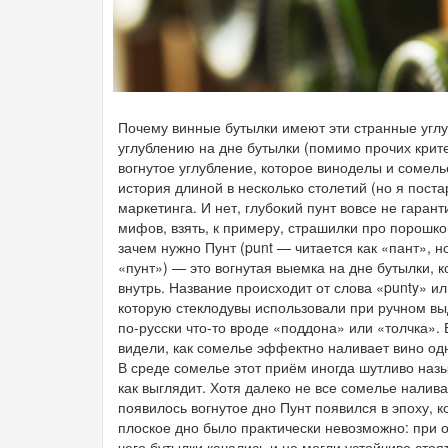
Почему винные бутылки имеют эти странные углу
углублению на дне бутылки (помимо прочих критер
вогнутое углубление, которое виноделы и сомелье
история длиной в несколько столетий (но я пост
маркетинга. И нет, глубокий пунт вовсе не гаран
мифов, взять, к примеру, страшилки про порошков
зачем нужно Пунт (punt — читается как «пант», 
«пунт») — это вогнутая выемка на дне бутылки, ко
внутрь. Название происходит от слова «punty» и
которую стеклодувы использовали при ручном выд
по-русски что-то вроде «поддона» или «толчка».
видели, как сомелье эффектно наливает вино одн
В среде сомелье этот приём иногда шутливо назы
как выглядит. Хотя далеко не все сомелье налив
появилось вогнутое дно Пунт появился в эпоху, 
плоское дно было практически невозможно: при о
чего бутылки качались и не могли устойчиво сто