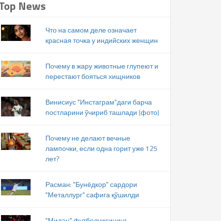
Top News
Что на самом деле означает
красная точка у индийских женщин
Почему в жару животные глупеют и
перестают бояться хищников
Винисиус "Инстаграм"даги барча
постларини ўчириб ташлади (фото)
Почему не делают вечные
лампочки, если одна горит уже 125
лет?
Расман: "Бунёдкор" сардори
"Металлург" сафига қўшилди
"Милан" футболчисининг