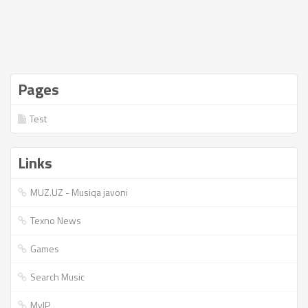
Pages
Test
Links
MUZ.UZ - Musiqa javoni
Texno News
Games
Search Music
MyIP