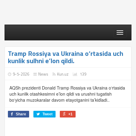
Toggle
navigati
Tramp Rossiya va Ukraina o‘rtasida uch
kunlik sulhni e’lon qildi.
9-5-2026
News
Kun.uz
139
AQSh prezidenti Donald Tramp Rossiya va Ukraina o‘rtasida
uch kunlik otashkesimni e’lon qildi va urushni tugatish
bo‘yicha muzokaralar davom etayotganini ta’kidladi..
Share
Tweet
+1