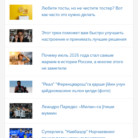
Любите тосты, но не чистите тостер? Вот
как часто это нужно делать
Этот трюк поможет вам быстро улучшить
настроение и принимать лучшие решения
Почему июль 2026 года стал самым
жарким в истории России, а многие этого
не заметили
"Реал" "Ференцварош"га қарши ўйин учун
қайдномасини эълон қилди (фото)
Леандро Паредес «Милан»га ўтиши
мумкин
Суперлига. "Навбаҳор" Норчаевнинг
пенальтидан урган голи эвазига