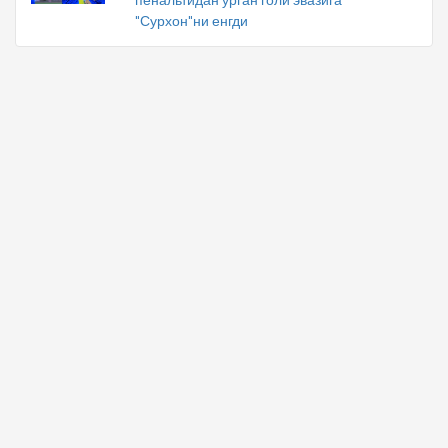
"Сурхон"ни енгди