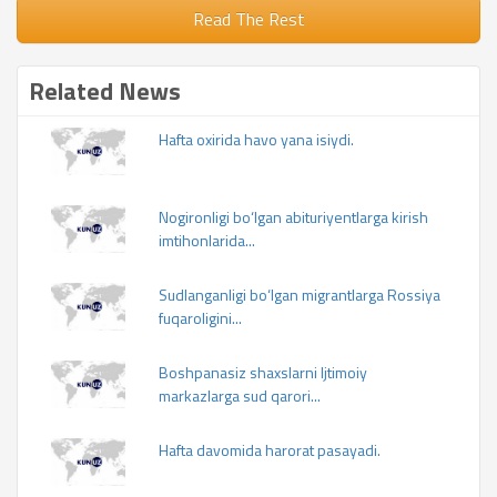
Read The Rest
Related News
Hafta oxirida havo yana isiydi.
Nogironligi bo‘lgan abituriyentlarga kirish
imtihonlarida...
Sudlanganligi bo‘lgan migrantlarga Rossiya
fuqaroligini...
Boshpanasiz shaxslarni Ijtimoiy
markazlarga sud qarori...
Hafta davomida harorat pasayadi.