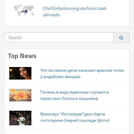
UYeFA Infantinoning iste’fosini talab
qilmoqda.
Top News
Что на самом деле означает красная точка
у индийских женщин
Почему в жару животные глупеют и
перестают бояться хищников
Винисиус "Инстаграм"даги барча
постларини ўчириб ташлади (фото)