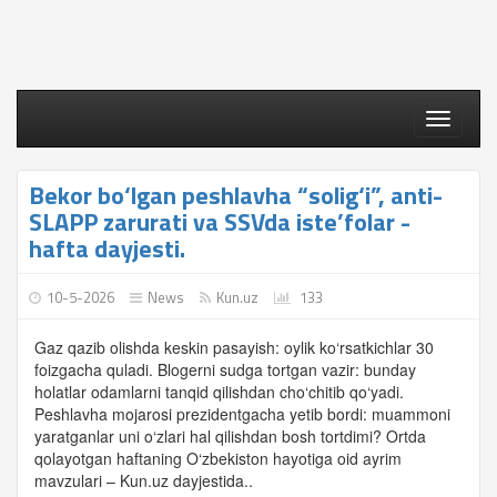
Toggle
navigati
Bekor bo‘lgan peshlavha “solig‘i”, anti-
SLAPP zarurati va SSVda iste’folar -
hafta dayjesti.
10-5-2026
News
Kun.uz
133
Gaz qazib olishda keskin pasayish: oylik ko‘rsatkichlar 30
foizgacha quladi. Blogerni sudga tortgan vazir: bunday
holatlar odamlarni tanqid qilishdan cho‘chitib qo‘yadi.
Peshlavha mojarosi prezidentgacha yetib bordi: muammoni
yaratganlar uni o‘zlari hal qilishdan bosh tortdimi? Ortda
qolayotgan haftaning O‘zbekiston hayotiga oid ayrim
mavzulari – Kun.uz dayjestida..