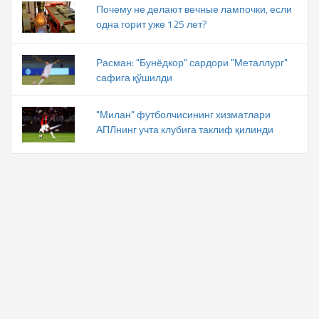
Почему не делают вечные лампочки, если
одна горит уже 125 лет?
Расман: "Бунёдкор" сардори "Металлург"
сафига қўшилди
"Милан" футболчисининг хизматлари
АПЛнинг учта клубига таклиф қилинди