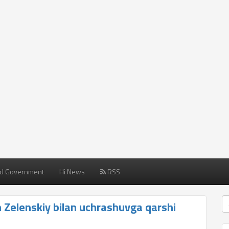
d Government
Hi News
RSS
n Zelenskiy bilan uchrashuvga qarshi