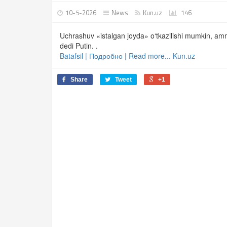
10-5-2026
News
Kun.uz
146
Uchrashuv «istalgan joyda» o‘tkazilishi mumkin, amm
dedi Putin. .
Batafsil | Подробно | Read more... Kun.uz
Share
Tweet
+1