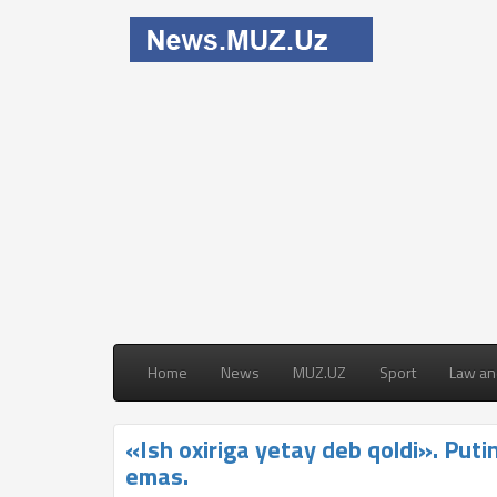
Home
News
MUZ.UZ
Sport
Law an
«Ish oxiriga yetay deb qoldi». Puti
emas.