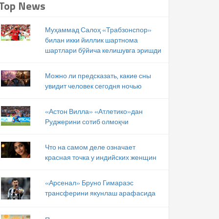
Top News
Муҳаммад Салоҳ «Трабзонспор»
билан икки йиллик шартнома
шартлари бўйича келишувга эришди
Можно ли предсказать, какие сны
увидит человек сегодня ночью
«Астон Вилла» «Атлетико»дан
Руджерини сотиб олмоқчи
Что на самом деле означает
красная точка у индийских женщин
«Арсенал» Бруно Гимараэс
трансферини якунлаш арафасида