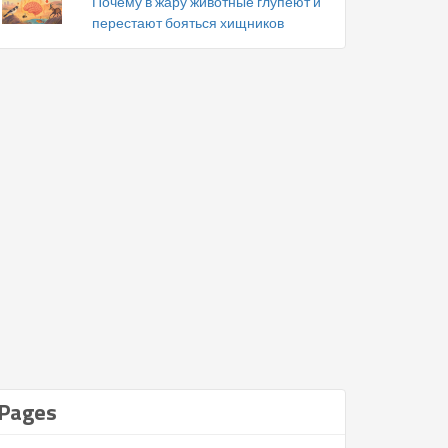
Почему в жару животные глупеют и
перестают бояться хищников
Pages