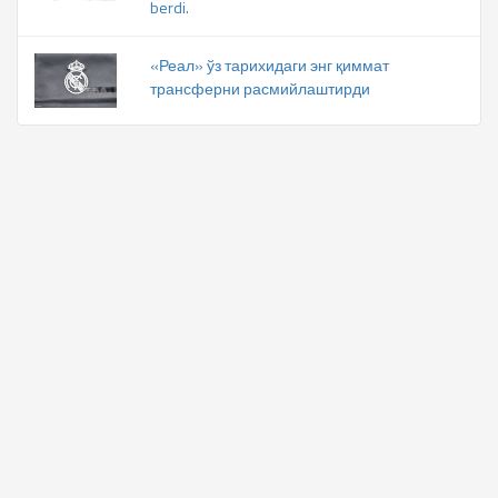
berdi.
«Реал» ўз тарихидаги энг қиммат
трансферни расмийлаштирди