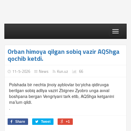
Toggle
navigati
Orban himoya qilgan sobiq vazir AQShga
qochib ketdi.
11-5-2026
News
Kun.uz
66
Polshada bir nechta jinoiy ayblovlar bo‘yicha qidiruvga
berilgan sobiq adliya vaziri Zbignev Zyobro unga avval
boshpana bergan Vengriyani tark etib, AQShga ketganini
ma’lum qildi.
.
Share
Tweet
+1