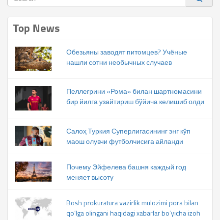
Top News
Обезьяны заводят питомцев? Учёные
нашли сотни необычных случаев
Пеллегрини «Рома» билан шартномасини
бир йилга узайтириш бўйича келишиб олди
Салоҳ Туркия Суперлигасининг энг кўп
маош олувчи футболчисига айланди
Почему Эйфелева башня каждый год
меняет высоту
Bosh prokuratura vazirlik mulozimi pora bilan
qo‘lga olingani haqidagi xabarlar bo‘yicha izoh