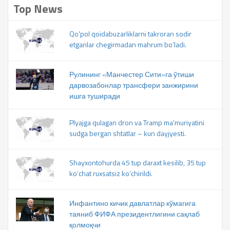
Top News
Qo‘pol qoidabuzarliklarni takroran sodir
etganlar chegirmadan mahrum bo‘ladi.
Рулининг «Манчестер Сити»га ўтиши
дарвозабонлар трансфери занжирини
ишга туширади
Plyajga qulagan dron va Tramp ma’muriyatini
sudga bergan shtatlar – kun dayjyesti.
Shayxontohurda 45 tup daraxt kesilib, 35 tup
ko‘chat ruxsatsiz ko‘chirildi.
Инфантино кичик давлатлар кўмагига
таяниб ФИФА президентлигини сақлаб
қолмоқчи