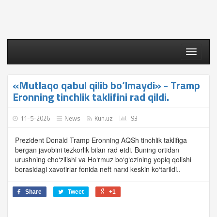
Toggle
navigati
«Mutlaqo qabul qilib bo‘lmaydi» - Tramp
Eronning tinchlik taklifini rad qildi.
11-5-2026
News
Kun.uz
93
Prezident Donald Tramp Eronning AQSh tinchlik taklifiga
bergan javobini tezkorlik bilan rad etdi. Buning ortidan
urushning cho‘zilishi va Ho‘rmuz bo‘g‘ozining yopiq qolishi
borasidagi xavotirlar fonida neft narxi keskin ko‘tarildi..
Share
Tweet
+1