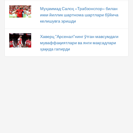
Муҳаммад Салоҳ «Трабзонспор» билан
икки йиллик шартнома шартлари бўйича
келишувга эришди
Хаверц "Арсенал"нинг ўтган мавсумдаги
муваффақиятлари ва янги мақсадлари
ҳақида гапирди