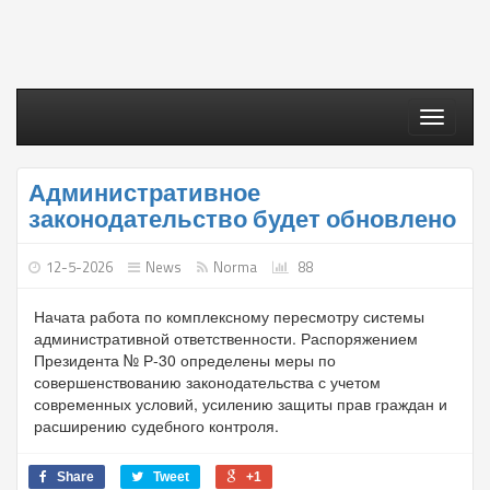
Toggle
navigati
Административное
законодательство будет обновлено
12-5-2026
News
Norma
88
Начата работа по комплексному пересмотру системы
административной ответственности. Распоряжением
Президента № Р-30 определены меры по
совершенствованию законодательства с учетом
современных условий, усилению защиты прав граждан и
расширению судебного контроля.
Share
Tweet
+1