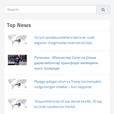
Top News
Qo‘pol qoidabuzarliklarni takroran sodir
etganlar chegirmadan mahrum bo‘ladi.
Рулининг «Манчестер Сити»га ўтиши
дарвозабонлар трансфери занжирини
ишга туширади
Plyajga qulagan dron va Tramp ma’muriyatini
sudga bergan shtatlar – kun dayjyesti.
Shayxontohurda 45 tup daraxt kesilib, 35 tup
ko‘chat ruxsatsiz ko‘chirildi.