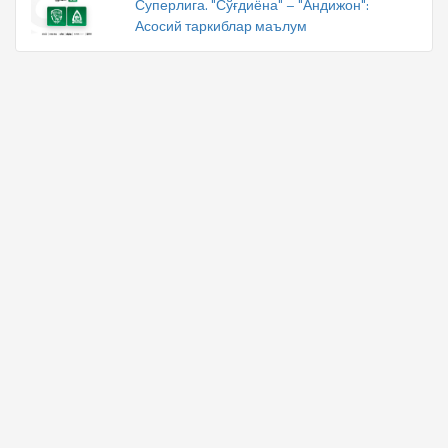
Суперлига. "Сўғдиёна" – "Андижон":
Асосий таркиблар маълум