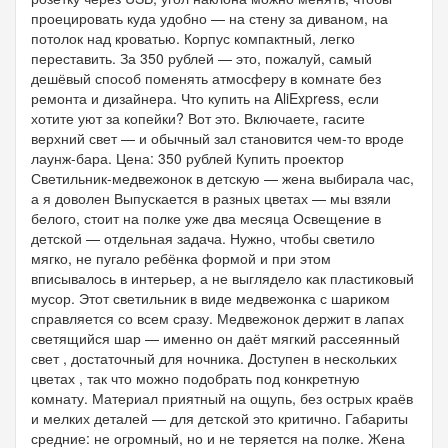
проецировать куда удобно — на стену за диваном, на
потолок над кроватью. Корпус компактный, легко
переставить. За 350 рублей — это, пожалуй, самый
дешёвый способ поменять атмосферу в комнате без
ремонта и дизайнера. Что купить на AliExpress, если
хотите уют за копейки? Вот это. Включаете, гасите
верхний свет — и обычный зал становится чем-то вроде
лаунж-бара. Цена: 350 рублей Купить проектор
Светильник-медвежонок в детскую — жена выбирала час,
а я доволен Выпускается в разных цветах — мы взяли
белого, стоит на полке уже два месяца Освещение в
детской — отдельная задача. Нужно, чтобы светило
мягко, не пугало ребёнка формой и при этом
вписывалось в интерьер, а не выглядело как пластиковый
мусор. Этот светильник в виде медвежонка с шариком
справляется со всем сразу. Медвежонок держит в лапах
светящийся шар — именно он даёт мягкий рассеянный
свет , достаточный для ночника. Доступен в нескольких
цветах , так что можно подобрать под конкретную
комнату. Материал приятный на ощупь, без острых краёв
и мелких деталей — для детской это критично. Габариты
средние: не огромный, но и не теряется на полке. Жена