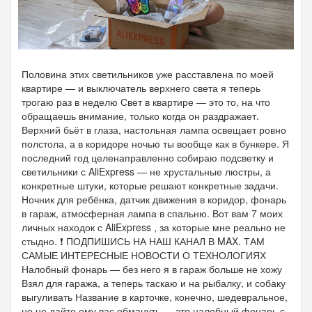
Половина этих светильников уже расставлена по моей
квартире — и выключатель верхнего света я теперь
трогаю раз в неделю Свет в квартире — это то, на что
обращаешь внимание, только когда он раздражает.
Верхний бьёт в глаза, настольная лампа освещает ровно
полстола, а в коридоре ночью ты вообще как в бункере. Я
последний год целенаправленно собираю подсветку и
светильники с AliExpress — не хрустальные люстры, а
конкретные штуки, которые решают конкретные задачи.
Ночник для ребёнка, датчик движения в коридор, фонарь
в гараж, атмосферная лампа в спальню. Вот вам 7 моих
личных находок с AliExpress , за которые мне реально не
стыдно. ❗ ПОДПИШИСЬ НА НАШ КАНАЛ В MAX. ТАМ
САМЫЕ ИНТЕРЕСНЫЕ НОВОСТИ О ТЕХНОЛОГИЯХ
Налобный фонарь — без него я в гараж больше не хожу
Взял для гаража, а теперь таскаю и на рыбалку, и собаку
выгуливать Название в карточке, конечно, шедевральное,
но не дайте ему вас обмануть — это налобный фонарь с