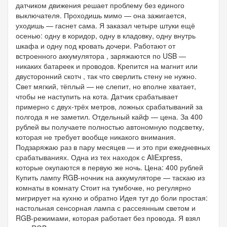
датчиком движения решает проблему без единого
выключателя. Проходишь мимо — она зажигается,
уходишь — гаснет сама. Я заказал четыре штуки ещё
осенью: одну в коридор, одну в кладовку, одну внутрь
шкафа и одну под кровать дочери. Работают от
встроенного аккумулятора , заряжаются по USB —
никаких батареек и проводов. Крепится на магнит или
двусторонний скотч , так что сверлить стену не нужно.
Свет мягкий, тёплый — не слепит, но вполне хватает,
чтобы не наступить на кота. Датчик срабатывает
примерно с двух-трёх метров, ложных срабатываний за
полгода я не заметил. Отдельный кайф — цена. За 400
рублей вы получаете полностью автономную подсветку,
которая не требует вообще никакого внимания.
Подзаряжаю раз в пару месяцев — и это при ежедневных
срабатываниях. Одна из тех находок с AliExpress,
которые окупаются в первую же ночь. Цена: 400 рублей
Купить лампу RGB-ночник на аккумуляторе — таскаю из
комнаты в комнату Стоит на тумбочке, но регулярно
мигрирует на кухню и обратно Идея тут до боли простая:
настольная сенсорная лампа с рассеянным светом и
RGB-режимами, которая работает без провода. Я взял