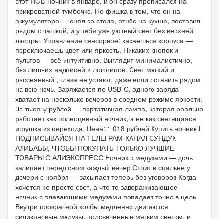
этот RGB-ночник в январе, и он сразу прописался на
прикроватной тумбочке. Но фишка в том, что он на
аккумуляторе — снял со стола, отнёс на кухню, поставил
рядом с чашкой, и у тебя уже уютный свет без верхней
люстры. Управление сенсорное: касаешься корпуса —
переключаешь цвет или яркость. Никаких кнопок и
пультов — всё интуитивно. Выглядит минималистично,
без лишних надписей и логотипов. Свет мягкий и
рассеянный , глаза не устают, даже если оставить рядом
на всю ночь. Заряжается по USB-C, одного заряда
хватает на несколько вечеров в среднем режиме яркости.
За тысячу рублей — портативная лампа, которая реально
работает как полноценный ночник, а не как светящаяся
игрушка из перехода. Цена: 1 018 рублей Купить ночник ❗
ПОДПИСЫВАЙСЯ НА ТЕЛЕГРАМ-КАНАЛ СУНДУК
АЛИБАБЫ, ЧТОБЫ ПОКУПАТЬ ТОЛЬКО ЛУЧШИЕ
ТОВАРЫ С АЛИЭКСПРЕСС Ночник с медузами — дочь
залипает перед сном каждый вечер Стоит в спальне у
дочери с ноября — засыпает теперь без уговоров Когда
хочется не просто свет, а что-то завораживающее —
ночник с плавающими медузами попадает точно в цель.
Внутри прозрачной колбы медленно двигаются
силиконовые медузы, подсвеченные мягким светом, и