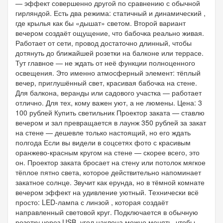
— эффект совершенно другой по сравнению с обычной
гирляндой. Есть два режима: статичный и динамический ,
где крылья как бы «дышат» светом. Второй вариант
вечером создаёт ощущение, что бабочка реально живая.
Работает от сети, провод достаточно длинный, чтобы
дотянуть до ближайшей розетки на балконе или террасе.
Тут главное — не ждать от неё функции полноценного
освещения. Это именно атмосферный элемент: тёплый
вечер, приглушённый свет, красивая бабочка на стене.
Для балкона, веранды или садового участка — работает
отлично. Для тех, кому важен уют, а не люмены. Цена: 3
100 рублей Купить светильник Проектор заката — ставлю
вечером и зал превращается в лаунж 350 рублей за закат
на стене — дешевле только настоящий, но его ждать
полгода Если вы видели в соцсетях фото с красивым
оранжево-красным кругом на стене — скорее всего, это
он. Проектор заката бросает на стену или потолок мягкое
тёплое пятно света, которое действительно напоминает
закатное солнце. Звучит как ерунда, но в тёмной комнате
вечером эффект на удивление уютный. Технически всё
просто: LED-лампа с линзой , которая создаёт
направленный световой круг. Подключается в обычную
розетку через USB, угол наклона можно менять, чтобы