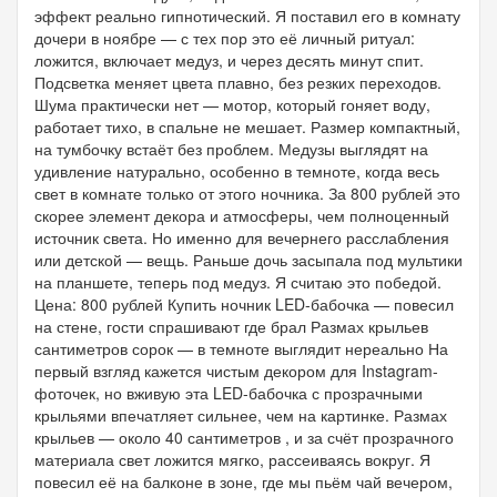
эффект реально гипнотический. Я поставил его в комнату
дочери в ноябре — с тех пор это её личный ритуал:
ложится, включает медуз, и через десять минут спит.
Подсветка меняет цвета плавно, без резких переходов.
Шума практически нет — мотор, который гоняет воду,
работает тихо, в спальне не мешает. Размер компактный,
на тумбочку встаёт без проблем. Медузы выглядят на
удивление натурально, особенно в темноте, когда весь
свет в комнате только от этого ночника. За 800 рублей это
скорее элемент декора и атмосферы, чем полноценный
источник света. Но именно для вечернего расслабления
или детской — вещь. Раньше дочь засыпала под мультики
на планшете, теперь под медуз. Я считаю это победой.
Цена: 800 рублей Купить ночник LED-бабочка — повесил
на стене, гости спрашивают где брал Размах крыльев
сантиметров сорок — в темноте выглядит нереально На
первый взгляд кажется чистым декором для Instagram-
фоточек, но вживую эта LED-бабочка с прозрачными
крыльями впечатляет сильнее, чем на картинке. Размах
крыльев — около 40 сантиметров , и за счёт прозрачного
материала свет ложится мягко, рассеиваясь вокруг. Я
повесил её на балконе в зоне, где мы пьём чай вечером,