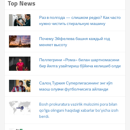
Top News
Раз в полгода — слишком редко? Как часто
нужно чистить стиральную машину
Почему Эйфелева башня каждый год
меняет высоту
Пеллегрини «Рома» билан шартномасини
бир йилга узайтириш бўйича келишиб олди
Салоҳ Туркия Суперлигасининг энг кўп
маош олувчи футболчисига айланди
Bosh prokuratura vazirlik mulozimi pora bilan
qo‘lga olingani haqidagi xabarlar bo‘yicha izoh
berdi.