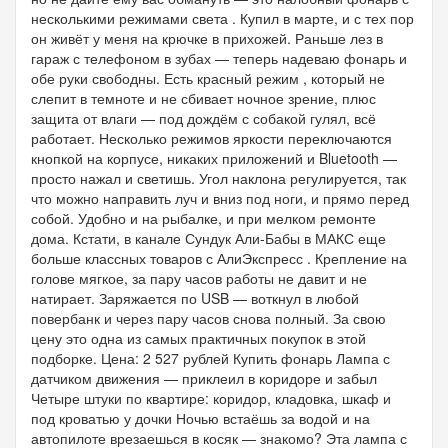
несколькими режимами света . Купил в марте, и с тех пор
он живёт у меня на крючке в прихожей. Раньше лез в
гараж с телефоном в зубах — теперь надеваю фонарь и
обе руки свободны. Есть красный режим , который не
слепит в темноте и не сбивает ночное зрение, плюс
защита от влаги — под дождём с собакой гулял, всё
работает. Несколько режимов яркости переключаются
кнопкой на корпусе, никаких приложений и Bluetooth —
просто нажал и светишь. Угол наклона регулируется, так
что можно направить луч и вниз под ноги, и прямо перед
собой. Удобно и на рыбалке, и при мелком ремонте
дома. Кстати, в канале Сундук Али-Бабы в МАКС еще
больше классных товаров с АлиЭкспресс . Крепление на
голове мягкое, за пару часов работы не давит и не
натирает. Заряжается по USB — воткнул в любой
повербанк и через пару часов снова полный. За свою
цену это одна из самых практичных покупок в этой
подборке. Цена: 2 527 рублей Купить фонарь Лампа с
датчиком движения — приклеил в коридоре и забыл
Четыре штуки по квартире: коридор, кладовка, шкаф и
под кроватью у дочки Ночью встаёшь за водой и на
автопилоте врезаешься в косяк — знакомо? Эта лампа с