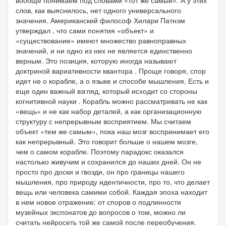
слов, как выяснилось, нет одного универсального
значения. Американский философ Хилари Патнэм
утверждал , что сами понятия «объект» и
«существование» имеют множество равноправных
значений, и ни одно из них не является единственно
верным. Это позиция, которую иногда называют
доктриной вариативности квантора . Проще говоря, спор
идет не о корабле, а о языке и способе мышления. Есть и
еще один важный взгляд, который исходит со стороны
когнитивной науки . Корабль можно рассматривать не как
«вещь» и не как набор деталей, а как организационную
структуру с непрерывным восприятием. Мы считаем
объект «тем же самым», пока наш мозг воспринимает его
как непрерывный. Это говорит больше о нашем мозге,
чем о самом корабле. Поэтому парадокс оказался
настолько живучим и сохранился до наших дней. Он не
просто про доски и гвозди, он про границы нашего
мышления, про природу идентичности, про то, что делает
вещь или человека самими собой. Каждая эпоха находит
в нем новое отражение: от споров о подлинности
музейных экспонатов до вопросов о том, можно ли
считать нейросеть той же самой после переобучения.