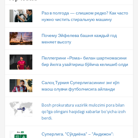
Раз в полгода — слишком редко? Как часто
нужно чистить стиральную машину
Почему Эйфелева башня каждый год
меняет высоту
Пеллегрини «Рома» билан шартномасини
бир йилга узайтириш бўйича келишиб олди
Салоҳ Туркия Суперлигасининг энг кўп
маош олувчи футболчисига айланди
Bosh prokuratura vazirlik mulozimi pora bilan
qo‘lga olingani haqidagi xabarlar bo‘yicha izoh
berdi.
Суперлига. "Сўғдиёна" – "Андижон":