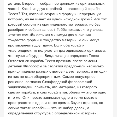
детали. Второе — собранное целиком из оригинальных
частей. Какой из двух кораблей — настоящий корабль
Тесея? Тот, который сохранил форму и непрерывную
историю, но не имеет ни одной исходной доски? Или тот,
который состоит из оригинального материала, но был
разобран и собран заново? Гоббс показал, что у слова
«тот же самый» есть как минимум два значения —
тождество формы и тождество материи. И они могут
противоречить друг другу. Если оба корабля
«настоящие», то получается два одинаковых оригинала,
что звучит абсурдно. Визуализация парадокса Тесея
Остается ли корабль Тесея прежним после замены
деталей Философы за столетия предложили несколько
принципиально разных ответов на этот вопрос, и ни один
из них не стал общепринятым. Самое популярное
решение, согласно Стэнфордской философской
энциклопедии, признать, что материал, из которого
сделан корабль, и сам корабль как объект — это не одно
и то же. Они просто занимают одно и то же место в
пространстве в одно и то же время. Звучит странно, но
логика такая: корабль — это не набор досок , а
определенная структура с определенной историей.