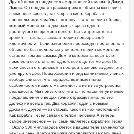
Другой подход предложил американский философ Дэвид
Льюис. Он предлагал рассматривать объекты как серию
временных срезов , как кадры в кино. Корабль в
понедельник и корабль в пятницу — это не один объект,
который меняется, а два разных среза одного
растянутого во времени целого. Есть и третья точка
зрения — так называемая теория непрерывной
идентичности . Если изменения происходят постепенно и
объект не был полностью уничтожен в один момент, он
остается тем же самым. Дом, в котором за десять лет
поменяли все стены по одной, все еще тот же дом. Но
если снести его целиком и построить заново за день, это
уже другой дом. Ноам Хомский и ряд когнитивных ученых
вообще считают, что парадокс возникает из-за
особенностей нашего мышления , а не из-за устройства
реальности. Мы привыкли считать, что наши интуитивные
представления о вещах точно отражают мир, но это
далеко не всегда так. Два корабля: один с новыми
досками, другой — из старых. Какой из них настоящий?
Как корабль Тесея связан с телом человека А теперь
самое интересное — вы сами являетесь кораблем Тесея
. Около 330 миллиардов клеток в вашем теле заменяются
каждый день. Клетки желудка обновляются за пару дней,