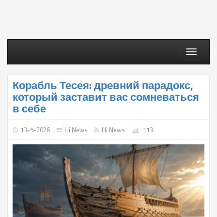
Toggle
navigati
Корабль Тесея: древний парадокс,
который заставит вас сомневаться
в себе
13-5-2026
Hi News
Hi News
113