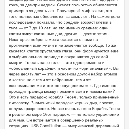
кожа, за две-три недели. Скелет полностью обновляется
примерно за десять лет. Популярный миф гласит, что
тело полностью обновляется за семь лет . На самом деле
исследования показали, что средний возраст клетки в
теле — от 7 до 10 лет, но это именно среднее: одни
клетки живут считанные дни, другие — десятилетия.
Некоторые нейроны мозга остаются с нами на
протяжении всей жизни и не заменяются вообще. То же
касается клеток хрусталика глаза, они формируются еще
в эмбриональном периоде и сохраняются до самой
смерти. То есть наше тело — это одновременно и
«обновленный корабль», и частично «оригинальный». Вы
через десять лет — это в основном другой набор атомов
и клеток, но с теми же нейронами, теми же
воспоминаниями и тем же ощущением «я». Где именно
проходит граница между прежним вами и новым вами?
Это и есть парадокс корабля Тесея , только примененный
к человеку. Знаменитый парадокс черных дыр, похоже,
получил разрешение. Но все очень сложно Корабль Тесея
в реальном мире Этот парадокс — не только упражнение
для ума. Он встречается в совершенно реальных
ситуациях. USS Constitution — американский деревянный