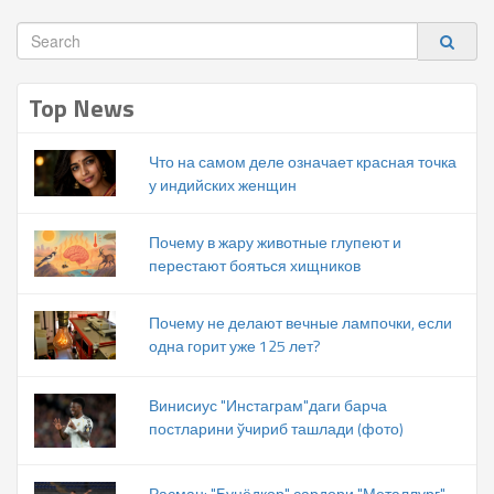
Top News
Что на самом деле означает красная точка
у индийских женщин
Почему в жару животные глупеют и
перестают бояться хищников
Почему не делают вечные лампочки, если
одна горит уже 125 лет?
Винисиус "Инстаграм"даги барча
постларини ўчириб ташлади (фото)
Расман: "Бунёдкор" сардори "Металлург"