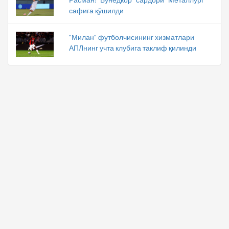
сафига қўшилди
"Милан" футболчисининг хизматлари
АПЛнинг учта клубига таклиф қилинди