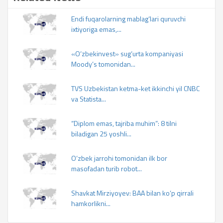
Endi fuqarolarning mablag‘lari quruvchi
ixtiyoriga emas,...
«O‘zbekinvest» sug‘urta kompaniyasi
Moody’s tomonidan...
TVS Uzbekistan ketma-ket ikkinchi yil CNBC
va Statista...
“Diplom emas, tajriba muhim”: 8 tilni
biladigan 25 yoshli...
O‘zbek jarrohi tomonidan ilk bor
masofadan turib robot...
Shavkat Mirziyoyev: BAA bilan ko‘p qirrali
hamkorlikni...