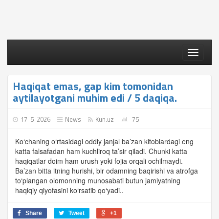
Toggle
navigati
Haqiqat emas, gap kim tomonidan
aytilayotgani muhim edi / 5 daqiqa.
17-5-2026
News
Kun.uz
75
Ko‘chaning o‘rtasidagi oddiy janjal ba’zan kitoblardagi eng
katta falsafadan ham kuchliroq ta’sir qiladi. Chunki katta
haqiqatlar doim ham urush yoki fojia orqali ochilmaydi.
Ba’zan bitta itning hurishi, bir odamning baqirishi va atrofga
to‘plangan olomonning munosabati butun jamiyatning
haqiqiy qiyofasini ko‘rsatib qo‘yadi..
Share
Tweet
+1