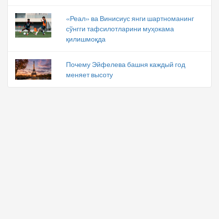
«Реал» ва Винисиус янги шартноманинг
сўнгги тафсилотларини муҳокама
қилишмоқда
Почему Эйфелева башня каждый год
меняет высоту