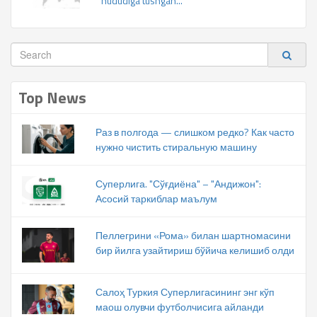
hududiga tushgan...
Top News
Раз в полгода — слишком редко? Как часто
нужно чистить стиральную машину
Суперлига. "Сўғдиёна" – "Андижон":
Асосий таркиблар маълум
Пеллегрини «Рома» билан шартномасини
бир йилга узайтириш бўйича келишиб олди
Салоҳ Туркия Суперлигасининг энг кўп
маош олувчи футболчисига айланди