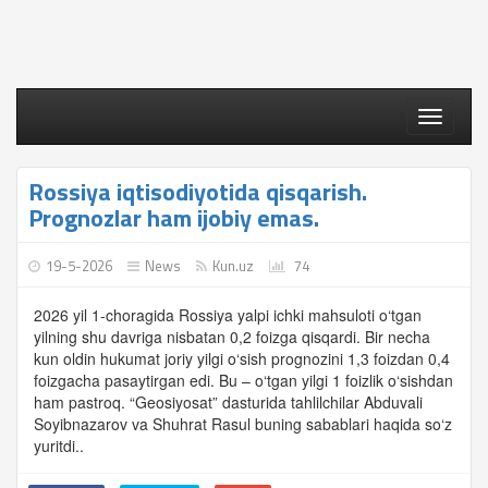
Toggle
navigati
Rossiya iqtisodiyotida qisqarish.
Prognozlar ham ijobiy emas.
19-5-2026
News
Kun.uz
74
2026 yil 1-choragida Rossiya yalpi ichki mahsuloti o‘tgan
yilning shu davriga nisbatan 0,2 foizga qisqardi. Bir necha
kun oldin hukumat joriy yilgi o‘sish prognozini 1,3 foizdan 0,4
foizgacha pasaytirgan edi. Bu – o‘tgan yilgi 1 foizlik o‘sishdan
ham pastroq. “Geosiyosat” dasturida tahlilchilar Abduvali
Soyibnazarov va Shuhrat Rasul buning sabablari haqida so‘z
yuritdi..