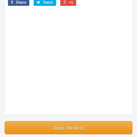
Share
Tweet
+1
Read The Rest