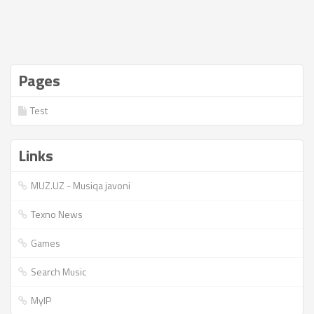
Pages
Test
Links
MUZ.UZ - Musiqa javoni
Texno News
Games
Search Music
MyIP