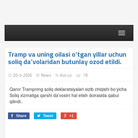
Toggle
navigati
Tramp va uning oilasi o‘tgan yillar uchun
soliq da’volaridan butunlay ozod etildi.
20-5-2026
News
Kun.uz
78
Qaror Trampning soliq deklaratsiyalari sizib chiqishi bo‘yicha
Soliq xizmatiga qarshi da’vosini hal etish doirasida qabul
qilindi..
Share
Tweet
+1