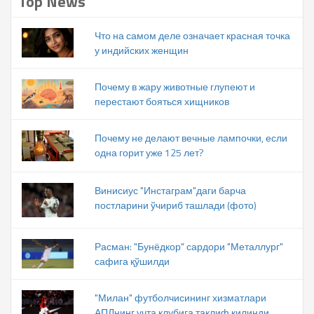
Top News
Что на самом деле означает красная точка
у индийских женщин
Почему в жару животные глупеют и
перестают бояться хищников
Почему не делают вечные лампочки, если
одна горит уже 125 лет?
Винисиус "Инстаграм"даги барча
постларини ўчириб ташлади (фото)
Расман: "Бунёдкор" сардори "Металлург"
сафига қўшилди
"Милан" футболчисининг хизматлари
АПЛнинг учта клубига таклиф қилинди