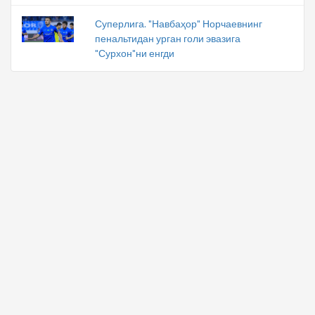
Суперлига. "Навбаҳор" Норчаевнинг
пенальтидан урган голи эвазига
"Сурхон"ни енгди