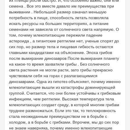
семена . Все это вместе давало им преимущества при
выживании . Небольшой размер означал меньшую
потребность в пище, способность летать позволяла
искать ресурсы на больших территориях, а питание
семенами не зависела от солнечного света напрямую. О
том, почему млекопитающие пережили падение
астероида , а гигантские рептилии нет, ученые спорят до
сих пор, но размер тела и пищевая гибкость остаются
главными кандидатами на объяснение. Эпоха грибов
после вымирание динозавров После вымирания планету
на какое-то время захватили грибы . Без солнечного
света растения не могли расти, зато грибы прекрасно
чувствовали себя на горах с разлагающимися
динозаврами. Одна из гипотез объясняет, почему именно
млекопитающие вышли из катастрофы доминирующей
группой. Считается, что они более устойчивы к грибковым
инфекциям, чем рептилии. Высокая температура тела
млекопитающих создает среду, в которой многим грибам
труднее размножаться. Если это так, то теплокровность
стала неожиданным преимуществом не в борьбе с
холодом, а в борьбе с грибками. Впрочем, мы до сих пор
не знаем наверняка, почему именно млекопитающие