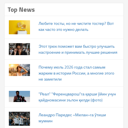
Top News
Любите тосты, но не чистите тостер? Вот
как часто это нужно делать
Этот трюк поможет вам быстро улучшить
настроение и принимать лучшие решения
Почему июль 2026 года стал самым
жарким в истории России, а многие этого
не заметили
"Реал" "Ференцварош"га қарши ўйин учун
қайдномасини эълон қилди (фото)
Леандро Паредес «Милан»га ўтиши
мумкин