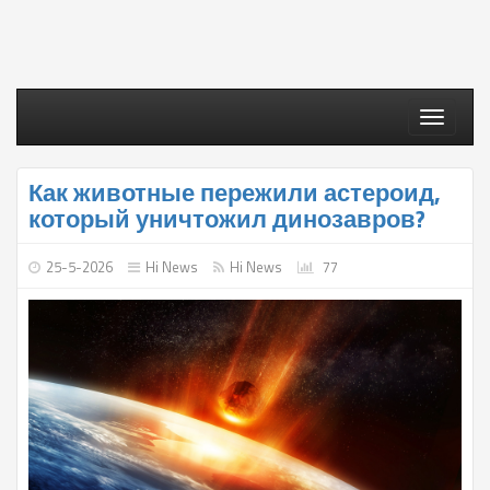
Toggle
navigati
Как животные пережили астероид,
который уничтожил динозавров?
25-5-2026
Hi News
Hi News
77