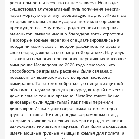
растительность и всех, кто от нее зависел. Но в воде
существовал альтернативный путь получения энергии
через мертвую органику, оседающую на дно . Животные,
которые питались этим мусором, получили серьезное
преимущество . Наутилусы, родственники вымерших
аммонитов, выжили именно благодаря такой стратегии.
Некоторые водные черепахи специализировались на
поедании моллюсков с твердой раковиной, которые в
свою очередь жили за счет мертвой органики. Наутилус
— один из немногих головоногих, переживших массовое
вымирание Исследование 2026 года показало , что
способность разгрызать раковины была связана с
повышенной выживаемостью во время мелового
вымирания. Те, кто мог добраться до пищи в защитной
оболочке, получили доступ к ресурсу, который не иссяк
даже в самые темные времена. Читайте также: Какие
динозавры были ядовитыми? Как птицы пережили
динозавров Из всех динозавров выжила только одна
группа — птицы. Точнее, предки современных птиц ,
которые отличались от своих вымерших родственников
несколькими ключевыми чертами. Они были маленькими,
имели мощные грудные мышцы и крылья для полета, а
их птенцы росли быстро. И, что особенно важно, они ели