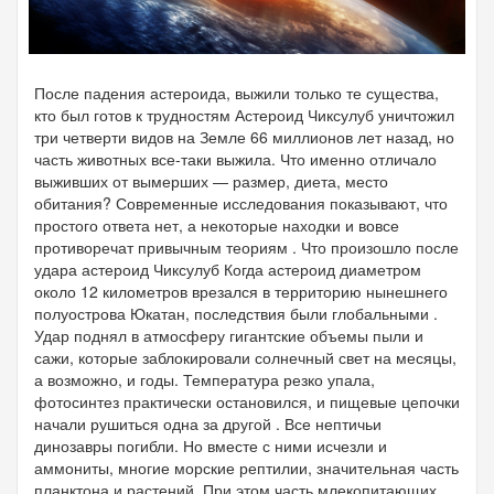
После падения астероида, выжили только те существа,
кто был готов к трудностям Астероид Чиксулуб уничтожил
три четверти видов на Земле 66 миллионов лет назад, но
часть животных все-таки выжила. Что именно отличало
выживших от вымерших — размер, диета, место
обитания? Современные исследования показывают, что
простого ответа нет, а некоторые находки и вовсе
противоречат привычным теориям . Что произошло после
удара астероид Чиксулуб Когда астероид диаметром
около 12 километров врезался в территорию нынешнего
полуострова Юкатан, последствия были глобальными .
Удар поднял в атмосферу гигантские объемы пыли и
сажи, которые заблокировали солнечный свет на месяцы,
а возможно, и годы. Температура резко упала,
фотосинтез практически остановился, и пищевые цепочки
начали рушиться одна за другой . Все нептичьи
динозавры погибли. Но вместе с ними исчезли и
аммониты, многие морские рептилии, значительная часть
планктона и растений. При этом часть млекопитающих,