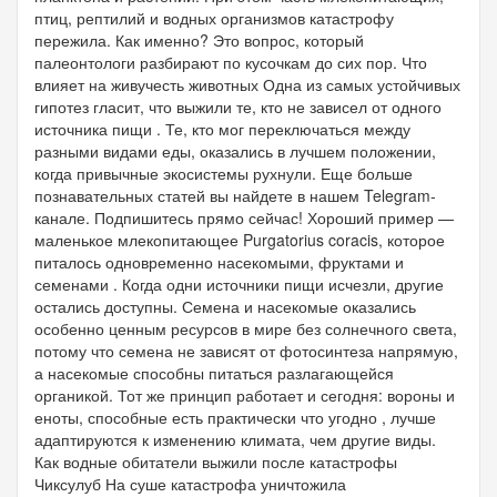
птиц, рептилий и водных организмов катастрофу
пережила. Как именно? Это вопрос, который
палеонтологи разбирают по кусочкам до сих пор. Что
влияет на живучесть животных Одна из самых устойчивых
гипотез гласит, что выжили те, кто не зависел от одного
источника пищи . Те, кто мог переключаться между
разными видами еды, оказались в лучшем положении,
когда привычные экосистемы рухнули. Еще больше
познавательных статей вы найдете в нашем Telegram-
канале. Подпишитесь прямо сейчас! Хороший пример —
маленькое млекопитающее Purgatorius coracis, которое
питалось одновременно насекомыми, фруктами и
семенами . Когда одни источники пищи исчезли, другие
остались доступны. Семена и насекомые оказались
особенно ценным ресурсов в мире без солнечного света,
потому что семена не зависят от фотосинтеза напрямую,
а насекомые способны питаться разлагающейся
органикой. Тот же принцип работает и сегодня: вороны и
еноты, способные есть практически что угодно , лучше
адаптируются к изменению климата, чем другие виды.
Как водные обитатели выжили после катастрофы
Чиксулуб На суше катастрофа уничтожила