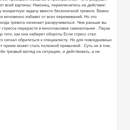
т всей картины; Наконец, переключитесь на действие:
у конкретную задачу вместо бесконечной тревоги. Важно
я мгновенно избавит от всех переживаний. Но это
когда тревога начинает раскручиваться. Чем раньше вы
 стресса перерасти в многочасовое самокопание . Пауза
до того, как она наберет обороты Если стресс стал
о сигнал обратиться к специалисту. Но для повседневных
т прием может стать полезной привычкой . Суть не в том,
ебе трезвый взгляд на ситуацию, и действовать, а не