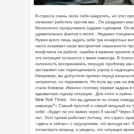
В стрессе очень легко себя накрутить, но этот п
начинает работать против вас . Он раздувает ма
бесконечно прокручивать худшие сценарии. Он в
удивительных фактов о мозге . Недавно специали
Нужно всего лишь задать себе три конкретных в
часто искажает наше восприятие серьезности про
конфликта на работе, ошибки в важном проекте ил
эта ситуация останется с вами навсегда. В психо
склонность воспринимать текущую проблему как
заставляет нас переоценивать угрозу и недооцен
Например, вы допустили промах перед начальств
неприятно, но переживете. Но если вы уже на взв
стали бомжом. Именно поэтому первая задача в 
адекватную оценку ситуации . Для этого и нужны
New York Times . Что вы думаете по этому повод
навсегда?» Самый простой и самый мощный из тре
себя: «Будет ли это важно через 5 часов? Через
нет. Этот прием работает потому, что стресс пр
«здесь и сейчас» с ощущением, что выхода нет. 
посмотреть вперед, и увидеть, что ситуация вр