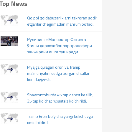
Top News
Qo‘pol qoidabuzarliklarni takroran sodir
etganlar chegirmadan mahrum bo‘ladi.
Рулининг «Манчестер Сити»га
ўтиши дарвозабонлар трансфери
занжирини ишга туширади
Plyajga qulagan dron va Tramp
ma’muriyatini sudga bergan shtatlar –
kun dayjyesti.
Shayxontohurda 45 tup daraxt kesilib,
35 tup ko‘chat ruxsatsiz ko‘chirildi.
Tramp Eron bo‘yicha yangi kelishuvga
umid bildirdi.