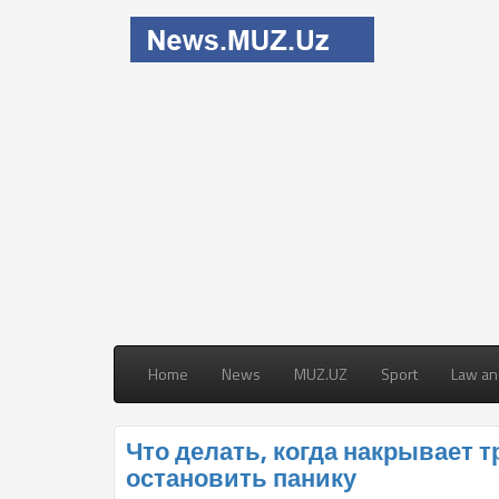
Home
News
MUZ.UZ
Sport
Law an
Что делать, когда накрывает т
остановить панику