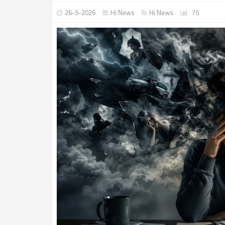
26-5-2026
Hi News
Hi News
75