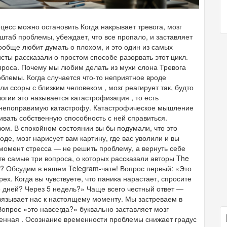
роцесс можно остановить Когда накрывает тревога, мозг
сштаб проблемы, убеждает, что все пропало, и заставляет
ообще любит думать о плохом, и это один из самых
сты рассказали о простом способе разорвать этот цикл.
опроса. Почему мы любим делать из мухи слона Тревога
блемы. Когда случается что-то неприятное вроде
и ссоры с близким человеком , мозг реагирует так, будто
логии это называется катастрофизация , то есть
 непоправимую катастрофу. Катастрофическое мышление
ивать собственную способность с ней справиться.
ом. В спокойном состоянии вы бы подумали, что это
оде, мозг нарисует вам картину, где вас уволили и вы
момент стресса — не решить проблему, а вернуть себе
 те самые три вопроса, о которых рассказали авторы The
у? Обсудим в нашем Telegram-чате! Вопрос первый: «Это
х. Когда вы чувствуете, что паника нарастает, спросите
 5 дней? Через 5 недель?» Чаще всего честный ответ —
ивязывает нас к настоящему моменту. Мы застреваем в
Вопрос «это навсегда?» буквально заставляет мозг
еменная . Осознание временности проблемы снижает градус