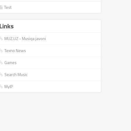
Test
Links
MUZ.UZ - Musiqa javoni
Texno News
Games
Search Music
MyIP