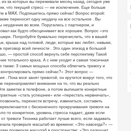
 из-за которых вы переживали месяц назад, сегодня уже
том, что текущий стресс — не исключение. Еще больше
ле в MAX. Подпишитесь прямо сейчас! Вопрос второй:
акже переносит одну неудачу на все остальное . Вы
ы неудачник во всем. Поругались с партнером, и
провал как будто обесценивает все хорошее. Вопрос «это
шире. Попробуйте буквально перечислить, что в вашей
е, крыша над головой, люди, которые вас любят, навыки,
е приговор всей личности . Это один эпизод в большой
ошо, — простой способ вернуть себе перспективу Такой
ие тотального краха. А с ним уходит и самая токсичная
е также: 3 самых мощных способа облегчить тревогу и
у контролировать прямо сейчас?» Этот вопрос —
. Пока мозг занят тревогой, он крутится вокруг того, что
оле перенаправляет внимание на то, что вы реально
йте заметки в телефоне, а потом выпишите конкретные
трактные «стать успешнее» или «перестать нервничать»,
озвонить, перенести встречу, извиниться, составить
 переключается с бесконечного прокручивания тревоги на
что-то конкретное, уровень стресса падает, даже если
от тревоги Техника работает лучше всего, если задавать
ачала проверьте масштаб во времени: «Это навсегда?» —
тем проверьте масштаб в пространстве: «Это разрушит