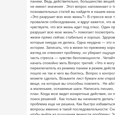
паники. Ведь действительно, большинство вещей,
не имеют значения . Этот вопрос напоминает о 
познавательных статей вы найдете в нашем кана
«Это разрушит всю мою жизнь?» В стрессе мозг т
провалили собеседование, и вдруг кажется, что в
чувствуете, что вся жизнь идет под откос. Один 
разрушит всю мою жизнь?» помогает посмотреть 
жизни прямо сейчас стабильно и хорошо. Здоровь
которые никуда не делись. Одна неудача — это н
истории. Записать, что в жизни по-прежнему хор
взгляд не отменяет проблему, но убирает ощущен
часть стресса — чувство беспомощности . Читайт
начать спокойно жить Вопрос третий: «Что я мог
переключатель из режима паники в режим действия 
пошло не так и чего вы боитесь. Вопрос о контр
можете сделать. Возьмите лист бумаги или откро
вещи, на которые вы способны повлиять . Не абс
а маленькие, осязаемые шаги. Написать письмо, п
план. Когда мозг видит конкретные действия, он
поиск решений . Как только вы начинаете делать 
проблема еще не решена. Как быстро избавиться 
вопросы именно в такой последовательности: Сн
чтобы выйти из ощущения вечности проблемы; За