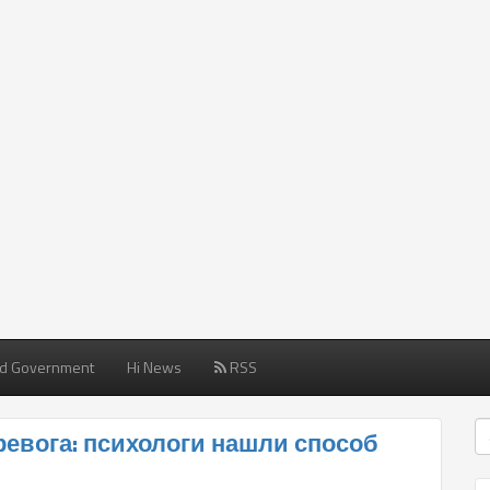
d Government
Hi News
RSS
ревога: психологи нашли способ