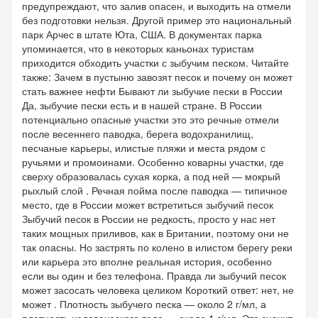
предупреждают, что залив опасен, и выходить на отмели
без подготовки нельзя. Другой пример это национальный
парк Арчес в штате Юта, США. В документах парка
упоминается, что в некоторых каньонах туристам
приходится обходить участки с зыбучим песком. Читайте
также: Зачем в пустыню завозят песок и почему он может
стать важнее нефти Бывают ли зыбучие пески в России
Да, зыбучие пески есть и в нашей стране. В России
потенциально опасные участки это это речные отмели
после весеннего паводка, берега водохранилищ,
песчаные карьеры, илистые пляжи и места рядом с
ручьями и промоинами. Особенно коварны участки, где
сверху образовалась сухая корка, а под ней — мокрый
рыхлый слой . Речная пойма после паводка — типичное
место, где в России может встретиться зыбучий песок
Зыбучий песок в России не редкость, просто у нас нет
таких мощных приливов, как в Британии, поэтому они не
так опасны. Но застрять по колено в илистом берегу реки
или карьера это вполне реальная история, особенно
если вы один и без телефона. Правда ли зыбучий песок
может засосать человека целиком Короткий ответ: нет, не
может . Плотность зыбучего песка — около 2 г/мл, а
плотность человеческого тела — около 1 г/мл. Это значит,