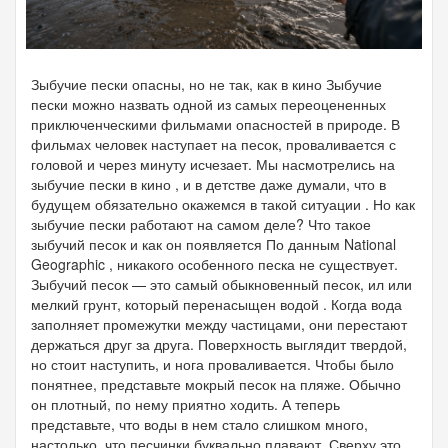
Зыбучие пески опасны, но не так, как в кино Зыбучие
пески можно назвать одной из самых переоцененных
приключенческими фильмами опасностей в природе. В
фильмах человек наступает на песок, проваливается с
головой и через минуту исчезает. Мы насмотрелись на
зыбучие пески в кино , и в детстве даже думали, что в
будущем обязательно окажемся в такой ситуации . Но как
зыбучие пески работают на самом деле? Что такое
зыбучий песок и как он появляется По данным National
Geographic , никакого особенного песка не существует.
Зыбучий песок — это самый обыкновенный песок, ил или
мелкий грунт, который перенасыщен водой . Когда вода
заполняет промежутки между частицами, они перестают
держаться друг за друга. Поверхность выглядит твердой,
но стоит наступить, и нога проваливается. Чтобы было
понятнее, представьте мокрый песок на пляже. Обычно
он плотный, по нему приятно ходить. А теперь
представьте, что воды в нем стало слишком много,
настолько, что песчинки буквально плавают. Сверху это