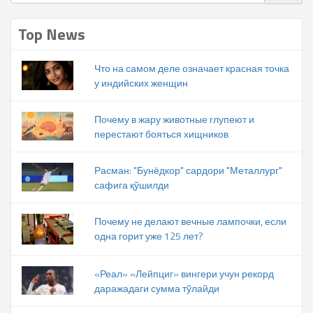
Top News
Что на самом деле означает красная точка
у индийских женщин
Почему в жару животные глупеют и
перестают бояться хищников
Расман: "Бунёдкор" сардори "Металлург"
сафига қўшилди
Почему не делают вечные лампочки, если
одна горит уже 125 лет?
«Реал» «Лейпциг» вингери учун рекорд
даражадаги сумма тўлайди