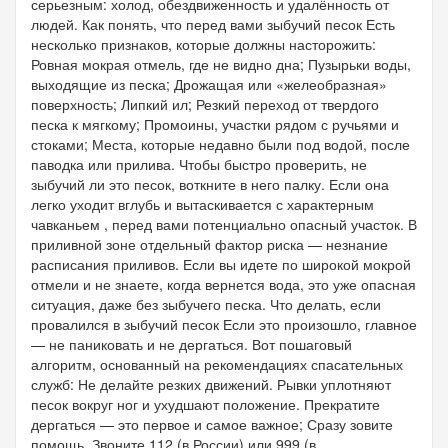
серьезным: холод, обездвиженность и удалённость от
людей. Как понять, что перед вами зыбучий песок Есть
несколько признаков, которые должны насторожить:
Ровная мокрая отмель, где не видно дна; Пузырьки воды,
выходящие из песка; Дрожащая или «желеобразная»
поверхность; Липкий ил; Резкий переход от твердого
песка к мягкому; Промоины, участки рядом с ручьями и
стоками; Места, которые недавно были под водой, после
паводка или прилива. Чтобы быстро проверить, не
зыбучий ли это песок, воткните в него палку. Если она
легко уходит вглубь и вытаскивается с характерным
чавканьем , перед вами потенциально опасный участок. В
приливной зоне отдельный фактор риска — незнание
расписания приливов. Если вы идете по широкой мокрой
отмели и не знаете, когда вернется вода, это уже опасная
ситуация, даже без зыбучего песка. Что делать, если
провалился в зыбучий песок Если это произошло, главное
— не паниковать и не дергаться. Вот пошаговый
алгоритм, основанный на рекомендациях спасательных
служб: Не делайте резких движений. Рывки уплотняют
песок вокруг ног и ухудшают положение. Прекратите
дергаться — это первое и самое важное; Сразу зовите
помощь. Звоните 112 (в России) или 999 (в