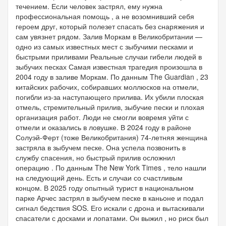
течением. Если человек застрял, ему нужна
профессиональная помощь , а не возомнивший себя
героем друг, который полезет спасать без снаряжения и
сам увязнет рядом. Залив Моркам в Великобритании —
одно из самых известных мест с зыбучими песками и
быстрыми приливами Реальные случаи гибели людей в
зыбучих песках Самая известная трагедия произошла в
2004 году в заливе Моркам. По данным The Guardian , 23
китайских рабочих, собиравших моллюсков на отмели,
погибли из-за наступающего прилива. Их убили плоская
отмель, стремительный прилив, зыбучие пески и плохая
организация работ. Люди не смогли вовремя уйти с
отмели и оказались в ловушке. В 2024 году в районе
Солуэй-Ферт (тоже Великобритания) 74-летняя женщина
застряла в зыбучем песке. Она успела позвонить в
службу спасения, но быстрый прилив осложнил
операцию . По данным The New York Times , тело нашли
на следующий день. Есть и случаи со счастливым
концом. В 2025 году опытный турист в национальном
парке Арчес застрял в зыбучем песке в каньоне и подал
сигнал бедствия SOS. Его искали с дрона и вытаскивали
спасатели с досками и лопатами. Он выжил , но риск был