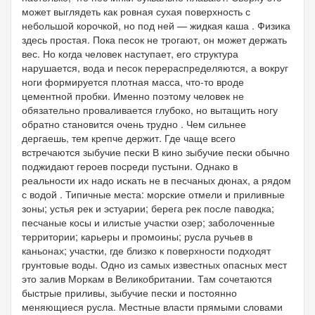
может выглядеть как ровная сухая поверхность с
небольшой корочкой, но под ней — жидкая каша . Физика
здесь простая. Пока песок не трогают, он может держать
вес. Но когда человек наступает, его структура
нарушается, вода и песок перераспределяются, а вокруг
ноги формируется плотная масса, что-то вроде
цементной пробки. Именно поэтому человек не
обязательно проваливается глубоко, но вытащить ногу
обратно становится очень трудно . Чем сильнее
дергаешь, тем крепче держит. Где чаще всего
встречаются зыбучие пески В кино зыбучие пески обычно
поджидают героев посреди пустыни. Однако в
реальности их надо искать не в песчаных дюнах, а рядом
с водой . Типичные места: морские отмели и приливные
зоны; устья рек и эстуарии; берега рек после паводка;
песчаные косы и илистые участки озер; заболоченные
территории; карьеры и промоины; русла ручьев в
каньонах; участки, где близко к поверхности подходят
грунтовые воды. Одно из самых известных опасных мест
это залив Моркам в Великобритании. Там сочетаются
быстрые приливы, зыбучие пески и постоянно
меняющиеся русла. Местные власти прямыми словами