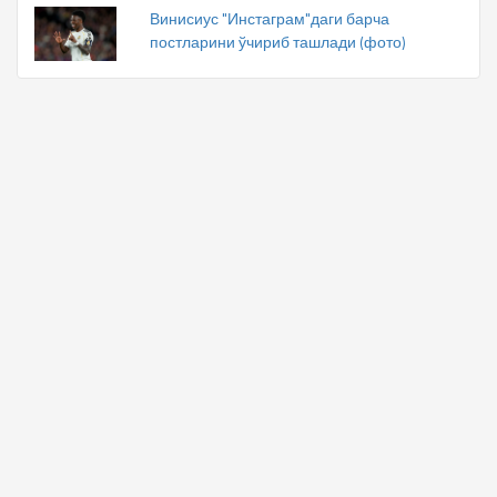
Винисиус "Инстаграм"даги барча
постларини ўчириб ташлади (фото)