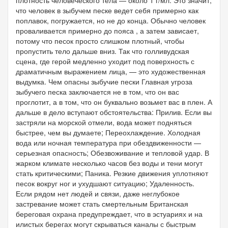
что человек в зыбучем песке ведет себя примерно как
поплавок, погружается, но не до конца. Обычно человек
проваливается примерно до пояса , а затем зависает,
потому что песок просто слишком плотный, чтобы
пропустить тело дальше вниз. Так что голливудская
сцена, где герой медленно уходит под поверхность с
драматичным выражением лица, — это художественная
выдумка. Чем опасны зыбучие пески Главная угроза
зыбучего песка заключается не в том, что он вас
проглотит, а в том, что он буквально возьмет вас в плен. А
дальше в дело вступают обстоятельства: Прилив. Если вы
застряли на морской отмели, вода может подняться
быстрее, чем вы думаете; Переохлаждение. Холодная
вода или ночная температура при обездвиженности —
серьезная опасность; Обезвоживание и тепловой удар. В
жарком климате несколько часов без воды и тени могут
стать критическими; Паника. Резкие движения уплотняют
песок вокруг ног и ухудшают ситуацию; Удаленность.
Если рядом нет людей и связи, даже неглубокое
застревание может стать смертельным Британская
береговая охрана предупреждает, что в эстуариях и на
илистых берегах могут скрываться каналы с быстрым