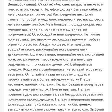
Великобритании). Скажите: «Человек застрял в песке или
иле, есть риск воды». Телефон должен быть при себе, а
не в рюкзаке за три метра; Распределите вес. Если
стоите, попробуйте медленно перенести вес назад, сесть,
лечь на спину или бок. Чем больше площадь опоры, тем
меньше давление на грунт и тем медленнее вы
погружаетесь; Освобождайте ноги медленно. Не тяните
ногу вертикально вверх — это создает вакуум и требует
огромного усилия. Аккуратно шевелите пальцами,
вращайте стопу, раскачивайте ногу маленькими
движениями. Если есть вода, подливайте ее к застрявшей
ноге, это разжижает песок вокруг стопы и помогает
разрушить то, что кажется цементом; Выбирайтесь
ползком. Когда нога освободилась, не вставайте сразу во
весь рост. Отползайте назад по своему следу или
перекатывайтесь к более твёрдому участку И еще
несколько важных «нельзя». Нельзя бежать вперед через
подозрительный участок. Нельзя прыгать. Нельзя
позволять друзьям заходить к вам без доски, веревки или
понимания происходящего. Нельзя игнорировать прилив.
Если вода уже приближается, попытка быстренько
вытащить ногу самому может закончиться плохо. Зыбучий