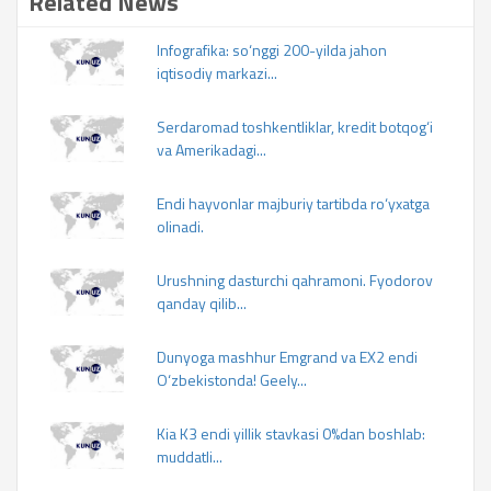
Related News
Infografika: so‘nggi 200-yilda jahon
iqtisodiy markazi...
Serdaromad toshkentliklar, kredit botqog‘i
va Amerikadagi...
Endi hayvonlar majburiy tartibda ro‘yxatga
olinadi.
Urushning dasturchi qahramoni. Fyodorov
qanday qilib...
Dunyoga mashhur Emgrand va EX2 endi
O‘zbekistonda! Geely...
Kia K3 endi yillik stavkasi 0%dan boshlab:
muddatli...