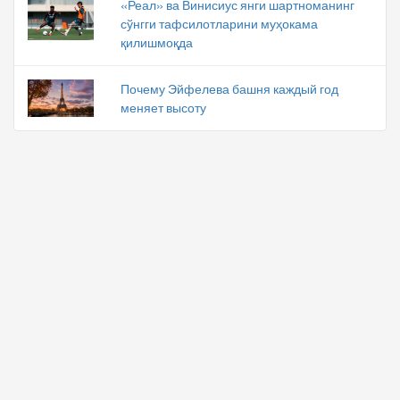
«Реал» ва Винисиус янги шартноманинг
сўнгги тафсилотларини муҳокама
қилишмоқда
Почему Эйфелева башня каждый год
меняет высоту