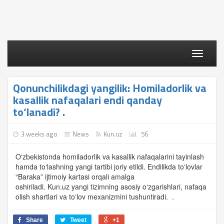
Toggle
navigati
Qonunchilikdagi yangilik: Homiladorlik va
kasallik nafaqalari endi qanday
to‘lanadi? .
3 weeks ago
News
Kun.uz
56
O‘zbekistonda homiladorlik va kasallik nafaqalarini tayinlash
hamda to‘lashning yangi tartibi joriy etildi. Endilikda to‘lovlar
“Baraka” ijtimoiy kartasi orqali amalga
oshiriladi. Kun.uz yangi tizimning asosiy o‘zgarishlari, nafaqa
olish shartlari va to‘lov mexanizmini tushuntiradi. .
Share
Tweet
+1