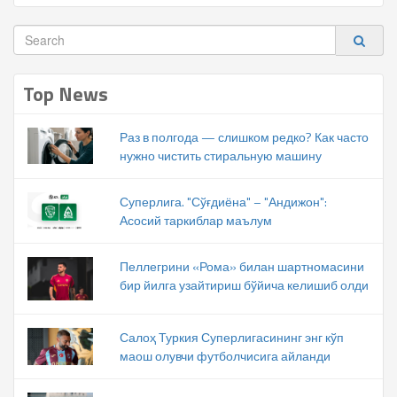
Top News
Раз в полгода — слишком редко? Как часто
нужно чистить стиральную машину
Суперлига. "Сўғдиёна" – "Андижон":
Асосий таркиблар маълум
Пеллегрини «Рома» билан шартномасини
бир йилга узайтириш бўйича келишиб олди
Салоҳ Туркия Суперлигасининг энг кўп
маош олувчи футболчисига айланди