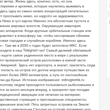
 ветер. Жизнь здесь, конечно, есть, но она
териями и археями, которые научились выживать в
десь одну из самых низких концентраций питательных
ут проплывать мимо, но надолго не задерживаются,
а Немо в гугл картах Именно эта абсолютная пустота и
имание мировых агентств. Окружающая акватория
ких аппаратов. Когда крупные орбитальные станции или
правляют в атмосферу так, чтобы несгоревшие обломки
грожая городам и случайным кораблям. Именно здесь
. Там же в 2030-х годах будет затоплена МКС. Если
заходите в наш Telegram-чат! Самый далекий обитаемый
вы ищете самое уединенное место в мире с реальными
Этот вулканический остров расположен в южной части
Америкой. Здесь нет аэропорта, а значит, прилететь сюда
попасть на остров это долгое морское путешествие из
ляет более 2800 километров, а путь по неспокойным
ан-да-Кунья. Источник изображения: vokrugsveta.ru
, поэтому людям приходится пользоваться рыболовными и
ся за много месяцев вперед, а приоритет при посадке
едицинской эвакуации или лечении на материке;
арственные служащие и приглашенные специалисты;
зрешение властей. Пять запретных островов на Земле:
дали от цивилизации Сегодня на острове проживает чуть