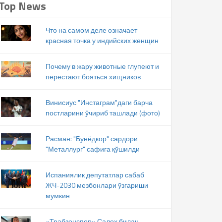
Top News
Что на самом деле означает
красная точка у индийских женщин
Почему в жару животные глупеют и
перестают бояться хищников
Винисиус "Инстаграм"даги барча
постларини ўчириб ташлади (фото)
Расман: "Бунёдкор" сардори
"Металлург" сафига қўшилди
Испаниялик депутатлар сабаб
ЖЧ-2030 мезбонлари ўзгариши
мумкин
«Трабзонспор» Салоҳ билан