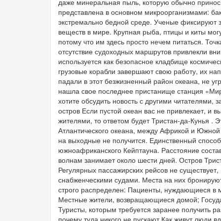
даже минеральная пыль, которую обычно приносит
представлена в основном микроорганизмами: бак
экстремально бедной среде. Ученые фиксируют з
веществ в мире. Крупная рыба, птицы и киты мог
потому что им здесь просто нечем питаться. Точк
отсутствие судоходных маршрутов привлекли вн
используется как безопасное кладбище космичес
грузовые корабли завершают свою работу, их на
падали в этот безжизненный район океана, не у
нашла свое последнее пристанище станция «Мир»
хотите обсудить новость с другими читателями, 
остров Если пустой океан вас не привлекает, и 
жителями, то ответом будет Тристан-да-Кунья . 
Атлантического океана, между Африкой и Южной 
на выходные не получится. Единственный способ 
южноафриканского Кейптауна. Расстояние состав
волнам занимает около шести дней. Остров Трист
Регулярных пассажирских рейсов не существует
снабженческими судами. Места на них бронируют
строго распределен: Пациенты, нуждающиеся в м
Местные жители, возвращающиеся домой; Госуд
Туристы, которым требуется заранее получить ра
почему туда никого не пускают Как живут люди в