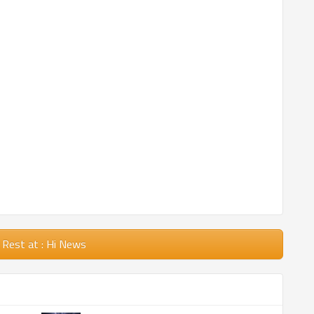
 Rest
at : Hi News