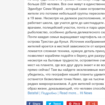
больше 220 человек. Все они живут в единствен
Эдинбург Семи Морей , который сами островитя
жители это потомки небольшой группы переселе
в 19 веке. Несмотря на далекое расположение, 
работает школа, где учатся дети до шестнадцати
врачами, полицейский участок, почта и пара цер
рыболовство, особенно добыча деликатесного ска
Почти каждая семья выращивает картофель на сп
острова Тристан-да-Кунья. Источник изображения
жителей кроется в жесткой зависимости от капри
ломается сложная техника, нужную деталь прихо
позволяют кораблям подойти к берегу для разгруз
несмотря на бытовые трудности, островитяне сч
мест на планете, где все друг друга знают и во
прямо сейчас! Там вы найдете эксклюзивные мате
убедились, что география нашей планеты удивит
останется безмолвная точка Немо, где на тысячи
редких микроорганизмов. А для жителей острова 
образ жизни, доказывающий, что человек способ
Batafsil | Подробно | Read more... Hi News
Share
Tweet
Pin it
+1