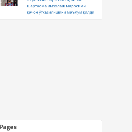
шартнома имзолаш маросими
қачон ўтказилишини маълум қилди
Pages