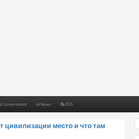
d Government
Hi News
RSS
от цивилизации место и что там