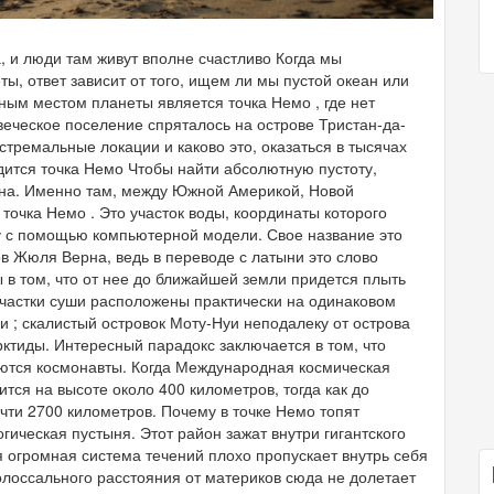
, и люди там живут вполне счастливо Когда мы
, ответ зависит от того, ищем ли мы пустой океан или
ым местом планеты является точка Немо , где нет
веческое поселение спряталось на острове Тристан-да-
кстремальные локации и каково это, оказаться в тысячах
дится точка Немо Чтобы найти абсолютную пустоту,
ана. Именно там, между Южной Америкой, Новой
точка Немо . Это участок воды, координаты которого
у с помощью компьютерной модели. Свое название это
в Жюля Верна, ведь в переводе с латыни это слово
ы в том, что от нее до ближайшей земли придется плыть
частки суши расположены практически на одинаковом
 ; скалистый островок Моту-Нуи неподалеку от острова
ктиды. Интересный парадокс заключается в том, что
ются космонавты. Когда Международная космическая
тся на высоте около 400 километров, тогда как до
ти 2700 километров. Почему в точке Немо топят
гическая пустыня. Этот район зажат внутри гигантского
я огромная система течений плохо пропускает внутрь себя
олоссального расстояния от материков сюда не долетает