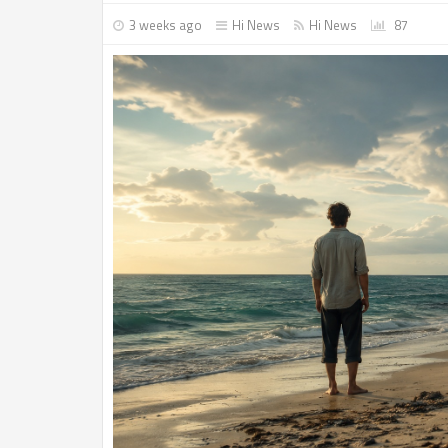
3 weeks ago
Hi News
Hi News
87