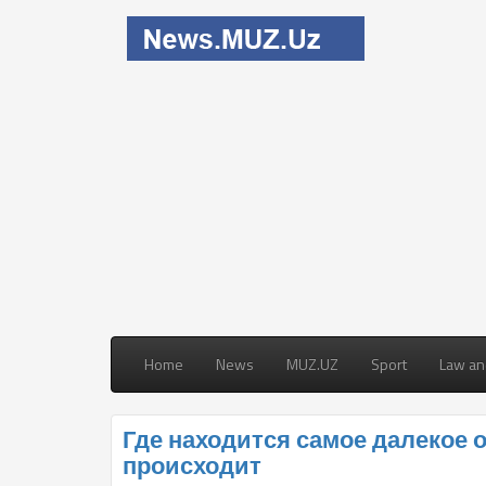
Home
News
MUZ.UZ
Sport
Law an
Где находится самое далекое 
происходит