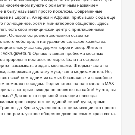
ном населенном пункте с романтичным названием
не в быту называют просто поселком. Современные
нцев из Европы, Америки и Африки, прибывших сюда еще
это полноценное, хотя и миниатюрное общество. Здесь
 лет, есть свой медицинский центр с приглашенными
квей. Основой островной экономики остаются
льного лобстера, и натуральное сельское хозяйство.
ециальных участках, держит коров и овец. Жители
: vokrugsveta.ru Однако главная проблема местных
зов природы и поставок по морю. Если на острове
дится заказывать и ждать месяцами. Штормы часто не
ки, задерживая доставку муки, чая и медикаментов. Но,
итают свой дом одним из самых безопасных и спокойных
 всем помогают соседям. Подпишитесь на наш канал в MAX
риалы, которые никогда не появятся на сайте! Ну что, вы
ельна? Для кого-то вершиной изоляции навсегда
 километров вокруг нет ни единой живой души, кроме
Тристан-да-Кунья удаленность от цивилизации это просто
ен построить уютное общество даже на самом краю света.