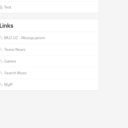
Test
Links
MUZ.UZ - Musiqa javoni
Texno News
Games
Search Music
MyIP