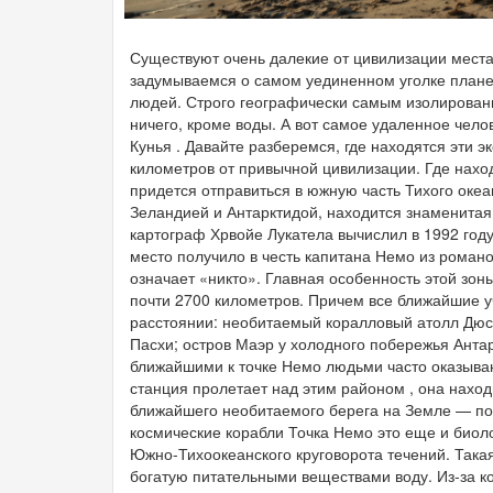
Существуют очень далекие от цивилизации места
задумываемся о самом уединенном уголке планеты
людей. Строго географически самым изолированн
ничего, кроме воды. А вот самое удаленное чело
Кунья . Давайте разберемся, где находятся эти э
километров от привычной цивилизации. Где нахо
придется отправиться в южную часть Тихого оке
Зеландией и Антарктидой, находится знаменитая 
картограф Хрвойе Лукатела вычислил в 1992 год
место получило в честь капитана Немо из романо
означает «никто». Главная особенность этой зон
почти 2700 километров. Причем все ближайшие у
расстоянии: необитаемый коралловый атолл Дюси
Пасхи; остров Маэр у холодного побережья Антар
ближайшими к точке Немо людьми часто оказыва
станция пролетает над этим районом , она находи
ближайшего необитаемого берега на Земле — поч
космические корабли Точка Немо это еще и биоло
Южно-Тихоокеанского круговорота течений. Така
богатую питательными веществами воду. Из-за к