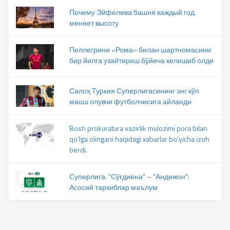
Почему Эйфелева башня каждый год
меняет высоту
Пеллегрини «Рома» билан шартномасини
бир йилга узайтириш бўйича келишиб олди
Салоҳ Туркия Суперлигасининг энг кўп
маош олувчи футболчисига айланди
Bosh prokuratura vazirlik mulozimi pora bilan
qo‘lga olingani haqidagi xabarlar bo‘yicha izoh
berdi.
Суперлига. "Сўғдиёна" – "Андижон":
Асосий таркиблар маълум