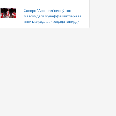
Хаверц "Арсенал"нинг ўтган
мавсумдаги муваффақиятлари ва
янги мақсадлари ҳақида гапирди