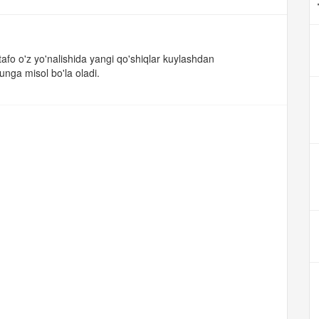
tafo o'z yo'nalishida yangi qo'shiqlar kuylashdan
unga misol bo'la oladi.