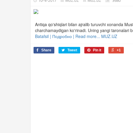
10-4-2017
MUZ.UZ
MUZ.UZ
3680
Antiqa qo'shiqlari bilan ajralib turuvchi xonanda Mus
charchamaydigan ko'rinadi. Uning yangi taronalari b
Batafsil | Подробно | Read more... MUZ.UZ
Share
Tweet
Pin it
+1