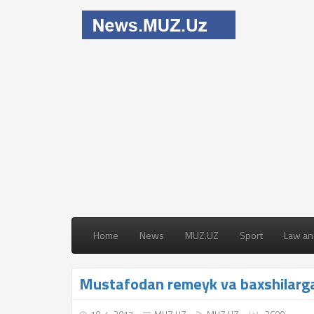
Home
News
MUZ.UZ
Sport
Law an
Mustafodan remeyk va baxshilarga