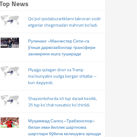
Top News
Qo‘pol qoidabuzarliklarni takroran sodir
etganlar chegirmadan mahrum bo‘ladi.
Рулининг «Манчестер Сити»га
ўтиши дарвозабонлар трансфери
занжирини ишга туширади
Plyajga qulagan dron va Tramp
ma’muriyatini sudga bergan shtatlar –
kun dayjyesti.
Shayxontohurda 45 tup daraxt kesilib,
35 tup ko‘chat ruxsatsiz ko‘chirildi.
Муҳаммад Салоҳ «Трабзонспор»
билан икки йиллик шартнома
шартлари бўйича келишувга эришди