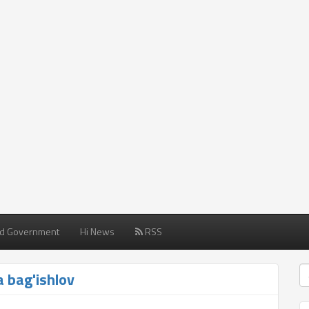
d Government
Hi News
RSS
 bag'ishlov