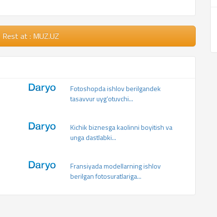
e Rest
at : MUZ.UZ
Fotoshopda ishlov berilgandek
tasavvur uyg‘otuvchi...
Kichik biznesga kaolinni boyitish va
unga dastlabki...
Fransiyada modellarning ishlov
berilgan fotosuratlariga...