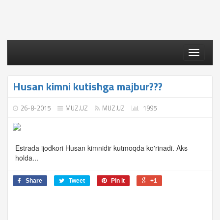
Toggle
navigati
Husan kimni kutishga majbur???
26-8-2015
MUZ.UZ
MUZ.UZ
1995
Estrada ijodkori Husan kimnidir kutmoqda ko'rinadi. Aks
holda...
Share
Tweet
Pin it
+1