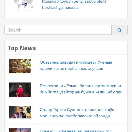
Rossiya Xitoydan benzin sotib olishni
boshlashga majbur...
Top News
Обезьяны заводят питомцев? Учёные
нашли сотни необычных случаев
Пеллегрини «Рома» билан шартномасини
бир йилга узайтириш бўйича келишиб олди
Салоҳ Туркия Суперлигасининг энг кўп
маош олувчи футболчисига айланди
Почему Эйфелева башня каждый год