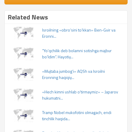
Related News
Isroilning «obro‘sini to‘kkan» Ben-Gvir va
Eronni...
“Yo‘qchilik deb bolamni sotishga majbur
bo‘ldim”. Hayotiy...
«Mujtaba jumbog‘i» AQSh va Isroilni
Eronning haqiqiy...
«Hech kimni ushlab o‘tirmaymiz» – Japarov
hukumatni...
Tramp Nobel mukofotini olmagach, endi
tinchlik haqida...