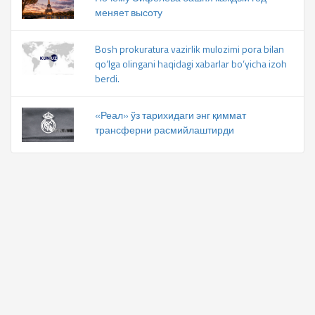
меняет высоту
Bosh prokuratura vazirlik mulozimi pora bilan
qo‘lga olingani haqidagi xabarlar bo‘yicha izoh
berdi.
«Реал» ўз тарихидаги энг қиммат
трансферни расмийлаштирди