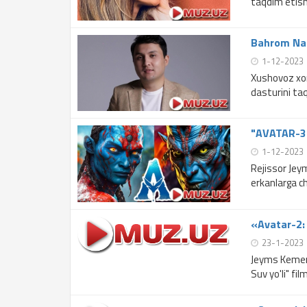
taqdim etish
Bahrom Naz
1-12-2023
Xushovoz xo
dasturini ta
"AVATAR-3"
1-12-2023
Rejissor Je
erkanlarga ch
«Avatar-2: 
23-1-2023
Jeyms Kemero
Suv yo'li" fil