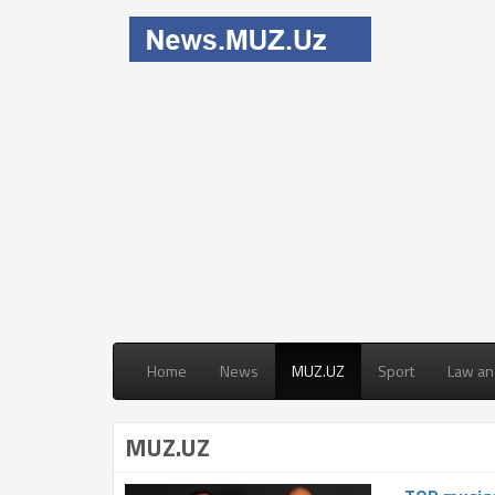
Home
News
MUZ.UZ
Sport
Law an
MUZ.UZ