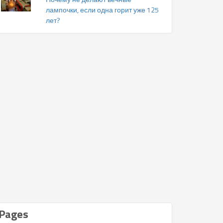
лампочки, если одна горит уже 125
лет?
Pages