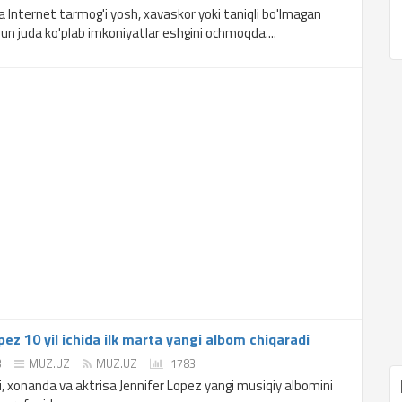
a Internet tarmog'i yosh, xavaskor yoki taniqli bo'lmagan
hun juda ko'plab imkoniyatlar eshgini ochmoqda....
pez 10 yil ichida ilk marta yangi albom chiqaradi
3
MUZ.UZ
MUZ.UZ
1783
i, xonanda va aktrisa Jennifer Lopez yangi musiqiy albomini