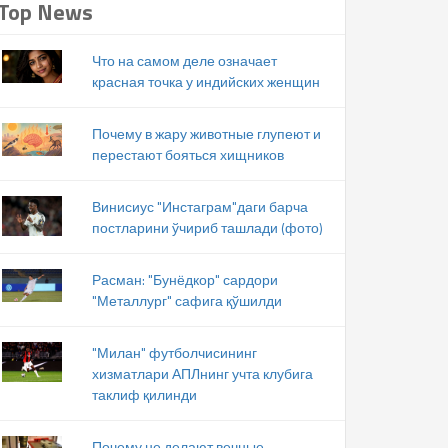
Top News
Что на самом деле означает
красная точка у индийских женщин
Почему в жару животные глупеют и
перестают бояться хищников
Винисиус "Инстаграм"даги барча
постларини ўчириб ташлади (фото)
Расман: "Бунёдкор" сардори
"Металлург" сафига қўшилди
"Милан" футболчисининг
хизматлари АПЛнинг учта клубига
таклиф қилинди
Почему не делают вечные