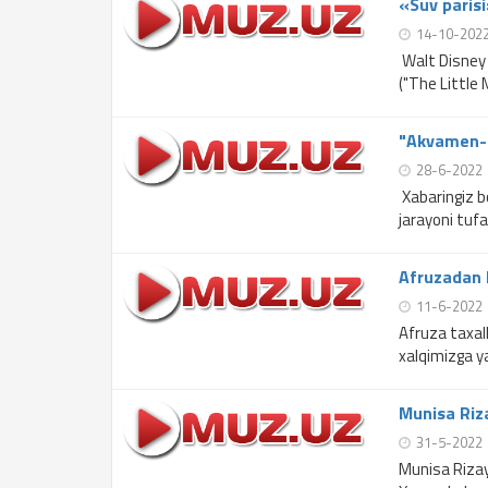
«Suv parisi
14-10-202
Walt Disney 
("The Little
"Akvamen-2
28-6-2022
Xabaringiz b
jarayoni tufa
Afruzadan 
11-6-2022
Afruza taxal
xalqimizga ya
Munisa Riz
31-5-2022
Munisa Rizaye