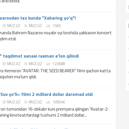
 arafasida.
arovdan tez kunda "Xabaring yo'q"!
MUZ.UZ
MUZ.UZ
1565
nanda Bahrom Nazarov noyabr oyi boshida yakkaxon konsert
qdim etdi.
 taqdimot sanasi rasman e'lon qilindi
MUZ.UZ
MUZ.UZ
123688
yms Kemeron "AVATAR: THE SEED BEARER" filmi qachon katta
iqishini ma'lum qildi.
Suv yo'li» filmi 2 milliard dollar daromad oldi
MUZ.UZ
MUZ.UZ
109246
n tomonidan 16-dekabr kuni premyera qilingan "Avatar-2:
mining kinoteatrlardagi tushumi 2 milliard dollar...