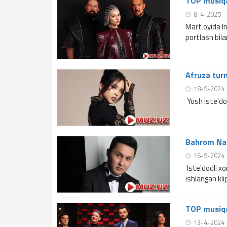
TOP musiqa
8-4-2025
Mart oyida I
portlash bilan
Afruza tur
18-9-2024
Yosh iste'do
Bahrom Naz
16-9-2024
Iste'dodli x
ishlangan kli
TOP musiqa
13-4-2024