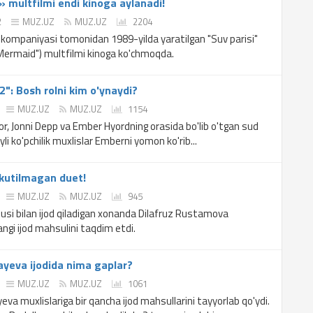
» multfilmi endi kinoga aylanadi!
2
MUZ.UZ
MUZ.UZ
2204
kompaniyasi tomonidan 1989-yilda yaratilgan "Suv parisi"
 Mermaid") multfilmi kinoga ko'chmoqda.
": Bosh rolni kim o'ynaydi?
MUZ.UZ
MUZ.UZ
1154
or, Jonni Depp va Ember Hyordning orasida bo'lib o'tgan sud
yli ko'pchilik muxlislar Emberni yomon ko'rib...
kutilmagan duet!
MUZ.UZ
MUZ.UZ
945
lusi bilan ijod qiladigan xonanda Dilafruz Rustamova
ngi ijod mahsulini taqdim etdi.
ayeva ijodida nima gaplar?
MUZ.UZ
MUZ.UZ
1061
va muxlislariga bir qancha ijod mahsullarini tayyorlab qo'ydi.