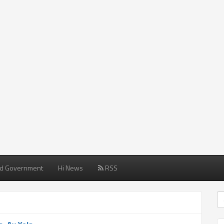
d Government
Hi News
RSS