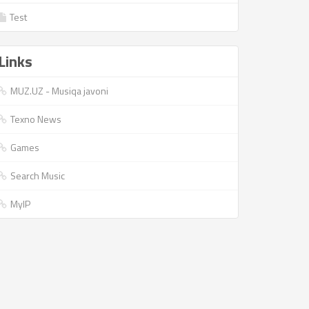
Test
Links
MUZ.UZ - Musiqa javoni
Texno News
Games
Search Music
MyIP