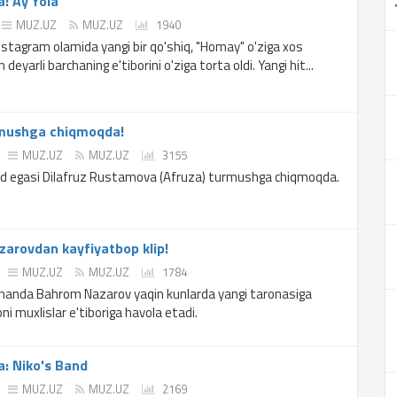
: Ay Yola
MUZ.UZ
MUZ.UZ
1940
nstagram olamida yangi bir qo'shiq, "Homay" o'ziga xos
 deyarli barchaning e'tiborini o'ziga torta oldi. Yangi hit...
mushga chiqmoqda!
MUZ.UZ
MUZ.UZ
3155
d egasi Dilafruz Rustamova (Afruza) turmushga chiqmoqda.
arovdan kayfiyatbop klip!
MUZ.UZ
MUZ.UZ
1784
onanda Bahrom Nazarov yaqin kunlarda yangi taronasiga
pni muxlislar e'tiboriga havola etadi.
: Niko's Band
MUZ.UZ
MUZ.UZ
2169