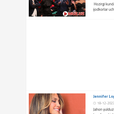
Hozirgi kund
ijodkorlar uc
Jennifer Lo
18-12-202
Jahon yulduz