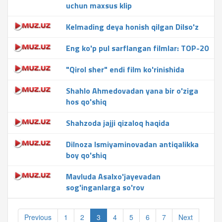
uchun maxsus klip
Kelmading deya honish qilgan Dilso'z
Eng ko'p pul sarflangan filmlar: TOP-20
"Qirol sher" endi film ko'rinishida
Shahlo Ahmedovadan yana bir o'ziga
hos qo'shiq
Shahzoda jajji qizaloq haqida
Dilnoza Ismiyaminovadan antiqalikka
boy qo'shiq
Mavluda Asalxo'jayevadan
sog'inganlarga so'rov
Previous
1
2
3
4
5
6
7
Next