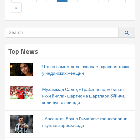
»
Top News
Что на самом деле означает красная точка
у индийских женщин
Муҳаммад Салоҳ «Трабзонспор» билан
икки йиллик шартнома шартлари бўйича
келишувга эришди
«Арсенал» Бруно Гимараэс трансферини
якунлаш арафасида