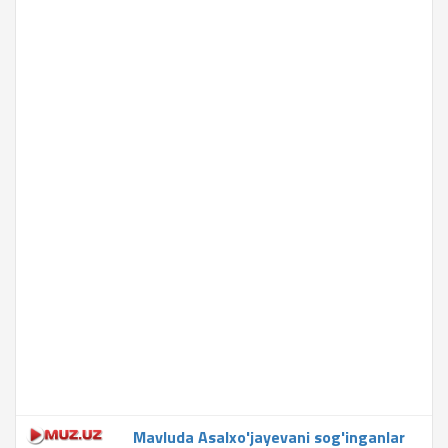
Mavluda Asalxo'jayevani sog'inganlar