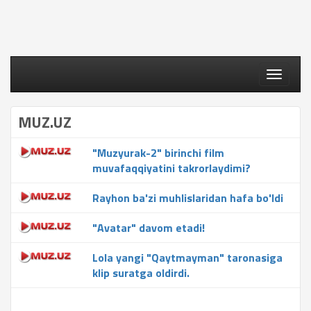
Toggle
navigati
MUZ.UZ
"Muzyurak-2" birinchi film
muvafaqqiyatini takrorlaydimi?
Rayhon ba'zi muhlislaridan hafa bo'ldi
"Avatar" davom etadi!
Lola yangi "Qaytmayman" taronasiga
klip suratga oldirdi.